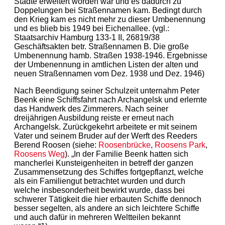
Städte erweitert worden war und es dadurch zu
Doppelungen bei Straßennamen kam. Bedingt durch
den Krieg kam es nicht mehr zu dieser Umbenennung
und es blieb bis 1949 bei Eichenallee. (vgl.:
Staatsarchiv Hamburg 133-1 II, 26819/38
Geschäftsakten betr. Straßennamen B. Die große
Umbenennung hamb. Straßen 1938-1946. Ergebnisse
der Umbenennung in amtlichen Listen der alten und
neuen Straßennamen vom Dez. 1938 und Dez. 1946)
Nach Beendigung seiner Schulzeit unternahm Peter
Beenk eine Schiffsfahrt nach Archangelsk und erlernte
das Handwerk des Zimmerers. Nach seiner
dreijährigen Ausbildung reiste er erneut nach
Archangelsk. Zurückgekehrt arbeitete er mit seinem
Vater und seinem Bruder auf der Werft des Reeders
Berend Roosen (siehe:
Roosenbrücke
,
Roosens Park
,
Roosens Weg
). „In der Familie Beenk hatten sich
mancherlei Kunsteigenheiten in betreff der ganzen
Zusammensetzung des Schiffes fortgepflanzt, welche
als ein Familiengut betrachtet wurden und durch
welche insbesonderheit bewirkt wurde, dass bei
schwerer Tätigkeit die hier erbauten Schiffe dennoch
besser segelten, als andere an sich leichtere Schiffe
und auch dafür in mehreren Weltteilen bekannt