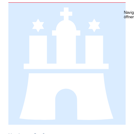
Navig
öffne