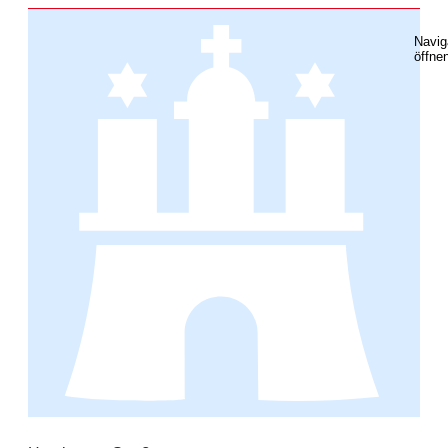
Navig
öffne