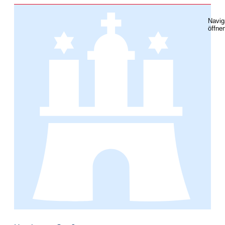
Navig
öffne