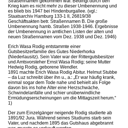
Straßennamen gekommen war. Bedingt durch den
Krieg kam es nicht mehr zu dieser Umbenennung und
es blieb bis 1947 bei Hindenburgallee. (vgl.:
Staatsarchiv Hamburg 133-1 II, 26819/38
Geschäftsakten betr. Straßennamen B. Die große
Umbenennung hamb. Straßen 1938-1946. Ergebnisse
der Umbenennung in amtlichen Listen der alten und
neuen Straßennamen vom Dez. 1938 und Dez. 1946)
Erich Wasa Rodig entstammte einer
Gutsbesitzerfamilie des Gutes Niederhorka
(Niederlausitz). Sein Vater war der Rittergutsbesitzer
und Amtsvorsteher Ernst Wasa Rodig; seine Mutter
Hedwig Rodig, geborene Wendler.
1891 machte Erich Wasa Rodig Abitur. Helmut Stubbe
– da Luz schreibt über ihn u., a.: „Er war häufig krank,
einmal sogar dem Tode nahe und behielt als Folge
davon bis ins hohe Alter eine Herzschwäche,
Schwindelanfälle und schier unüberwindliche
Ermüdungserscheinungen um die Mittagszeit herum.“
1)
Der zum Einzelgänger neigende Rodig studierte ab
1891/92 Jura. Während seines Studiums starb sein
Vater, und nachdem 1895 das Gutshaus abgebrannt