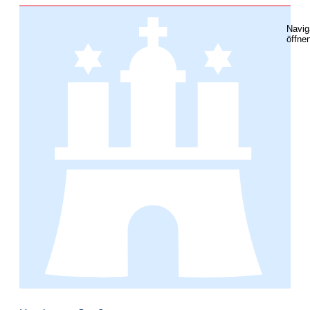
Navig
öffne