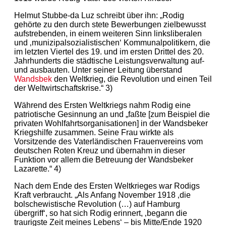
Helmut Stubbe-da Luz schreibt über ihn: „Rodig
gehörte zu den durch stete Bewerbungen zielbewusst
aufstrebenden, in einem weiteren Sinn linksliberalen
und ‚munizipalsozialistischen‘ Kommunalpolitikern, die
im letzten Viertel des 19. und im ersten Drittel des 20.
Jahrhunderts die städtische Leistungsverwaltung auf-
und ausbauten. Unter seiner Leitung überstand
Wandsbek
den Weltkrieg, die Revolution und einen Teil
der Weltwirtschaftskrise.“ 3)
Während des Ersten Weltkriegs nahm Rodig eine
patriotische Gesinnung an und „faßte [zum Beispiel die
privaten Wohlfahrtsorganisationen] in der Wandsbeker
Kriegshilfe zusammen. Seine Frau wirkte als
Vorsitzende des Vaterländischen Frauenvereins vom
deutschen Roten Kreuz und übernahm in dieser
Funktion vor allem die Betreuung der Wandsbeker
Lazarette.“ 4)
Nach dem Ende des Ersten Weltkrieges war Rodigs
Kraft verbraucht. „Als Anfang November 1918 ‚die
bolschewistische Revolution (…) auf Hamburg
übergriff‘, so hat sich Rodig erinnert, ‚begann die
traurigste Zeit meines Lebens‘ – bis Mitte/Ende 1920