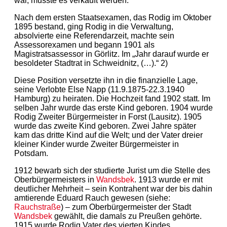
war, musste es verkauft werden.
Nach dem ersten Staatsexamen, das Rodig im Oktober
1895 bestand, ging Rodig in die Verwaltung,
absolvierte eine Referendarzeit, machte sein
Assessorexamen und begann 1901 als
Magistratsassessor in Görlitz. Im „Jahr darauf wurde er
besoldeter Stadtrat in Schweidnitz, (…).“ 2)
Diese Position versetzte ihn in die finanzielle Lage,
seine Verlobte Else Napp (11.9.1875-22.3.1940
Hamburg) zu heiraten. Die Hochzeit fand 1902 statt. Im
selben Jahr wurde das erste Kind geboren. 1904 wurde
Rodig Zweiter Bürgermeister in Forst (Lausitz). 1905
wurde das zweite Kind geboren. Zwei Jahre später
kam das dritte Kind auf die Welt; und der Vater dreier
kleiner Kinder wurde Zweiter Bürgermeister in
Potsdam.
1912 bewarb sich der studierte Jurist um die Stelle des
Oberbürgermeisters in
Wandsbek
. 1913 wurde er mit
deutlicher Mehrheit – sein Kontrahent war der bis dahin
amtierende Eduard Rauch gewesen (siehe:
Rauchstraße
) – zum Oberbürgermeister der Stadt
Wandsbek
gewählt, die damals zu Preußen gehörte.
1915 wurde Rodig Vater des vierten Kindes.