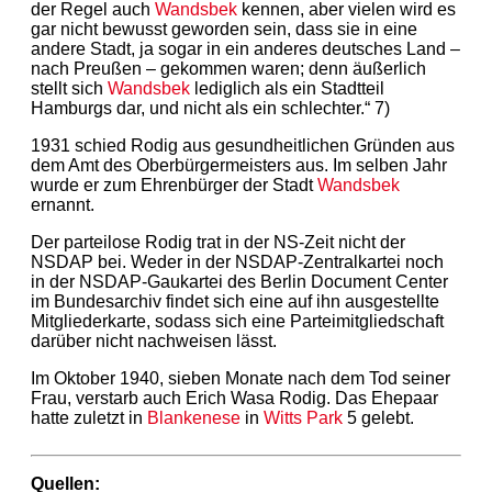
der Regel auch
Wandsbek
kennen, aber vielen wird es
gar nicht bewusst geworden sein, dass sie in eine
andere Stadt, ja sogar in ein anderes deutsches Land –
nach Preußen – gekommen waren; denn äußerlich
stellt sich
Wandsbek
lediglich als ein Stadtteil
Hamburgs dar, und nicht als ein schlechter.“ 7)
1931 schied Rodig aus gesundheitlichen Gründen aus
dem Amt des Oberbürgermeisters aus. Im selben Jahr
wurde er zum Ehrenbürger der Stadt
Wandsbek
ernannt.
Der parteilose Rodig trat in der NS-Zeit nicht der
NSDAP bei. Weder in der NSDAP-Zentralkartei noch
in der NSDAP-Gaukartei des Berlin Document Center
im Bundesarchiv findet sich eine auf ihn ausgestellte
Mitgliederkarte, sodass sich eine Parteimitgliedschaft
darüber nicht nachweisen lässt.
Im Oktober 1940, sieben Monate nach dem Tod seiner
Frau, verstarb auch Erich Wasa Rodig. Das Ehepaar
hatte zuletzt in
Blankenese
in
Witts Park
5 gelebt.
Quellen: