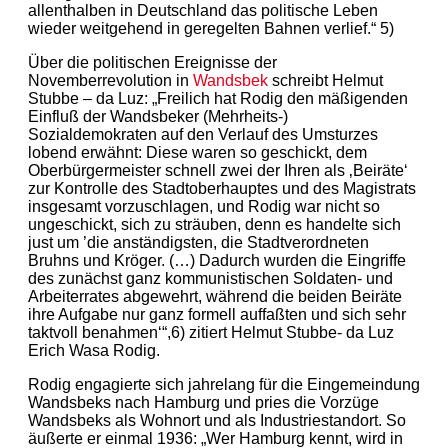
allenthalben in Deutschland das politische Leben
wieder weitgehend in geregelten Bahnen verlief.“ 5)
Über die politischen Ereignisse der
Novemberrevolution in
Wandsbek
schreibt Helmut
Stubbe – da Luz: „Freilich hat Rodig den mäßigenden
Einfluß der Wandsbeker (Mehrheits-)
Sozialdemokraten auf den Verlauf des Umsturzes
lobend erwähnt: Diese waren so geschickt, dem
Oberbürgermeister schnell zwei der Ihren als ‚Beiräte‘
zur Kontrolle des Stadtoberhauptes und des Magistrats
insgesamt vorzuschlagen, und Rodig war nicht so
ungeschickt, sich zu sträuben, denn es handelte sich
just um ’die anständigsten, die Stadtverordneten
Bruhns und Kröger. (…) Dadurch wurden die Eingriffe
des zunächst ganz kommunistischen Soldaten- und
Arbeiterrates abgewehrt, während die beiden Beiräte
ihre Aufgabe nur ganz formell auffaßten und sich sehr
taktvoll benahmen‘“,6) zitiert Helmut Stubbe- da Luz
Erich Wasa Rodig.
Rodig engagierte sich jahrelang für die Eingemeindung
Wandsbeks nach Hamburg und pries die Vorzüge
Wandsbeks als Wohnort und als Industriestandort. So
äußerte er einmal 1936: „Wer Hamburg kennt, wird in