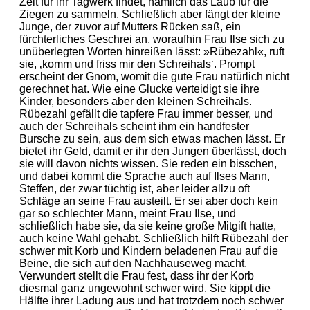
Zeit für ihr Tagwerk findet, nämlich das Laub für die
Ziegen zu sammeln. Schließlich aber fängt der kleine
Junge, der zuvor auf Mutters Rücken saß, ein
fürchterliches Geschrei an, woraufhin Frau Ilse sich zu
unüberlegten Worten hinreißen lässt: »Rübezahl«, ruft
sie, ‚komm und friss mir den Schreihals‘. Prompt
erscheint der Gnom, womit die gute Frau natürlich nicht
gerechnet hat. Wie eine Glucke verteidigt sie ihre
Kinder, besonders aber den kleinen Schreihals.
Rübezahl gefällt die tapfere Frau immer besser, und
auch der Schreihals scheint ihm ein handfester
Bursche zu sein, aus dem sich etwas machen lässt. Er
bietet ihr Geld, damit er ihr den Jungen überlässt, doch
sie will davon nichts wissen. Sie reden ein bisschen,
und dabei kommt die Sprache auch auf Ilses Mann,
Steffen, der zwar tüchtig ist, aber leider allzu oft
Schläge an seine Frau austeilt. Er sei aber doch kein
gar so schlechter Mann, meint Frau Ilse, und
schließlich habe sie, da sie keine große Mitgift hatte,
auch keine Wahl gehabt. Schließlich hilft Rübezahl der
schwer mit Korb und Kindern beladenen Frau auf die
Beine, die sich auf den Nachhauseweg macht.
Verwundert stellt die Frau fest, dass ihr der Korb
diesmal ganz ungewohnt schwer wird. Sie kippt die
Hälfte ihrer Ladung aus und hat trotzdem noch schwer