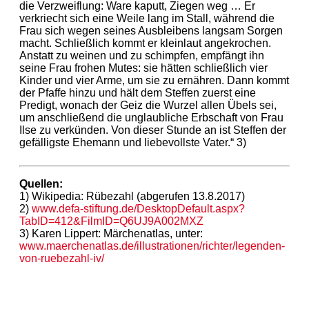
die Verzweiflung: Ware kaputt, Ziegen weg … Er
verkriecht sich eine Weile lang im Stall, während die
Frau sich wegen seines Ausbleibens langsam Sorgen
macht. Schließlich kommt er kleinlaut angekrochen.
Anstatt zu weinen und zu schimpfen, empfängt ihn
seine Frau frohen Mutes: sie hätten schließlich vier
Kinder und vier Arme, um sie zu ernähren. Dann kommt
der Pfaffe hinzu und hält dem Steffen zuerst eine
Predigt, wonach der Geiz die Wurzel allen Übels sei,
um anschließend die unglaubliche Erbschaft von Frau
Ilse zu verkünden. Von dieser Stunde an ist Steffen der
gefälligste Ehemann und liebevollste Vater.“ 3)
Quellen:
1) Wikipedia: Rübezahl (abgerufen 13.8.2017)
2)
www.defa-stiftung.de/DesktopDefault.aspx?
TabID=412&FilmID=Q6UJ9A002MXZ
3) Karen Lippert: Märchenatlas, unter:
www.maerchenatlas.de/illustrationen/richter/legenden-
von-ruebezahl-iv/