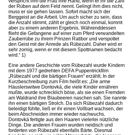
verspricht ihm die Frau ihre Hand, wenn er ihr die Zahl
der Rüben auf dem Feld nennt. Gelingt ihm dies nicht,
muss er sie gehen lassen. Sofort macht sich der
Berggeist an die Arbeit. Um auch sicher zu sein, dass
die Anzahl stimmt, zählt er gleich noch einmal, kommt
aber zu einem anderen Ergebnis. Währenddessen
flieht die Gefangene auf einer zum Pferd verwandelten
Zauberrübe zu ihrem Prinzen Ratibor und verspottet
den Geist mit der Anrede als Rübezahl. Daher wird er
sehr zornig, wenn er mit diesem Spottnamen bedacht
wird.“ 1)
Eine andere Geschichte vom Rübezahl wurde Kindern
mit dem 1977 gedrehten DEFA Puppentrickfilm
„Rübezahl und die bärtigen Frauen“ erzählt. In der
Kurzbeschreibung zum Film heißt es: „Die arme
Häuslerswitwe Dontovká, die viele Kinder ernähren
mußte, wurde schrecklich böse, als sie einen Fremden
am Waldrand ihre Blaubeeren naschen sah. Sie nannte
ihn einen bärtigen Strolch. Da sich Rübezahl dadurch
beleidigt fühlte, ließ er ihr einen Vollbart wachsen, der
beim Abschneiden immer wieder nachwuchs.
Dontovká fertigte aus den Haaren vielerlei nützliche
Dinge. Die anderen Frauen wurden neidisch und
forderten von Rübezahl ebenfalls Bärte. Diesmal