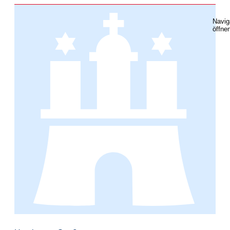
Navig
öffne