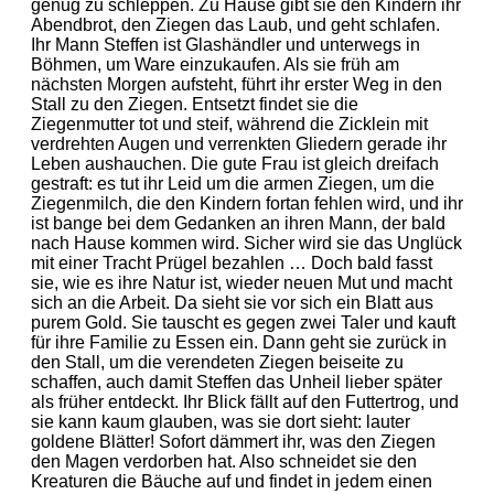
genug zu schleppen. Zu Hause gibt sie den Kindern ihr
Abendbrot, den Ziegen das Laub, und geht schlafen.
Ihr Mann Steffen ist Glashändler und unterwegs in
Böhmen, um Ware einzukaufen. Als sie früh am
nächsten Morgen aufsteht, führt ihr erster Weg in den
Stall zu den Ziegen. Entsetzt findet sie die
Ziegenmutter tot und steif, während die Zicklein mit
verdrehten Augen und verrenkten Gliedern gerade ihr
Leben aushauchen. Die gute Frau ist gleich dreifach
gestraft: es tut ihr Leid um die armen Ziegen, um die
Ziegenmilch, die den Kindern fortan fehlen wird, und ihr
ist bange bei dem Gedanken an ihren Mann, der bald
nach Hause kommen wird. Sicher wird sie das Unglück
mit einer Tracht Prügel bezahlen … Doch bald fasst
sie, wie es ihre Natur ist, wieder neuen Mut und macht
sich an die Arbeit. Da sieht sie vor sich ein Blatt aus
purem Gold. Sie tauscht es gegen zwei Taler und kauft
für ihre Familie zu Essen ein. Dann geht sie zurück in
den Stall, um die verendeten Ziegen beiseite zu
schaffen, auch damit Steffen das Unheil lieber später
als früher entdeckt. Ihr Blick fällt auf den Futtertrog, und
sie kann kaum glauben, was sie dort sieht: lauter
goldene Blätter! Sofort dämmert ihr, was den Ziegen
den Magen verdorben hat. Also schneidet sie den
Kreaturen die Bäuche auf und findet in jedem einen