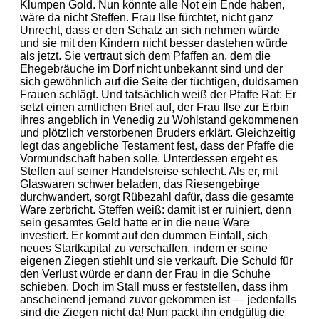
Klumpen Gold. Nun könnte alle Not ein Ende haben,
wäre da nicht Steffen. Frau Ilse fürchtet, nicht ganz
Unrecht, dass er den Schatz an sich nehmen würde
und sie mit den Kindern nicht besser dastehen würde
als jetzt. Sie vertraut sich dem Pfaffen an, dem die
Ehegebräuche im Dorf nicht unbekannt sind und der
sich gewöhnlich auf die Seite der tüchtigen, duldsamen
Frauen schlägt. Und tatsächlich weiß der Pfaffe Rat: Er
setzt einen amtlichen Brief auf, der Frau Ilse zur Erbin
ihres angeblich in Venedig zu Wohlstand gekommenen
und plötzlich verstorbenen Bruders erklärt. Gleichzeitig
legt das angebliche Testament fest, dass der Pfaffe die
Vormundschaft haben solle. Unterdessen ergeht es
Steffen auf seiner Handelsreise schlecht. Als er, mit
Glaswaren schwer beladen, das Riesengebirge
durchwandert, sorgt Rübezahl dafür, dass die gesamte
Ware zerbricht. Steffen weiß: damit ist er ruiniert, denn
sein gesamtes Geld hatte er in die neue Ware
investiert. Er kommt auf den dummen Einfall, sich
neues Startkapital zu verschaffen, indem er seine
eigenen Ziegen stiehlt und sie verkauft. Die Schuld für
den Verlust würde er dann der Frau in die Schuhe
schieben. Doch im Stall muss er feststellen, dass ihm
anscheinend jemand zuvor gekommen ist — jedenfalls
sind die Ziegen nicht da! Nun packt ihn endgültig die