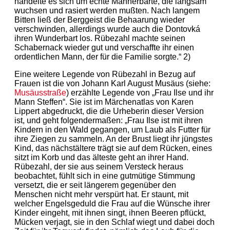
handelte es sich um echte Männerbärte, die langsam
wuchsen und rasiert werden mußten. Nach langem
Bitten ließ der Berggeist die Behaarung wieder
verschwinden, allerdings wurde auch die Dontovká
ihren Wunderbart los. Rübezahl machte seinen
Schabernack wieder gut und verschaffte ihr einen
ordentlichen Mann, der für die Familie sorgte.“ 2)
Eine weitere Legende von Rübezahl in Bezug auf
Frauen ist die von Johann Karl August Musäus (siehe:
Musäusstraße
) erzählte Legende von „Frau Ilse und ihr
Mann Steffen“. Sie ist im Märchenatlas von Karen
Lippert abgedruckt, die die Urheberin dieser Version
ist, und geht folgendermaßen: „Frau Ilse ist mit ihren
Kindern in den Wald gegangen, um Laub als Futter für
ihre Ziegen zu sammeln. An der Brust liegt ihr jüngstes
Kind, das nächstältere trägt sie auf dem Rücken, eines
sitzt im Korb und das älteste geht an ihrer Hand.
Rübezahl, der sie aus seinem Versteck heraus
beobachtet, fühlt sich in eine gutmütige Stimmung
versetzt, die er seit längerem gegenüber den
Menschen nicht mehr verspürt hat. Er staunt, mit
welcher Engelsgeduld die Frau auf die Wünsche ihrer
Kinder eingeht, mit ihnen singt, ihnen Beeren pflückt,
Mücken verjagt, sie in den Schlaf wiegt und dabei doch