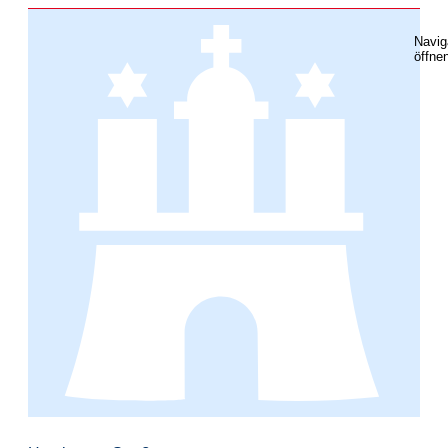
Navig
öffne