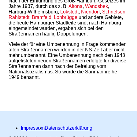
Nach der Einführung des Groß-Hamburg-Gesetzes im
Jahre 1937, durch das z. B.
Altona
,
Wandsbek
,
Harburg-Wilhelmsburg,
Lokstedt
,
Niendorf
,
Schnelsen
,
Rahlstedt
,
Bramfeld
,
Lohbrügge
und andere Gebiete,
die heute Hamburger Stadtteile sind, nach Hamburg
eingemeindet wurden, ergaben sich bei den
Straßennamen häufig Doppelungen.
Viele der für eine Umbenennung in Frage kommenden
alten Straßennamen wurden in der NS-Zeit aber nicht
mehr umbenannt. Eine Umbenennung nach den 1943
aufgelisteten neuen Straßennamen erfolgte für diverse
Straßennamen dann nach der Befreiung vom
Nationalsozialismus. So wurde die Sanmannreihe
1949 benannt.
Impressum
Datenschutzerklärung