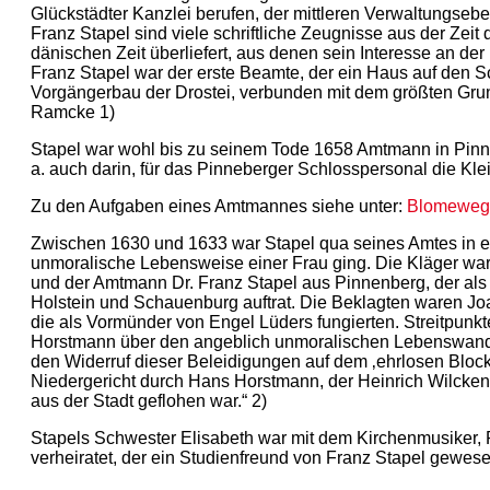
Glückstädter Kanzlei berufen, der mittleren Verwaltungse
Franz Stapel sind viele schriftliche Zeugnisse aus der Zei
dänischen Zeit überliefert, aus denen sein Interesse an der
Franz Stapel war der erste Beamte, der ein Haus auf den Sc
Vorgängerbau der Drostei, verbunden mit dem größten Grund
Ramcke 1)
Stapel war wohl bis zu seinem Tode 1658 Amtmann in Pin
a. auch darin, für das Pinneberger Schlosspersonal die Kl
Zu den Aufgaben eines Amtmannes siehe unter:
Blomeweg
Zwischen 1630 und 1633 war Stapel qua seines Amtes in ei
unmoralische Lebensweise einer Frau ging. Die Kläger war
und der Amtmann Dr. Franz Stapel aus Pinnenberg, der als
Holstein und Schauenburg auftrat. Die Beklagten waren J
die als Vormünder von Engel Lüders fungierten. Streitpun
Horstmann über den angeblich unmoralischen Lebenswande
den Widerruf dieser Beleidigungen auf dem ‚ehrlosen Bloc
Niedergericht durch Hans Horstmann, der Heinrich Wilckens
aus der Stadt geflohen war.“ 2)
Stapels Schwester Elisabeth war mit dem Kirchenmusiker, 
verheiratet, der ein Studienfreund von Franz Stapel gewese