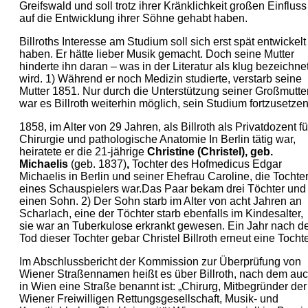
Greifswald und soll trotz ihrer Kränklichkeit großen Einfluss
auf die Entwicklung ihrer Söhne gehabt haben.
Billroths Interesse am Studium soll sich erst spät entwickelt
haben. Er hätte lieber Musik gemacht. Doch seine Mutter
hinderte ihn daran – was in der Literatur als klug bezeichne
wird. 1) Während er noch Medizin studierte, verstarb seine
Mutter 1851. Nur durch die Unterstützung seiner Großmutte
war es Billroth weiterhin möglich, sein Studium fortzusetzen
1858, im Alter von 29 Jahren, als Billroth als Privatdozent fü
Chirurgie und pathologische Anatomie In Berlin tätig war,
heiratete er die 21-jährige
Christine (Christel), geb.
Michaelis
(geb. 1837)
,
Tochter des Hofmedicus Edgar
Michaelis in Berlin und seiner Ehefrau Caroline, die Tochte
eines Schauspielers war.Das Paar bekam drei Töchter und
einen Sohn. 2) Der Sohn starb im Alter von acht Jahren an
Scharlach, eine der Töchter starb ebenfalls im Kindesalter,
sie war an Tuberkulose erkrankt gewesen. Ein Jahr nach 
Tod dieser Tochter gebar Christel Billroth erneut eine Tochte
Im Abschlussbericht der Kommission zur Überprüfung von
Wiener Straßennamen heißt es über Billroth, nach dem au
in Wien eine Straße benannt ist: „Chirurg, Mitbegründer der
Wiener Freiwilligen Rettungsgesellschaft, Musik‐ und