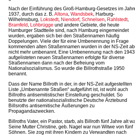
Nach der Einführung des Groß-Hamburg-Gesetzes im Jahr
1937, durch das z. B.
Altona
,
Wandsbek
, Harburg-
Wilhelmsburg,
Lokstedt
,
Niendorf
,
Schnelsen
,
Rahlstedt
,
Bramfeld
,
Lohbrügge
und andere Gebiete, die heute
Hamburger Stadtteile sind, nach Hamburg eingemeindet
wurden, ergaben sich bei den Straßennamen häufig
Doppelungen. Viele der für eine Umbenennung in Frage
kommenden alten Straßennamen wurden in der NS-Zeit ab
nicht mehr umbenannt. Eine Umbenennung nach den 1943
aufgelisteten neuen Straßennamen erfolgte für diverse
Straßennamen dann nach der Befreiung vom
Nationalsozialismus. So wurde die Billrothstraße 1950
benannt.
Dass der Name Billroth in der, in der NS-Zeit aufgestellten
Liste „Umbenannte Straßen“ aufgeführt ist, ist wohl auch
Billroths antisemitistischer Einstellung geschuldet. So
benutzte der nationalsozialistische Deutsche Ärztebund
Billsroths antisemitische Äußerungen zu
Propagandazwecken.
Billroths Vater, ein Pastor, starb, als Billroth fünf Jahre alt wa
Seine Mutter Christine, geb. Nagel war nun Witwe von fünf
Söhnen. Sie zog mit ihren Kindern zu Verwandten nach