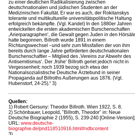
zu einer deutlichen Radikalisierung zwischen
deutschnationalen und jüdischen Studenten an der
Medizinischen Fakultät. Er war es auch, der Rokitanskys
tolerante und multikulturelle universitätspolitische Haltung
erfolgreich bekämpfte. (Vgl. Kandel) In den 1880er Jahren
entwickelten die ersten akademischen Burschenschaften
‚Arierparagraphen‘, die Gewalt gegen Juden in den Hörsäl
hatte begonnen. Billroth wurde 1891 in einem
Richtungswechsel –und sehr zum Missfallen der von ihm
bereits durch lange Jahre geförderten deutschnationalen
Burschenschaftler – Mitglied des ‚Vereins zur Abwehr des
Antisemitismus‘. Der ‚frühe‘ Billroth geriet jedoch nicht in
Vergessenheit; noch 1939 bezog sich etwa der
Nationalsozialistische Deutsche Ärztebund in seiner
Propaganda auf Billroths Außerungen aus 1876. (Vgl.
Hubenstorf, 24‐25).“ 3)
Quellen:
1) Robert Gersuny: Theodor Billroth. Wien 1922, S. 8.
2) Schönbauer, Leopold, "Billroth, Theodor" in: Neue
Deutsche Biographie 2 (1955), S. 239-240 [Online-Version]
URL:
www.deutsche-
biographie.de/pnd118510916.html#ndbcontent
3)