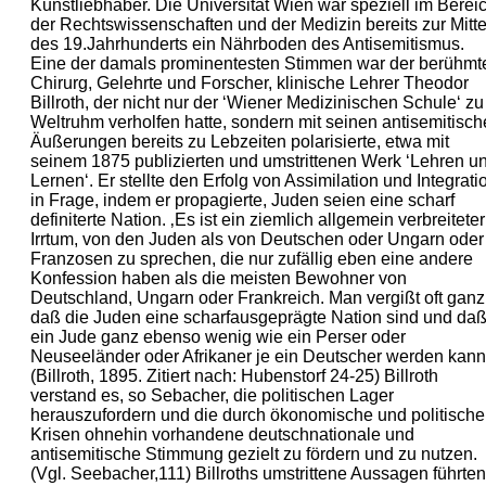
Kunstliebhaber. Die Universität Wien war speziell im Berei
der Rechtswissenschaften und der Medizin bereits zur Mitt
des 19.Jahrhunderts ein Nährboden des Antisemitismus.
Eine der damals prominentesten Stimmen war der berühmt
Chirurg, Gelehrte und Forscher, klinische Lehrer Theodor
Billroth, der nicht nur der ‘Wiener Medizinischen Schule‘ zu
Weltruhm verholfen hatte, sondern mit seinen antisemitisc
Äußerungen bereits zu Lebzeiten polarisierte, etwa mit
seinem 1875 publizierten und umstrittenen Werk ‘Lehren u
Lernen‘. Er stellte den Erfolg von Assimilation und Integrati
in Frage, indem er propagierte, Juden seien eine scharf
definiterte Nation. ‚Es ist ein ziemlich allgemein verbreiteter
Irrtum, von den Juden als von Deutschen oder Ungarn oder
Franzosen zu sprechen, die nur zufällig eben eine andere
Konfession haben als die meisten Bewohner von
Deutschland, Ungarn oder Frankreich. Man vergißt oft ganz
daß die Juden eine scharfausgeprägte Nation sind und da
ein Jude ganz ebenso wenig wie ein Perser oder
Neuseeländer oder Afrikaner je ein Deutscher werden kann
(Billroth, 1895. Zitiert nach: Hubenstorf 24‐25) Billroth
verstand es, so Sebacher, die politischen Lager
herauszufordern und die durch ökonomische und politische
Krisen ohnehin vorhandene deutschnationale und
antisemitische Stimmung gezielt zu fördern und zu nutzen.
(Vgl. Seebacher,111) Billroths umstrittene Aussagen führten