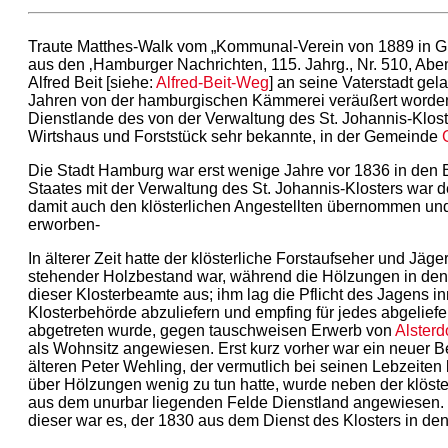
Traute Matthes-Walk vom „Kommunal-Verein von 1889 in Groß-B
aus den ‚Hamburger Nachrichten, 115. Jahrg., Nr. 510, Ab
Alfred Beit [siehe:
Alfred-Beit-Weg
] an seine Vaterstadt ge
Jahren von der hamburgischen Kämmerei veräußert worden i
Dienstlande des von der Verwaltung des St. Johannis-Klost
Wirtshaus und Forststück sehr bekannte, in der Gemeinde
Die Stadt Hamburg war erst wenige Jahre vor 1836 in den 
Staates mit der Verwaltung des St. Johannis-Klosters war de
damit auch den klösterlichen Angestellten übernommen u
erworben-
In älterer Zeit hatte der klösterliche Forstaufseher und Jä
stehender Holzbestand war, während die Hölzungen in den
dieser Klosterbeamte aus; ihm lag die Pflicht des Jagens i
Klosterbehörde abzuliefern und empfing für jedes abgeliefe
abgetreten wurde, gegen tauschweisen Erwerb von
Alsterd
als Wohnsitz angewiesen. Erst kurz vorher war ein neuer B
älteren Peter Wehling, der vermutlich bei seinen Lebzeiten
über Hölzungen wenig zu tun hatte, wurde neben der klöst
aus dem unurbar liegenden Felde Dienstland angewiesen. N
dieser war es, der 1830 aus dem Dienst des Klosters in den 