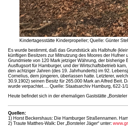
Kindertagesstätte Kinderpropeller; Quelle: Günter Stel
Es wurde bestimmt, daß das Grundstück als Halbhufe (klein
künftigen Besitzers zur Mitnutzung des Moores der Hufner 
Grundmiete von 120 Mark jetziger Währung, der bisherige 
Ausflugsort für Hamburger, und der Wirtschaftsbetrieb ka
den achtziger Jahren (des 19. Jahrhunderts) im 92. Leben
Cornelius, dem jüngeren, überlassen hatte. Letzterer, welc
30.9.1902) seinen Besitz für 265.000 Mark an Alfred Beit. 
wurde verpachtet…. Quelle: Staatsarchiv Hamburg, 622-1/108
Heute befindet sich in der ehemaligen Gaststätte „Borsteler
Quellen:
1) Horst Beckershaus: Die Hamburger Straßennamen. Hamb
2) Traute Matthes-Walk: Der „Borsteler Jäger“ unter:
www.gro