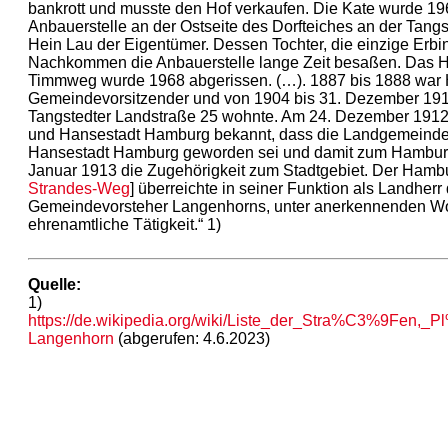
bankrott und musste den Hof verkaufen. Die Kate wurde 19
Anbauerstelle an der Ostseite des Dorfteiches an der Tang
Hein Lau der Eigentümer. Dessen Tochter, die einzige Er
Nachkommen die Anbauerstelle lange Zeit besaßen. Das H
Timmweg wurde 1968 abgerissen. (…). 1887 bis 1888 war 
Gemeindevorsitzender und von 1904 bis 31. Dezember 191
Tangstedter Landstraße 25 wohnte. Am 24. Dezember 1912 
und Hansestadt Hamburg bekannt, dass die Landgemeind
Hansestadt Hamburg geworden sei und damit zum Hamburge
Januar 1913 die Zugehörigkeit zum Stadtgebiet. Der Hambu
Strandes-Weg
] überreichte in seiner Funktion als Landher
Gemeindevorsteher Langenhorns, unter anerkennenden Wort
ehrenamtliche Tätigkeit.“ 1)
Quelle:
1)
https://de.wikipedia.org/wiki/Liste_der_Stra%C3%9F
Langenhorn
(abgerufen: 4.6.2023)