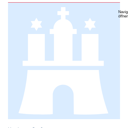
Navig
öffne