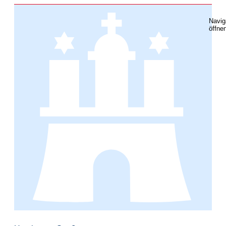
Navig
öffne