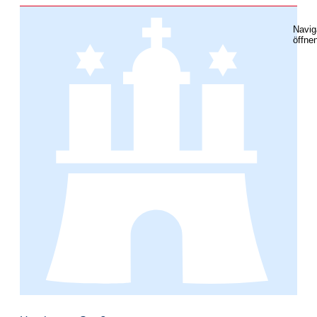
Navig
öffne