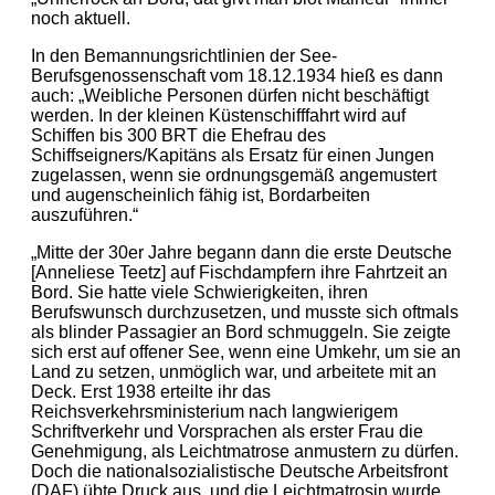
noch aktuell.
In den Bemannungsrichtlinien der See-
Berufsgenossenschaft vom 18.12.1934 hieß es dann
auch: „Weibliche Personen dürfen nicht beschäftigt
werden. In der kleinen Küstenschifffahrt wird auf
Schiffen bis 300 BRT die Ehefrau des
Schiffseigners/Kapitäns als Ersatz für einen Jungen
zugelassen, wenn sie ordnungsgemäß angemustert
und augenscheinlich fähig ist, Bordarbeiten
auszuführen.“
„Mitte der 30er Jahre begann dann die erste Deutsche
[Anneliese Teetz] auf Fischdampfern ihre Fahrtzeit an
Bord. Sie hatte viele Schwierigkeiten, ihren
Berufswunsch durchzusetzen, und musste sich oftmals
als blinder Passagier an Bord schmuggeln. Sie zeigte
sich erst auf offener See, wenn eine Umkehr, um sie an
Land zu setzen, unmöglich war, und arbeitete mit an
Deck. Erst 1938 erteilte ihr das
Reichsverkehrsministerium nach langwierigem
Schriftverkehr und Vorsprachen als erster Frau die
Genehmigung, als Leichtmatrose anmustern zu dürfen.
Doch die nationalsozialistische Deutsche Arbeitsfront
(DAF) übte Druck aus, und die Leichtmatrosin wurde