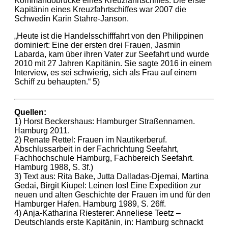
Kommandobrücke eines Kreuzfahrtschiffes. Die erste
Kapitänin eines Kreuzfahrtschiffes war 2007 die
Schwedin Karin Stahre-Janson.
„Heute ist die Handelsschifffahrt von den Philippinen
dominiert: Eine der ersten drei Frauen, Jasmin
Labarda, kam über ihren Vater zur Seefahrt und wurde
2010 mit 27 Jahren Kapitänin. Sie sagte 2016 in einem
Interview, es sei schwierig, sich als Frau auf einem
Schiff zu behaupten.“ 5)
Quellen:
1) Horst Beckershaus: Hamburger Straßennamen.
Hamburg 2011.
2) Renate Rettel: Frauen im Nautikerberuf.
Abschlussarbeit in der Fachrichtung Seefahrt,
Fachhochschule Hamburg, Fachbereich Seefahrt.
Hamburg 1988, S. 3f.)
3) Text aus: Rita Bake, Jutta Dalladas-Djemai, Martina
Gedai, Birgit Kiupel: Leinen los! Eine Expedition zur
neuen und alten Geschichte der Frauen im und für den
Hamburger Hafen. Hamburg 1989, S. 26ff.
4) Anja-Katharina Riesterer: Anneliese Teetz –
Deutschlands erste Kapitänin, in: Hamburg schnackt