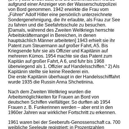
aufgrund einer Anzeiger von der Wasserschutzpolizei
von Bord genommen. 1942 erwirkte die Frau vom
„Führer“ Adolf Hitler eine persönlich unterzeichnete
Sondergenehmigung, die ihr erlaubte, als Frau zur See
zu fahren und die Seefahrtsschule zu besuchen.
[Damals, während des Zweiten Weltkriegs herrschte
Arbeitskräftemangel in Bereichen, in denen
hauptsächlich Männer arbeiteten] 1943 erhielt sie ihr
Patent zum Steuermann auf großer Fahrt, A5. Bis
Kriegsende fuhr sie als Offizier und Kapitänin auf
mehreren Kümos. 1954 machte sie das Patent zum
Kapitän auf großer Fahrt, A 6, und fuhr bis 1968
überwiegend als 1. Offizier auf Handelsschiffen.“ 2) Als
Kapitänin stellte sie keine Reederei ein.
Die erste Kapitänin überhaupt in der Handelsschifffahrt
wurde 1935 die Russin Anna Shchetinina.
Nach dem Zweiten Weltkrieg wurden die
Arbeitsmöglichkeiten für Frauen an Bord von
deutschen Schiffen vielfältiger. So durften ab 1954
Frauen z. B. Funkerinnen werden – aber erst in den
1960er Jahren war wirklicher Fortschritt zu erkennen.
1961 waren bei der Seeberufs-Genossenschaft ca. 700
weibliche Seeleute registriert; in Prozentzahlen