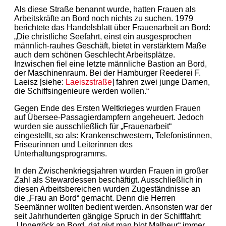
Als diese Straße benannt wurde, hatten Frauen als
Arbeitskräfte an Bord noch nichts zu suchen. 1979
berichtete das Handelsblatt über Frauenarbeit an Bord:
„Die christliche Seefahrt, einst ein ausgesprochen
männlich-rauhes Geschäft, bietet in verstärktem Maße
auch dem schönen Geschlecht Arbeitsplätze.
Inzwischen fiel eine letzte männliche Bastion an Bord,
der Maschinenraum. Bei der Hamburger Reederei F.
Laeisz [siehe:
Laeiszstraße
] fahren zwei junge Damen,
die Schiffsingenieure werden wollen.“
Gegen Ende des Ersten Weltkrieges wurden Frauen
auf Übersee-Passagierdampfern angeheuert. Jedoch
wurden sie ausschließlich für „Frauenarbeit“
eingestellt, so als: Krankenschwestern, Telefonistinnen,
Friseurinnen und Leiterinnen des
Unterhaltungsprogramms.
In den Zwischenkriegsjahren wurden Frauen in großer
Zahl als Stewardessen beschäftigt. Ausschließlich in
diesen Arbeitsbereichen wurden Zugeständnisse an
die „Frau an Bord“ gemacht. Denn die Herren
Seemänner wollten bedient werden. Ansonsten war der
seit Jahrhunderten gängige Spruch in der Schifffahrt:
„Unnerröck an Bord, dat givt man blot Malheur“ immer