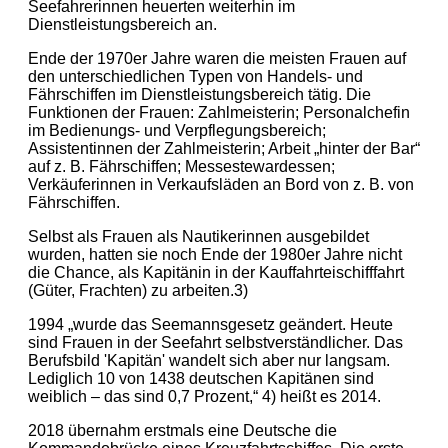
Seefahrerinnen heuerten weiterhin im
Dienstleistungsbereich an.
Ende der 1970er Jahre waren die meisten Frauen auf
den unterschiedlichen Typen von Handels- und
Fährschiffen im Dienstleistungsbereich tätig. Die
Funktionen der Frauen: Zahlmeisterin; Personalchefin
im Bedienungs- und Verpflegungsbereich;
Assistentinnen der Zahlmeisterin; Arbeit „hinter der Bar“
auf z. B. Fährschiffen; Messestewardessen;
Verkäuferinnen in Verkaufsläden an Bord von z. B. von
Fährschiffen.
Selbst als Frauen als Nautikerinnen ausgebildet
wurden, hatten sie noch Ende der 1980er Jahre nicht
die Chance, als Kapitänin in der Kauffahrteischifffahrt
(Güter, Frachten) zu arbeiten.3)
1994 „wurde das Seemannsgesetz geändert. Heute
sind Frauen in der Seefahrt selbstverständlicher. Das
Berufsbild 'Kapitän' wandelt sich aber nur langsam.
Lediglich 10 von 1438 deutschen Kapitänen sind
weiblich – das sind 0,7 Prozent,“ 4) heißt es 2014.
2018 übernahm erstmals eine Deutsche die