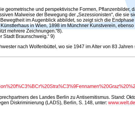
sie geometrische und perspektivische Formen, Pflanzenbilder, 
ressiven Malweise der Bewegung der „Sezessionisten“, die sie s
Bewegtheit im Augenblick abbildet, so zeigt sich die Endphase 
m Künstlerhaus in Wien, 1898 im Münchner Kunstverein, ebenso
itzt mehrere Zeichnungen.“8).
r Stadt Braunschweig.“ 9)
ester nach Wolfenbüttel, wo sie 1947 im Alter von 83 Jahren s
mmission%20f%C3%BCr%20Stra%C3%9Fennamen%20Graz%20%
prechpartners des Landes Berlin zu Antisemitismus. Stand: Okt
gen Diskriminierung (LADS), Berlin, S. 148, unter:
www.welt.de