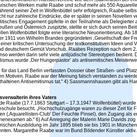
arischen Werken malte Raabe und schuf mehr als 550 Aquarelle
rend seiner Zeit in Wolfenbüttel sehr erfolgreich, Raabe selbst
ht nur zahlreiche Eindrücke, die er später in seinen Novellen
litisches Engagement gipfelte in der Teilnahme als Delegierte
ßen und Österreich zuspitzte, stellte er sich durch seinen Beitr
llen Wolfenbüttel folgte eine literarische Neuorientierung. Ab
s der 1911 von Wilhelm Brandes gegründeten ‚Gesellschaft der
einer kritischen Untersuchung der textkonstitutiven Ideen und 
 und deutschem Gemüt Vorschub. Raabes Rezeption nach dem 2. 
benso werden darin sehr viele antijüdische Stereotypen bedie
ismus wurde ‚Der Hungerpastor‘ als antisemitisches Meisterwerk
für das Land Berlin verfassten Dossier über Straßen- und Plat
en Motiven. Raabe war der Meinung falsch verstanden zu werden
n enthaltenen Antisemitismus tat.“ 4) Sassmannshausen gibt al
verwalterin ihres Vaters
e Raabe (17.7.1863 Stuttgart – 17.3.1947 Wolfenbüttel) wurde
eschule besucht. „Hochschulzugänge waren zu dieser Zeit für F
n (‚Aquarellisten-Club‘ Der Feuchte Pinsel), den Zugang als ers
rinnenexamen ab.“ 6) Auf Anregung der Malerin Marie Davids z
rischen Ausbildung im Jahr 1895 blieb sie bis 1901 in München.
ohnten. Margarethe Raabe war im Bund Bildender Künstler aktiv.