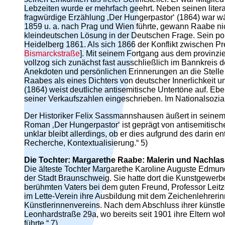
Lebzeiten wurde er mehrfach geehrt. Neben seinen liter
fragwürdige Erzählung ‚Der Hungerpastor‘ (1864) war wäh
1859 u. a. nach Prag und Wien führte, gewann Raabe nic
kleindeutschen Lösung in der Deutschen Frage. Sein po
Heidelberg 1861. Als sich 1866 der Konflikt zwischen Preu
Bismarckstraße
]. Mit seinem Fortgang aus dem provinzie
vollzog sich zunächst fast ausschließlich im Bannkrei
Anekdoten und persönlichen Erinnerungen an die Stelle 
Raabes als eines Dichters von deutscher Innerlichkeit
(1864) weist deutliche antisemitische Untertöne auf. E
seiner Verkaufszahlen eingeschrieben. Im Nationalsozial
Der Historiker Felix Sassmannshausen äußert in seinem 
Roman ‚Der Hungerpastor‘ ist geprägt von antisemitisch
unklar bleibt allerdings, ob er dies aufgrund des dari
Recherche, Kontextualisierung.“ 5)
Die Tochter: Margarethe Raabe: Malerin und Nachlass
Die älteste Tochter Margarethe Karoline Auguste Edmund
der Stadt Braunschweig. Sie hatte dort die Kunstgewerb
berühmten Vaters bei dem guten Freund, Professor Leitze
im Lette-Verein ihre Ausbildung mit dem Zeichenlehre
Künstlerinnenvereins. Nach dem Abschluss ihrer künstle
Leonhardstraße 29a, wo bereits seit 1901 ihre Eltern w
führte.“ 7)