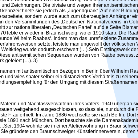
 und Zeichnungen. Die triviale und wegen ihrer antisemitische
 kennzeichnete sie jedoch als ‚Jugendquark‘. Auf einer Bildungs
 verarbeitete, sondern wurde auch zum überzeugten Anhänger ei
r an den Versammlungen des ‚Deutschen Nationalvereins‘ in Co
itt zur nationalliberalen ‚Deutschen Partei‘ auf die Seite Bismar
 1870 lebte er wieder in Braunschweig, wo er 1910 starb. Die R
 Freunde Wilhelm Raabes‘. Indem man das unreflektierte Zusam
Verfahrensweisen setzte, leistete man ungewollt der völkische
Weltkrieg wurde dadurch erschwert (…).Sein Erstlingswerk der
nt. Diese antisemitischen Sequenzen wurden von Raabe bewusst
 gefeiert (…). 3)
znamen mit antisemitischen Bezügen in Berlin über Wilhelm Ra
 und wies später selber ein distanziertes Verhältnis zu seine
s Handlungsempfehlung für den Umgang mit diesem Straßennamen:
 Malerin und Nachlassverwalterin ihres Vaters. 1940 übergab s
rauen weitgehend ausgeschlossen, so dass sie, nur durch die 
te Frau erhielt. Im Jahre 1886 wechselte sie nach Berlin. Dort
og sie 1891 nach München. Dort besuchte sie die Damenakadem
 „Seit 1904 wohnte sie in einer Atelierwohnung in Braunschwei
 Sie gründete den Braunschweiger Künstlerinnenverein, deren V