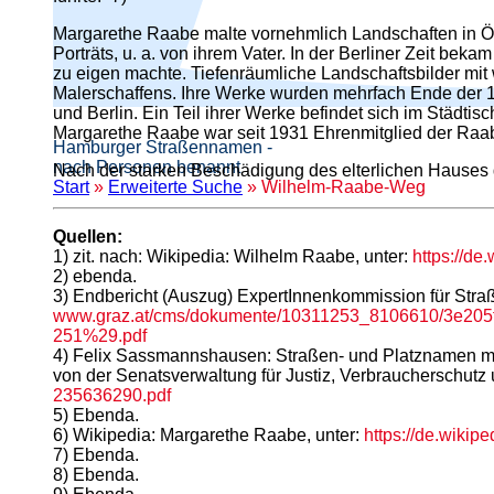
Margarethe Raabe malte vornehmlich Landschaften in Öl 
Porträts, u. a. von ihrem Vater. In der Berliner Zeit b
zu eigen machte. Tiefenräumliche Landschaftsbilder mit
Malerschaffens. Ihre Werke wurden mehrfach Ende der 1
und Berlin. Ein Teil ihrer Werke befindet sich im Städ
Margarethe Raabe war seit 1931 Ehrenmitglied der Raabe
Hamburger Straßennamen -
nach Personen benannt
Nach der starken Beschädigung des elterlichen Hauses 
Start
»
Erweiterte Suche
» Wilhelm-Raabe-Weg
Quellen:
1) zit. nach: Wikipedia: Wilhelm Raabe, unter:
https://de
2) ebenda.
3) Endbericht (Auszug) ExpertInnenkommission für Str
www.graz.at/cms/dokumente/10311253_8106610/3
251%29.pdf
4) Felix Sassmannshausen: Straßen- und Platznamen mit 
von der Senatsverwaltung für Justiz, Verbraucherschutz 
235636290.pdf
5) Ebenda.
6) Wikipedia: Margarethe Raabe, unter:
https://de.wikip
7) Ebenda.
8) Ebenda.