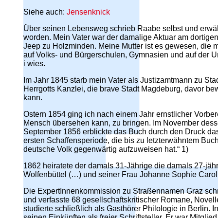
Siehe auch:
Jensenknick
Über seinen Lebensweg schrieb Raabe selbst und erwäh
worden. Mein Vater war der damalige Aktuar am dortige
Jeep zu Holzminden. Meine Mutter ist es gewesen, die
auf Volks- und Bürgerschulen, Gymnasien und auf der Un
i wies.
Im Jahr 1845 starb mein Vater als Justizamtmann zu St
Herrgotts Kanzlei, die brave Stadt Magdeburg, davor bewa
kann.
Ostern 1854 ging ich nach einem Jahr ernstlicher Vorber
Mensch übersehen kann, zu bringen. Im November dessel
September 1856 erblickte das Buch durch den Druck das 
ersten Schaffensperiode, die bis zu letzterwähntem Buche
deutsche Volk gegenwärtig aufzuweisen hat.“ 1)
1862 heiratete der damals 31-Jährige die damals 27-jähr
Wolfenbüttel (…) und seiner Frau Johanne Sophie Carol
Die ExpertInnenkommission zu Straßennamen Graz schrei
und verfasste 68 gesellschaftskritischer Romane, Novel
studierte schließlich als Gasthörer Philologie in Berlin.
seinen Einkünften als freier Schriftsteller. Er war Mitg