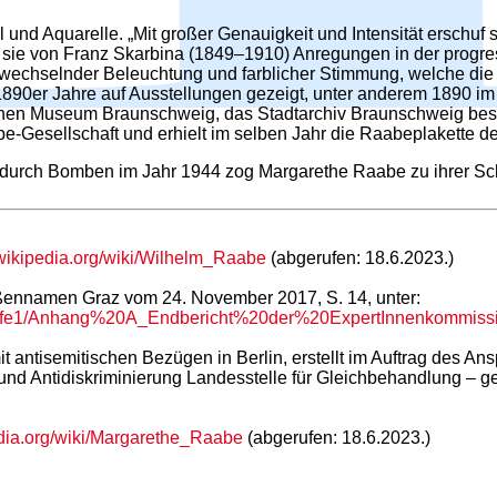
und Aquarelle. „Mit großer Genauigkeit und Intensität erschuf 
ekam sie von Franz Skarbina (1849–1910) Anregungen in der prog
 wechselnder Beleuchtung und farblicher Stimmung, welche die 
890er Jahre auf Ausstellungen gezeigt, unter anderem 1890 i
tischen Museum Braunschweig, das Stadtarchiv Braunschweig bes
-Gesellschaft und erhielt im selben Jahr die Raabeplakette de
durch Bomben im Jahr 1944 zog Margarethe Raabe zu ihrer Schw
.wikipedia.org/wiki/Wilhelm_Raabe
(abgerufen: 18.6.2023.)
aßennamen Graz vom 24. November 2017, S. 14, unter:
e205fe1/Anhang%20A_Endbericht%20der%20ExpertInnenko
antisemitischen Bezügen in Berlin, erstellt im Auftrag des Ans
und Antidiskriminierung Landesstelle für Gleichbehandlung – ge
edia.org/wiki/Margarethe_Raabe
(abgerufen: 18.6.2023.)