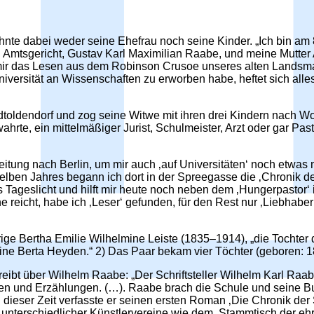
nte dabei weder seine Ehefrau noch seine Kinder. „Ich bin 
n Amtsgericht, Gustav Karl Maximilian Raabe, und meine Mutte
 mir das Lesen aus dem Robinson Crusoe unseres alten Lands
iversität an Wissenschaften zu erworben habe, heftet sich all
adtoldendorf und zog seine Witwe mit ihren drei Kindern nach 
hrte, ein mittelmäßiger Jurist, Schulmeister, Arzt oder gar Past
eitung nach Berlin, um mir auch ‚auf Universitäten‘ noch etwas
ben Jahres begann ich dort in der Spreegasse die ‚Chronik der
Tageslicht und hilft mir heute noch neben dem ‚Hungerpastor‘
 reicht, habe ich ‚Leser‘ gefunden, für den Rest nur ‚Liebhaber
ige Bertha Emilie Wilhelmine Leiste (1835–1914), „die Tochter
ine Berta Heyden.“ 2) Das Paar bekam vier Töchter (geboren: 1
bt über Wilhelm Raabe: „Der Schriftsteller Wilhelm Karl Raab
len und Erzählungen. (…). Raabe brach die Schule und seine B
 In dieser Zeit verfasste er seinen ersten Roman ‚Die Chronik de
lied unterschiedlicher Künstlervereine wie dem ‚Stammtisch der 