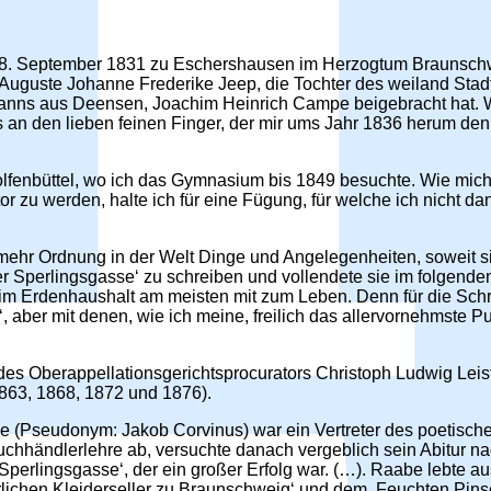
am 8. September 1831 zu Eschershausen im Herzogtum Braunsc
r Auguste Johanne Frederike Jeep, die Tochter des weiland St
manns aus Deensen, Joachim Heinrich Campe beigebracht hat. 
es an den lieben feinen Finger, der mir ums Jahr 1836 herum de
Wolfenbüttel, wo ich das Gymnasium bis 1849 besuchte. Wie mi
or zu werden, halte ich für eine Fügung, für welche ich nicht d
 mehr Ordnung in der Welt Dinge und Angelegenheiten, soweit si
 Sperlingsgasse‘ zu schreiben und vollendete sie im folgende
 im Erdenhaushalt am meisten mit zum Leben. Denn für die Schr
‘, aber mit denen, wie ich meine, freilich das allervornehmste 
 des Oberappellationsgerichtsprocurators Christoph Ludwig Leis
863, 1868, 1872 und 1876).
e (Pseudonym: Jakob Corvinus) war ein Vertreter des poetisc
uchhändlerlehre ab, versuchte danach vergeblich sein Abitur 
r Sperlingsgasse‘, der ein großer Erfolg war. (…). Raabe lebte a
ehrlichen Kleiderseller zu Braunschweig‘ und dem ‚Feuchten Pins