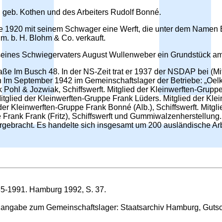
 geb. Kothen und des Arbeiters Rudolf Bonné.
te 1920 mit seinem Schwager eine Werft, die unter dem Namen B
m. b. H. Blohm & Co. verkauft.
g seines Schwiegervaters August Wullenweber ein Grundstück am
aße Im Busch 48. In der NS-Zeit trat er 1937 der NSDAP bei (Mi
 Im September 1942 im Gemeinschaftslager der Betriebe: „Oelke
Pohl & Jozwiak, Schiffswerft. Mitglied der Kleinwerften-Gruppe
glied der Kleinwerften-Gruppe Frank Lüders. Mitglied der Klein
 der Kleinwerften-Gruppe Frank Bonné (Alb.), Schiffswerft. Mit
e Frank Frank (Fritz), Schiffswerft und Gummiwalzenherstellung.
ergebracht. Es handelte sich insgesamt um 200 ausländische Arb
35-1991. Hamburg 1992, S. 37.
enangabe zum Gemeinschaftslager: Staatsarchiv Hamburg, Guts