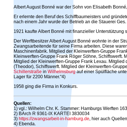
Albert August Bonné war der Sohn von Elisabeth Bonné,
Er erlernte den Beruf des Schiffbaumeisters und gründe
nach einem Jahr wurde der Betrieb an die Stauerei Ges. 
1921 kaufte Albert Bonné mit finanzieller Unterstützun
Der Werftbesitzer Albert August Bonné wohnte in der Str
Zwangsarbeitende für seine Firma arbeiten. Diese waren
Maschinenfabrik. Mitglied der Kleinwerften-Gruppe Frank 
Kleinwerften-Gruppe Frank Röger Söhne, Schiffswerft. Mit
Mitglied der Kleinwerften-Gruppe Frank Lexau. Mitglied
(Theodor), Schiffswerft. Mitglied der Kleinwerften-Grupp
Schillerstraße
in
Wilhelmsburg
auf einer Spülfläche unt
Lager für 2200 Männer.“4)
1958 ging die Firma in Konkurs.
Quellen:
1) vgl.: Wilhelm Chr. K. Stammer: Hamburgs Werften 16
2) BArch R 9361-IX KARTEI 3830034
3)
https://zwangsarbeit-in-hamburg.de
, hier auch Quell
4) Ebenda.