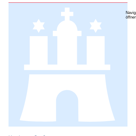
Navig
öffne