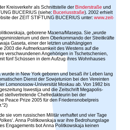
r Kreisverkehr als Schnittstelle der
Binderstraße
und
STIFTUNG BUCERIUS (siehe:
Buceriusstraße
). 2002 erhielt
r Website der ZEIT STIFTUNG BUCERIUS unter:
www.zeit-
 Politkowskaja, geborene Мазепа/Masepa. Sie „wurde
ungsministerium und dem Oberkommando der Streitkräfte
owaja Gaseta, einer der letzten unabhängigen
ie 2003 die Aufmerksamkeit des Westens auf die
 ihre verschwundenen Angehörigen in Tschetschenien,
 mit fünf Schüssen in dem Aufzug ihres Wohnhauses
ja wurde in New York geboren und besaß ihr Leben lang
lomatischen Dienst der Sowjetunion bei den Vereinten
n der Lomonossow-Universität Moskau ab. Von 1982 bis
eszeitung Iswestija und die Zeitschrift Megapolis-
d stellvertretende Chefredakteurin bei der
he Peace Prize 2005 für den Friedensnobelpreis
.“2)
de sie vom russischen Militär verhaftet und vier Tage
n Volkes‘. Anna Politkowskaja war ihre Bedrohungslage
ihres Engagements bot Anna Politkowskaja keinen