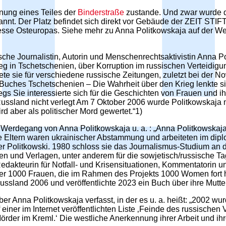
ung eines Teiles der
Binderstraße
zustande. Und zwar wurde de
nannt. Der Platz befindet sich direkt vor Gebäude der ZEIT 
 Presse Osteuropas. Siehe mehr zu Anna Politkowskaja auf de
ische Journalistin, Autorin und Menschenrechtsaktivistin Anna
eg in Tschetschenien, über Korruption im russischen Verteidig
te sie für verschiedene russische Zeitungen, zuletzt bei der N
 Buches Tschetschenien – Die Wahrheit über den Krieg lenkte s
iegs Sie interessierte sich für die Geschichten von Frauen und
Russland nicht verlegt Am 7 Oktober 2006 wurde Politkowskaja
rd aber als politischer Mord gewertet.“1)
en Werdegang von Anna Politkowskaja u. a. : „Anna Politkowska
hre Eltern waren ukrainischer Abstammung und arbeiteten im dip
nder Politkowski. 1980 schloss sie das Journalismus-Studium a
n und Verlagen, unter anderem für die sowjetisch/russische Tag
edakteurin für Notfall- und Krisensituationen, Kommentatorin un
 der 1000 Frauen, die im Rahmen des Projekts 1000 Women fort 
ussland 2006 und veröffentlichte 2023 ein Buch über ihre Mutter
er Anna Politkowskaja verfasst, in der es u. a. heißt: „2002 wur
 einer im Internet veröffentlichten Liste ‚Feinde des russische
örder im Kreml.‘ Die westliche Anerkennung ihrer Arbeit und 