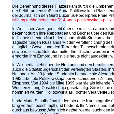
Die Benennung dieses Platzes kam durch die Umbenenn
der Feldbrunnenstraße in Anna-Politkowskaja-Platz be
der Journalistin den Gerd Bucerius-Förderpreis Freie
stiftung.de/themen/thema/214-anna-politkowskaja-platz
Im Amtlichen Anzeiger steht über die russisch-amerikan
bekannt durch ihre Reportagen und Bücher über den Kri
in Tschetschenien Nach dem Journalistik-Studium arbeite
Tageszeitungen Russlands Mit der Veröffentlichung des
alltägliche Gewalt und den Terror des Tschetschenienkr
sowie russische Soldatenmütter Ihre Bücher wurden in 
ermordet Ihre Ermordung ist bis heute nicht aufgeklärt, wi
In Wikipedia steht über die Herkunft und den beruflich
auch die Staatsbürgerschaft der Vereinigten Staaten. I
Nationen. Als 20-jährige Studentin heiratete sie Alexa
1993 arbeitete Politkowskaja bei verschiedenen Zeitunge
Ekspress. Von 1994 bis Mitte 1999 war sie als leitende R
Wochenzeitung Obschtschaja gaseta tätig. Sie ist eine
nominiert wurden. Politkowskajas Tochter Vera verließ R
Linda Marie Schulhof hat für fembio eine Kurzbiografie üb
lang verhört, beschimpft und bedroht. Ihr Name stand auf
durchaus bewusst: ‚Wenn ich getötet werde, sucht den M