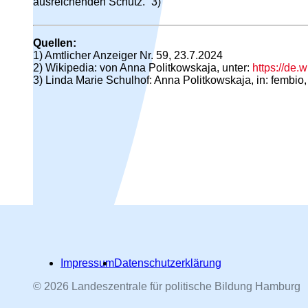
ausreichenden Schutz.“ 3)
Quellen:
1) Amtlicher Anzeiger Nr. 59, 23.7.2024
2) Wikipedia: von Anna Politkowskaja, unter:
https://de
3) Linda Marie Schulhof: Anna Politkowskaja, in: fembio,
Impressum
Datenschutzerklärung
Hamburger Straßennamen -
© 2026 Landeszentrale für politische Bildung Hamburg
nach Personen benannt