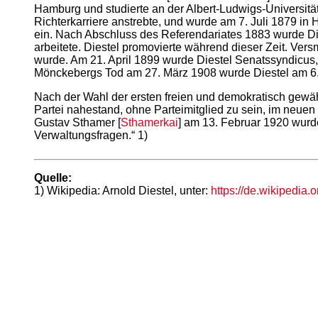
Hamburg und studierte an der Albert-Ludwigs-Universität
Richterkarriere anstrebte, und wurde am 7. Juli 1879 i
ein. Nach Abschluss des Referendariates 1883 wurde Di
arbeitete. Diestel promovierte während dieser Zeit. Ver
wurde. Am 21. April 1899 wurde Diestel Senatssyndicus,
Mönckebergs Tod am 27. März 1908 wurde Diestel am 6. 
Nach der Wahl der ersten freien und demokratisch gewä
Partei nahestand, ohne Parteimitglied zu sein, im neuen 
Gustav Sthamer [
Sthamerkai
] am 13. Februar 1920 wurd
Verwaltungsfragen.“ 1)
Quelle:
1) Wikipedia: Arnold Diestel, unter:
https://de.wikipedia.