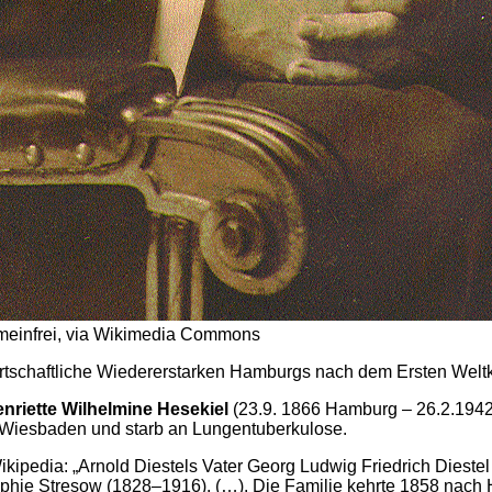
emeinfrei, via Wikimedia Commons
wirtschaftliche Wiedererstarken Hamburgs nach dem Ersten Welt
nriette Wilhelmine Hesekiel
(23.9. 1866 Hamburg – 26.2.1942
 Wiesbaden und starb an Lungentuberkulose.
ikipedia: „Arnold Diestels Vater Georg Ludwig Friedrich Dies
Sophie Stresow (1828–1916). (…). Die Familie kehrte 1858 nach 