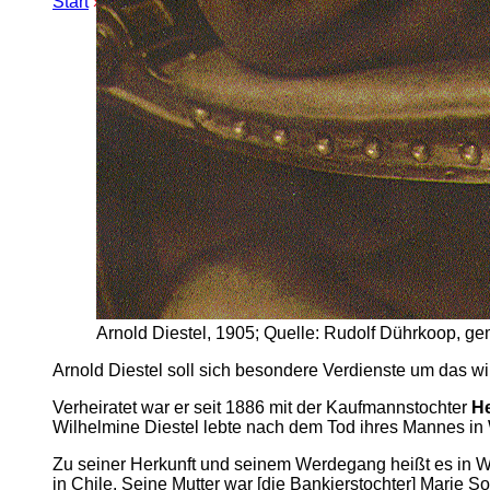
Start
»
Erweiterte Suche
» Diestelkai
Arnold Diestel, 1905; Quelle: Rudolf Dührkoop, g
Arnold Diestel soll sich besondere Verdienste um das 
Verheiratet war er seit 1886 mit der Kaufmannstochter
He
Wilhelmine Diestel lebte nach dem Tod ihres Mannes in
Zu seiner Herkunft und seinem Werdegang heißt es in W
in Chile. Seine Mutter war [die Bankierstochter] Marie 