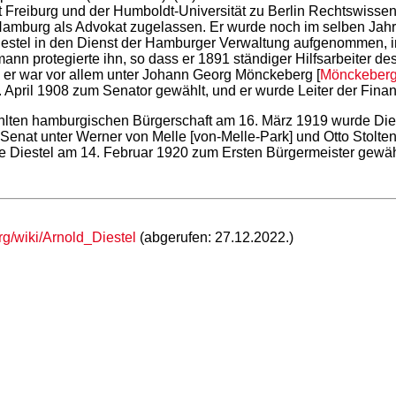
 Freiburg und der Humboldt-Universität zu Berlin Rechtswissens
n Hamburg als Advokat zugelassen. Er wurde noch im selben Jahr
estel in den Dienst der Hamburger Verwaltung aufgenommen, i
smann protegierte ihn, so dass er 1891 ständiger Hilfsarbeiter
 er war vor allem unter Johann Georg Mönckeberg [
Mönckeberg
April 1908 zum Senator gewählt, und er wurde Leiter der Finan
hlten hamburgischen Bürgerschaft am 16. März 1919 wurde Die
Senat unter Werner von Melle [von-Melle-Park] und Otto Stolten
e Diestel am 14. Februar 1920 zum Ersten Bürgermeister gewähl
org/wiki/Arnold_Diestel
(abgerufen: 27.12.2022.)