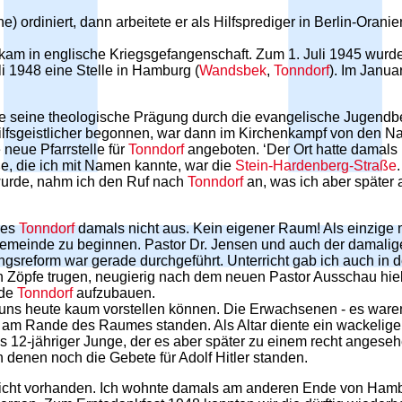
e) ordiniert, dann arbeitete er als Hilfsprediger in Berlin-Oran
 kam in englische Kriegsgefangenschaft. Zum 1. Juli 1945 wurde
i 1948 eine Stelle in Hamburg (
Wandsbek
,
Tonndorf
). Im Janu
hatte seine theologische Prägung durch die evangelische Jugend
lfsgeistlicher begonnen, war dann im Kirchenkampf von den Naz
eue Pfarrstelle für
Tonndorf
angeboten. ‘Der Ort hatte damals 
ße, die ich mit Namen kannte, war die
Stein-Hardenberg-Straße
wurde, nahm ich den Ruf nach
Tonndorf
an, was ich aber später 
ies
Tonndorf
damals nicht aus. Kein eigener Raum! Als einzige m
Gemeinde zu beginnen. Pastor Dr. Jensen und auch der damali
ngsreform war gerade durchgeführt. Unterricht gab ich auch in 
h Zöpfe trugen, neugierig nach dem neuen Pastor Ausschau hielte
nde
Tonndorf
aufzubauen.
ie uns heute kaum vorstellen können. Die Erwachsenen - es war
e am Rande des Raumes standen. Als Altar diente ein wackelige
 12-jähriger Junge, der es aber später zu einem recht angeseh
 denen noch die Gebete für Adolf Hitler standen.
icht vorhanden. Ich wohnte damals am anderen Ende von Hambu