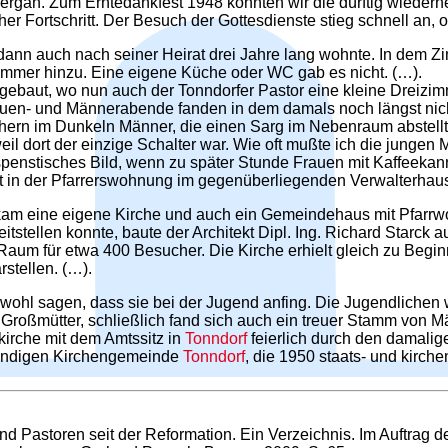
gan. Zum Erntedankfest 1948 konnten wir die dürftig wiederher
r Fortschritt. Der Besuch der Gottesdienste stieg schnell an, 
r dann auch nach seiner Heirat drei Jahre lang wohnte. In dem
immer hinzu. Eine eigene Küche oder WC gab es nicht. (…).
gebaut, wo nun auch der Tonndorfer Pastor eine kleine Dreiz
uen- und Männerabende fanden in dem damals noch längst nicht
hern im Dunkeln Männer, die einen Sarg im Nebenraum abstellte
l dort der einzige Schalter war. Wie oft mußte ich die jungen
spenstisches Bild, wenn zu später Stunde Frauen mit Kaffeekan
st in der Pfarrerswohnung im gegenüberliegenden Verwalterhau
am eine eigene Kirche und auch ein Gemeindehaus mit Pfarr
itstellen konnte, baute der Architekt Dipl. Ing. Richard Starck 
aum für etwa 400 Besucher. Die Kirche erhielt gleich zu Beginn
stellen. (…).
ohl sagen, dass sie bei der Jugend anfing. Die Jugendlichen w
Großmütter, schließlich fand sich auch ein treuer Stamm von M
kirche mit dem Amtssitz in
Tonndorf
feierlich durch den damalig
ständigen Kirchengemeinde
Tonndorf
, die 1950 staats- und kirche
 Pastoren seit der Reformation. Ein Verzeichnis. Im Auftrag d