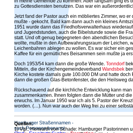
in meine Gemeinde zu kommen: Aber langsam ging es ber
zu Gottesdiensten benutzen. Das war ein außerordentliche
Jetzt fand der Pastor auch ein möbliertes Zimmer, wo e
mußte - gekocht. Bald kam dann auch ein kleines Amtsz
1951 wurde dann das Friedhofsverwalterhaus wiederauf
und Jugendstunden, auch die Bibelstunde sowie die Fra
statt. Und oft genug begegneten den abendlichen Besuc
wollte, mußte in den Aufbewahrungsraum der Leichen, wei
Leichenbahren ablegen zu wollen. Es war sicher ein ge
Kaffee für ein gemütliches Beisammen sein mußte ja er
Doch 1953/54 kam dann die große Wende.
Tonndorf
bek
Mitteln, die der Kirchengemeindeverband
Wandsbek
bere
Kirche kostete damals gute 100.000 DM und hatte doch R
dann die großen Glas-Betonfenster, die den Heilsweg dar
Rückschauend auf die kirchliche Entwicklung kann man w
zusammenkamen. Ihnen folgten dann die Mütter und die 
erwuchs. Im Januar 1950 war ich als 5. Pastor der Kreuz
worden. (…). Nun war auch der Weg frei zu einer selb
Hamburger Straßennamen -
Quellen:
nach Personen benannt
1) Vgl.: Herwarth von Schade: Hamburger Pastorinnen und