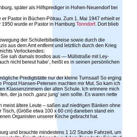
ienburg, später als Hilfsprediger in Hohen-Neuendorf bei
 er Pastor in Büchen-Pötrau. Zum 1. Mai 1947 erhielt er
ar 1950 wurde er Pastor in Hamburg
Tonndorf
. Dort blieb
bewegung der Schülerbibelkreise sowie durch die
is aus dem Amt entfernt und letztlich durch den Krieg
nichts Verlockendes:
. Sie sah damals trostlos aus — Müllstraße mit Ley-
auch nicht bereut habe‘, heißt es in seinen persönlichen
ögliche Predigtstätte nur der kleine Turnsaal! So erging
ge Propst Hansen-Petersen machten mir Mut. So kam ich
den Klassenzimmern der alten Schule. Ich erinnere mich
n, der ja noch ‚ganz jung‘ sein sollte. Es waren nette
en meist ältere Leute – saßen auf niedrigen Bänken ohne
r Tisch, (Größe etwa 100 x 60 cm) daneben stand ein
enen Organisten unserer Kirche gebracht hat.
rg und brauchte mindestens 1 1/2 Stunde Fahrzeit, um