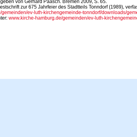
egeben von Gerhard Paasch. Bremen 2009, S. 65.
. Festschrift zur 675 Jahrfeier des Stadtteils Tonndorf (198
/gemeinden/ev-luth-kirchengemeinde-tonndorf/downloads/geme
nter:
www.kirche-hamburg.de/gemeinden/ev-luth-kirchengemein