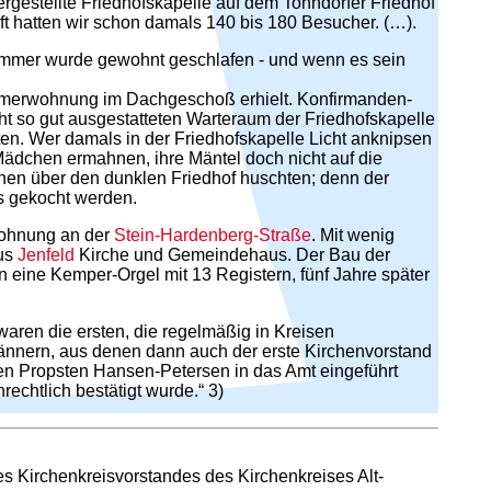
gestellte Friedhofskapelle auf dem Tonndorfer Friedhof
oft hatten wir schon damals 140 bis 180 Besucher. (…).
 Zimmer wurde gewohnt geschlafen - und wenn es sein
immerwohnung im Dachgeschoß erhielt. Konfirmanden-
 so gut ausgestatteten Warteraum der Friedhofskapelle
n. Wer damals in der Friedhofskapelle Licht anknipsen
 Mädchen ermahnen, ihre Mäntel doch nicht auf die
nen über den dunklen Friedhof huschten; denn der
s gekocht werden.
wohnung an der
Stein-Hardenberg-Straße
. Mit wenig
aus
Jenfeld
Kirche und Gemeindehaus. Der Bau der
 eine Kemper-Orgel mit 13 Registern, fünf Jahre später
aren die ersten, die regelmäßig in Kreisen
ännern, aus denen dann auch der erste Kirchenvorstand
en Propsten Hansen-Petersen in das Amt eingeführt
nrechtlich bestätigt wurde.“ 3)
es Kirchenkreisvorstandes des Kirchenkreises Alt-