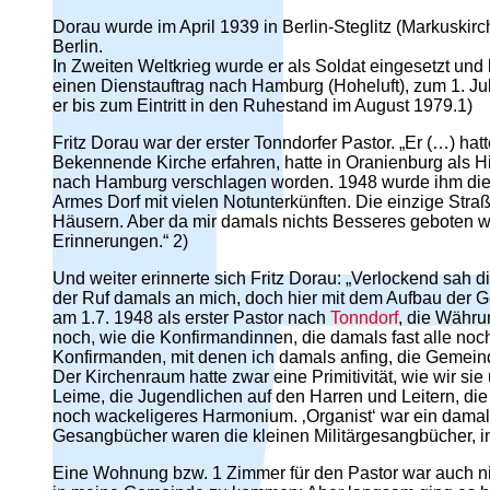
Dorau wurde im April 1939 in Berlin-Steglitz (Markuskirch
Berlin.
In Zweiten Weltkrieg wurde er als Soldat eingesetzt und
einen Dienstauftrag nach Hamburg (Hoheluft), zum 1. Jul
er bis zum Eintritt in den Ruhestand im August 1979.1)
Fritz Dorau war der erster Tonndorfer Pastor. „Er (…) 
Bekennende Kirche erfahren, hatte in Oranienburg als Hi
nach Hamburg verschlagen worden. 1948 wurde ihm die n
Armes Dorf mit vielen Notunterkünften. Die einzige Stra
Häusern. Aber da mir damals nichts Besseres geboten 
Erinnerungen.“ 2)
Und weiter erinnerte sich Fritz Dorau: „Verlockend sah d
der Ruf damals an mich, doch hier mit dem Aufbau der 
am 1.7. 1948 als erster Pastor nach
Tonndorf
, die Währu
noch, wie die Konfirmandinnen, die damals fast alle noc
Konfirmanden, mit denen ich damals anfing, die Gemei
Der Kirchenraum hatte zwar eine Primitivität, wie wir s
Leime, die Jugendlichen auf den Harren und Leitern, di
noch wackeligeres Harmonium. ‚Organist‘ war ein damals
Gesangbücher waren die kleinen Militärgesangbücher, in
Eine Wohnung bzw. 1 Zimmer für den Pastor war auch n