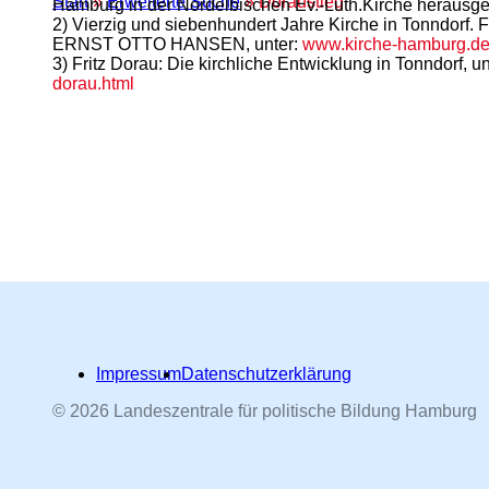
Start
»
Erweiterte Suche
» Doraustieg
Hamburg in der Nordelbischen Ev.-Luth.Kirche herausg
2) Vierzig und siebenhundert Jahre Kirche in Tonndorf
ERNST OTTO HANSEN, unter:
www.kirche-hamburg.de
3) Fritz Dorau: Die kirchliche Entwicklung in Tonndorf, u
dorau.html
Impressum
Datenschutzerklärung
© 2026 Landeszentrale für politische Bildung Hamburg