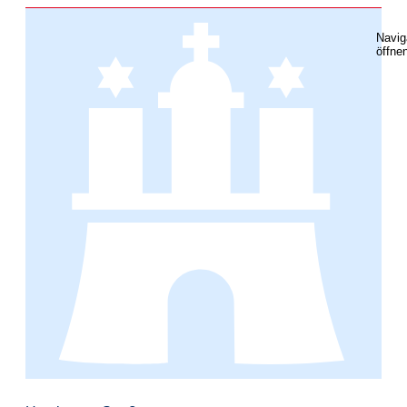
Navig
öffne