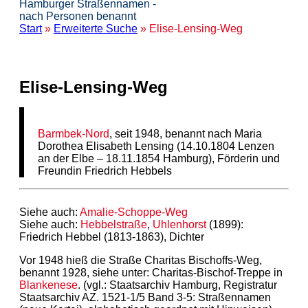
Hamburger Straßennamen -
nach Personen benannt
Start
»
Erweiterte Suche
» Elise-Lensing-Weg
Elise-Lensing-Weg
Barmbek-Nord
, seit 1948, benannt nach Maria
Dorothea Elisabeth Lensing (14.10.1804 Lenzen
an der Elbe – 18.11.1854 Hamburg), Förderin und
Freundin Friedrich Hebbels
Siehe auch:
Amalie-Schoppe-Weg
Siehe auch:
Hebbelstraße
,
Uhlenhorst
(1899):
Friedrich Hebbel (1813-1863), Dichter
Vor 1948 hieß die Straße Charitas Bischoffs-Weg,
benannt 1928, siehe unter: Charitas-Bischof-Treppe in
Blankenese
. (vgl.: Staatsarchiv Hamburg, Registratur
Staatsarchiv AZ. 1521-1/5 Band 3-5: Straßennamen