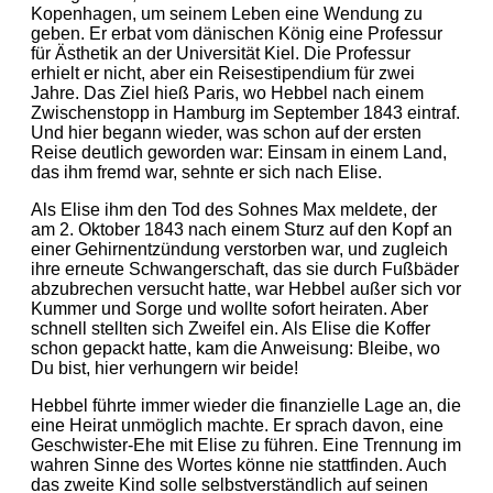
Kopenhagen, um seinem Leben eine Wendung zu
geben. Er erbat vom dänischen König eine Professur
für Ästhetik an der Universität Kiel. Die Professur
erhielt er nicht, aber ein Reisestipendium für zwei
Jahre. Das Ziel hieß Paris, wo Hebbel nach einem
Zwischenstopp in Hamburg im September 1843 eintraf.
Und hier begann wieder, was schon auf der ersten
Reise deutlich geworden war: Einsam in einem Land,
das ihm fremd war, sehnte er sich nach Elise.
Als Elise ihm den Tod des Sohnes Max meldete, der
am 2. Oktober 1843 nach einem Sturz auf den Kopf an
einer Gehirnentzündung verstorben war, und zugleich
ihre erneute Schwangerschaft, das sie durch Fußbäder
abzubrechen versucht hatte, war Hebbel außer sich vor
Kummer und Sorge und wollte sofort heiraten. Aber
schnell stellten sich Zweifel ein. Als Elise die Koffer
schon gepackt hatte, kam die Anweisung: Bleibe, wo
Du bist, hier verhungern wir beide!
Hebbel führte immer wieder die finanzielle Lage an, die
eine Heirat unmöglich machte. Er sprach davon, eine
Geschwister-Ehe mit Elise zu führen. Eine Trennung im
wahren Sinne des Wortes könne nie stattfinden. Auch
das zweite Kind solle selbstverständlich auf seinen