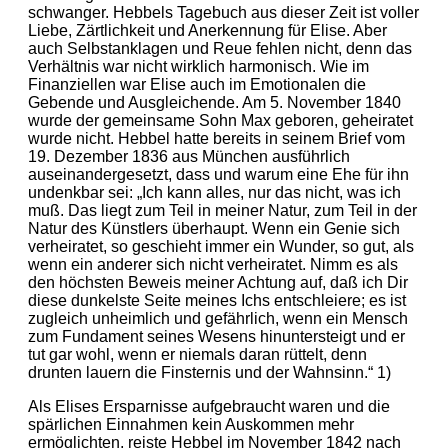
schwanger. Hebbels Tagebuch aus dieser Zeit ist voller
Liebe, Zärtlichkeit und Anerkennung für Elise. Aber
auch Selbstanklagen und Reue fehlen nicht, denn das
Verhältnis war nicht wirklich harmonisch. Wie im
Finanziellen war Elise auch im Emotionalen die
Gebende und Ausgleichende. Am 5. November 1840
wurde der gemeinsame Sohn Max geboren, geheiratet
wurde nicht. Hebbel hatte bereits in seinem Brief vom
19. Dezember 1836 aus München ausführlich
auseinandergesetzt, dass und warum eine Ehe für ihn
undenkbar sei: „Ich kann alles, nur das nicht, was ich
muß. Das liegt zum Teil in meiner Natur, zum Teil in der
Natur des Künstlers überhaupt. Wenn ein Genie sich
verheiratet, so geschieht immer ein Wunder, so gut, als
wenn ein anderer sich nicht verheiratet. Nimm es als
den höchsten Beweis meiner Achtung auf, daß ich Dir
diese dunkelste Seite meines Ichs entschleiere; es ist
zugleich unheimlich und gefährlich, wenn ein Mensch
zum Fundament seines Wesens hinuntersteigt und er
tut gar wohl, wenn er niemals daran rüttelt, denn
drunten lauern die Finsternis und der Wahnsinn.“ 1)
Als Elises Ersparnisse aufgebraucht waren und die
spärlichen Einnahmen kein Auskommen mehr
ermöglichten, reiste Hebbel im November 1842 nach