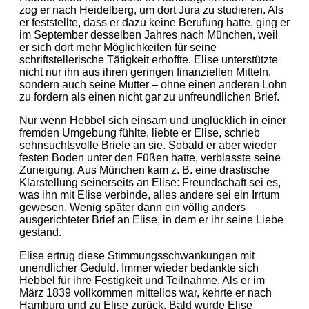
zog er nach Heidelberg, um dort Jura zu studieren. Als
er feststellte, dass er dazu keine Berufung hatte, ging er
im September desselben Jahres nach München, weil
er sich dort mehr Möglichkeiten für seine
schriftstellerische Tätigkeit erhoffte. Elise unterstützte
nicht nur ihn aus ihren geringen finanziellen Mitteln,
sondern auch seine Mutter – ohne einen anderen Lohn
zu fordern als einen nicht gar zu unfreundlichen Brief.
Nur wenn Hebbel sich einsam und unglücklich in einer
fremden Umgebung fühlte, liebte er Elise, schrieb
sehnsuchtsvolle Briefe an sie. Sobald er aber wieder
festen Boden unter den Füßen hatte, verblasste seine
Zuneigung. Aus München kam z. B. eine drastische
Klarstellung seinerseits an Elise: Freundschaft sei es,
was ihn mit Elise verbinde, alles andere sei ein Irrtum
gewesen. Wenig später dann ein völlig anders
ausgerichteter Brief an Elise, in dem er ihr seine Liebe
gestand.
Elise ertrug diese Stimmungsschwankungen mit
unendlicher Geduld. Immer wieder bedankte sich
Hebbel für ihre Festigkeit und Teilnahme. Als er im
März 1839 vollkommen mittellos war, kehrte er nach
Hamburg und zu Elise zurück. Bald wurde Elise