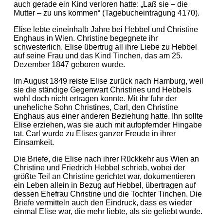
auch gerade ein Kind verloren hatte: „Laß sie – die
Mutter – zu uns kommen“ (Tagebucheintragung 4170).
Elise lebte eineinhalb Jahre bei Hebbel und Christine
Enghaus in Wien. Christine begegnete ihr
schwesterlich. Elise übertrug all ihre Liebe zu Hebbel
auf seine Frau und das Kind Tinchen, das am 25.
Dezember 1847 geboren wurde.
Im August 1849 reiste Elise zurück nach Hamburg, weil
sie die ständige Gegenwart Christines und Hebbels
wohl doch nicht ertragen konnte. Mit ihr fuhr der
uneheliche Sohn Christines, Carl, den Christine
Enghaus aus einer anderen Beziehung hatte. Ihn sollte
Elise erziehen, was sie auch mit aufopfernder Hingabe
tat. Carl wurde zu Elises ganzer Freude in ihrer
Einsamkeit.
Die Briefe, die Elise nach ihrer Rückkehr aus Wien an
Christine und Friedrich Hebbel schrieb, wobei der
größte Teil an Christine gerichtet war, dokumentieren
ein Leben allein in Bezug auf Hebbel, übertragen auf
dessen Ehefrau Christine und die Tochter Tinchen. Die
Briefe vermitteln auch den Eindruck, dass es wieder
einmal Elise war, die mehr liebte, als sie geliebt wurde.