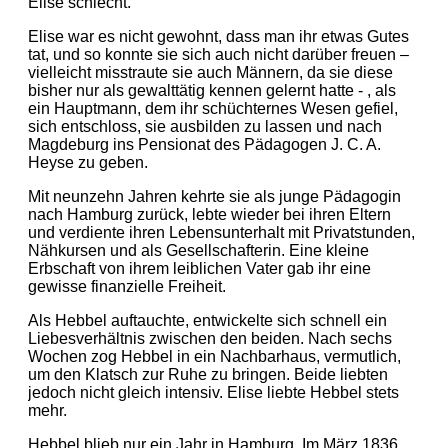
Elise schlecht.
Elise war es nicht gewohnt, dass man ihr etwas Gutes
tat, und so konnte sie sich auch nicht darüber freuen –
vielleicht misstraute sie auch Männern, da sie diese
bisher nur als gewalttätig kennen gelernt hatte - , als
ein Hauptmann, dem ihr schüchternes Wesen gefiel,
sich entschloss, sie ausbilden zu lassen und nach
Magdeburg ins Pensionat des Pädagogen J. C. A.
Heyse zu geben.
Mit neunzehn Jahren kehrte sie als junge Pädagogin
nach Hamburg zurück, lebte wieder bei ihren Eltern
und verdiente ihren Lebensunterhalt mit Privatstunden,
Nähkursen und als Gesellschafterin. Eine kleine
Erbschaft von ihrem leiblichen Vater gab ihr eine
gewisse finanzielle Freiheit.
Als Hebbel auftauchte, entwickelte sich schnell ein
Liebesverhältnis zwischen den beiden. Nach sechs
Wochen zog Hebbel in ein Nachbarhaus, vermutlich,
um den Klatsch zur Ruhe zu bringen. Beide liebten
jedoch nicht gleich intensiv. Elise liebte Hebbel stets
mehr.
Hebbel blieb nur ein Jahr in Hamburg. Im März 1836