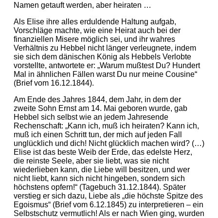
Namen getauft werden, aber heiraten …
Als Elise ihre alles erduldende Haltung aufgab,
Vorschläge machte, wie eine Heirat auch bei der
finanziellen Misere möglich sei, und ihr wahres
Verhältnis zu Hebbel nicht länger verleugnete, indem
sie sich dem dänischen König als Hebbels Verlobte
vorstellte, antwortete er: „Warum mußtest Du? Hundert
Mal in ähnlichen Fällen warst Du nur meine Cousine“
(Brief vom 16.12.1844).
Am Ende des Jahres 1844, dem Jahr, in dem der
zweite Sohn Ernst am 14. Mai geboren wurde, gab
Hebbel sich selbst wie an jedem Jahresende
Rechenschaft: „Kann ich, muß ich heiraten? Kann ich,
muß ich einen Schritt tun, der mich auf jeden Fall
unglücklich und dich! Nicht glücklich machen wird? (…)
Elise ist das beste Weib der Erde, das edelste Herz,
die reinste Seele, aber sie liebt, was sie nicht
wiederlieben kann, die Liebe will besitzen, und wer
nicht liebt, kann sich nicht hingeben, sondern sich
höchstens opfern!“ (Tagebuch 31.12.1844). Später
verstieg er sich dazu, Liebe als „die höchste Spitze des
Egoismus“ (Brief vom 6.12.1845) zu interpretieren – ein
Selbstschutz vermutlich! Als er nach Wien ging, wurden