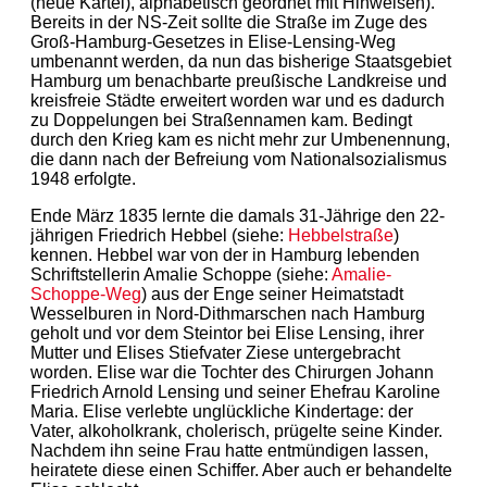
(neue Kartei), alphabetisch geordnet mit Hinweisen).
Bereits in der NS-Zeit sollte die Straße im Zuge des
Groß-Hamburg-Gesetzes in Elise-Lensing-Weg
umbenannt werden, da nun das bisherige Staatsgebiet
Hamburg um benachbarte preußische Landkreise und
kreisfreie Städte erweitert worden war und es dadurch
zu Doppelungen bei Straßennamen kam. Bedingt
durch den Krieg kam es nicht mehr zur Umbenennung,
die dann nach der Befreiung vom Nationalsozialismus
1948 erfolgte.
Ende März 1835 lernte die damals 31-Jährige den 22-
jährigen Friedrich Hebbel (siehe:
Hebbelstraße
)
kennen. Hebbel war von der in Hamburg lebenden
Schriftstellerin Amalie Schoppe (siehe:
Amalie-
Schoppe-Weg
) aus der Enge seiner Heimatstadt
Wesselburen in Nord-Dithmarschen nach Hamburg
geholt und vor dem Steintor bei Elise Lensing, ihrer
Mutter und Elises Stiefvater Ziese untergebracht
worden. Elise war die Tochter des Chirurgen Johann
Friedrich Arnold Lensing und seiner Ehefrau Karoline
Maria. Elise verlebte unglückliche Kindertage: der
Vater, alkoholkrank, cholerisch, prügelte seine Kinder.
Nachdem ihn seine Frau hatte entmündigen lassen,
heiratete diese einen Schiffer. Aber auch er behandelte