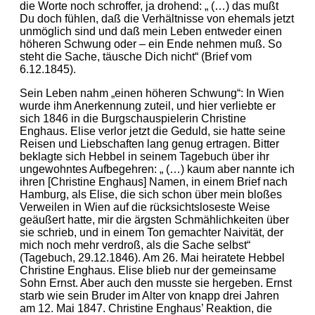
die Worte noch schroffer, ja drohend: „ (…) das mußt
Du doch fühlen, daß die Verhältnisse von ehemals jetzt
unmöglich sind und daß mein Leben entweder einen
höheren Schwung oder – ein Ende nehmen muß. So
steht die Sache, täusche Dich nicht“ (Brief vom
6.12.1845).
Sein Leben nahm „einen höheren Schwung“: In Wien
wurde ihm Anerkennung zuteil, und hier verliebte er
sich 1846 in die Burgschauspielerin Christine
Enghaus. Elise verlor jetzt die Geduld, sie hatte seine
Reisen und Liebschaften lang genug ertragen. Bitter
beklagte sich Hebbel in seinem Tagebuch über ihr
ungewohntes Aufbegehren: „ (…) kaum aber nannte ich
ihren [Christine Enghaus] Namen, in einem Brief nach
Hamburg, als Elise, die sich schon über mein bloßes
Verweilen in Wien auf die rücksichtsloseste Weise
geäußert hatte, mir die ärgsten Schmählichkeiten über
sie schrieb, und in einem Ton gemachter Naivität, der
mich noch mehr verdroß, als die Sache selbst“
(Tagebuch, 29.12.1846). Am 26. Mai heiratete Hebbel
Christine Enghaus. Elise blieb nur der gemeinsame
Sohn Ernst. Aber auch den musste sie hergeben. Ernst
starb wie sein Bruder im Alter von knapp drei Jahren
am 12. Mai 1847. Christine Enghaus’ Reaktion, die