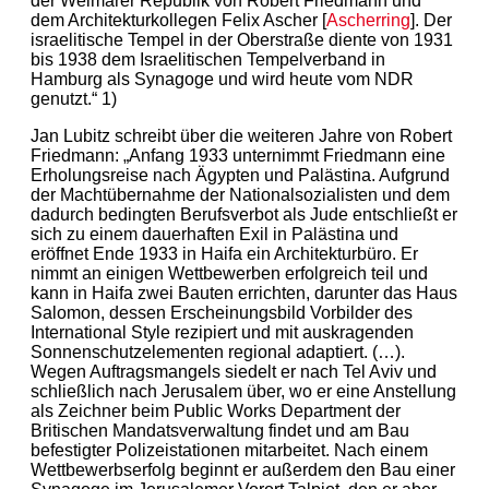
der Weimarer Republik von Robert Friedmann und
dem Architekturkollegen Felix Ascher [
Ascherring
]. Der
israelitische Tempel in der Oberstraße diente von 1931
bis 1938 dem Israelitischen Tempelverband in
Hamburg als Synagoge und wird heute vom NDR
genutzt.“ 1)
Jan Lubitz schreibt über die weiteren Jahre von Robert
Friedmann: „Anfang 1933 unternimmt Friedmann eine
Erholungsreise nach Ägypten und Palästina. Aufgrund
der Machtübernahme der Nationalsozialisten und dem
dadurch bedingten Berufsverbot als Jude entschließt er
sich zu einem dauerhaften Exil in Palästina und
eröffnet Ende 1933 in Haifa ein Architekturbüro. Er
nimmt an einigen Wettbewerben erfolgreich teil und
kann in Haifa zwei Bauten errichten, darunter das Haus
Salomon, dessen Erscheinungsbild Vorbilder des
International Style rezipiert und mit auskragenden
Sonnenschutzelementen regional adaptiert. (…).
Wegen Auftragsmangels siedelt er nach Tel Aviv und
schließlich nach Jerusalem über, wo er eine Anstellung
als Zeichner beim Public Works Department der
Britischen Mandatsverwaltung findet und am Bau
befestigter Polizeistationen mitarbeitet. Nach einem
Wettbewerbserfolg beginnt er außerdem den Bau einer