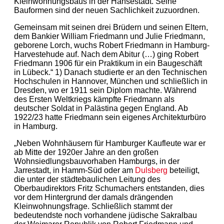
Kleinwohnungsbaus in der Hansestadt. Seine
Bauformen sind der neuen Sachlichkeit zuzuordnen.
Gemeinsam mit seinen drei Brüdern und seinen Eltern,
dem Bankier William Friedmann und Julie Friedmann,
geborene Lorch, wuchs Robert Friedmann in Hamburg-
Harvestehude auf. Nach dem Abitur (…) ging Robert
Friedmann 1906 für ein Praktikum in ein Baugeschäft
in Lübeck.“ 1) Danach studierte er an den Technischen
Hochschulen in Hannover, München und schließlich in
Dresden, wo er 1911 sein Diplom machte. Während
des Ersten Weltkriegs kämpfte Friedmann als
deutscher Soldat in Palästina gegen England. Ab
1922/23 hatte Friedmann sein eigenes Architekturbüro
in Hamburg.
„Neben Wohnhäusern für Hamburger Kaufleute war er
ab Mitte der 1920er Jahre an den großen
Wohnsiedlungsbauvorhaben Hamburgs, in der
Jarrestadt, in Hamm-Süd oder am
Dulsberg
beteiligt,
die unter der städtebaulichen Leitung des
Oberbaudirektors Fritz Schumachers entstanden, dies
vor dem Hintergrund der damals drängenden
Kleinwohnungsfrage. Schließlich stammt der
bedeutendste noch vorhandene jüdische Sakralbau