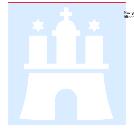
Navig
öffne