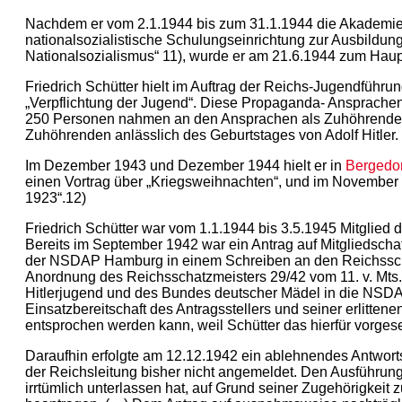
Nachdem er vom 2.1.1944 bis zum 31.1.1944 die Akademie f
nationalsozialistische Schulungseinrichtung zur Ausbildu
Nationalsozialismus“ 11), wurde er am 21.6.1944 zum Haupt
Friedrich Schütter hielt im Auftrag der Reichs-Jugendfüh
„Verpflichtung der Jugend“. Diese Propaganda- Ansprache
250 Personen nahmen an den Ansprachen als Zuhöhrende tei
Zuhöhrenden anlässlich des Geburtstages von Adolf Hitler.
Im Dezember 1943 und Dezember 1944 hielt er in
Bergedor
einen Vortrag über „Kriegsweihnachten“, und im November
1923“.12)
Friedrich Schütter war vom 1.1.1944 bis 3.5.1945 Mitglie
Bereits im September 1942 war ein Antrag auf Mitgliedscha
der NSDAP Hamburg in einem Schreiben an den Reichssch
Anordnung des Reichsschatzmeisters 29/42 vom 11. v. Mts.
Hitlerjugend und des Bundes deutscher Mädel in die NSDAP
Einsatzbereitschaft des Antragsstellers und seiner erlit
entsprochen werden kann, weil Schütter das hierfür vorgese
Daraufhin erfolgte am 12.12.1942 ein ablehnendes Antworts
der Reichsleitung bisher nicht angemeldet. Den Ausführu
irrtümlich unterlassen hat, auf Grund seiner Zugehörigkei