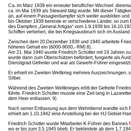
Ca. im März 1939 ein erneuter beruflicher Wechsel: diesma
ca. im Mai 1939 als Steward tätig wurde. Mit dieser Tätigk
an, auf einem Passagierdampfer sich weiter ausbilden und 
bis Oktober 1939 bereiste er verschiedene Länder, so zum 
des Dampfers „General Artigas“ vom 1.9.1939 bis 16.10.19
Schiffen verliehen, die bei Kriegsausbruch sich im Ausland
Zwischen dem 20.Dezember 1939 und 1940 arbeitete Friedric
höheres Gehalt ein (6000-9000,- RM) 8).
Am 21. Mai 1940 wurde Friedrich Schütter mit 19 Jahren zu
wurde dann zum Oberschützen befördert, fungierte als Ausbil
Dienstgrad Gefreiter und war als Gewehr-Führer eingesetzt
Er erhielt im Zweiten Weltkrieg mehrere Auszeichnungen, so 
Silber.
Während des Zweiten Weltkrieges erlitt der Gefreite Frie
führte. Friedrich Schütter musste eine Zeit lang in Lazare
dem Heer entlassen. 9)
Nach seiner Entlassung aus dem Wehrdienst wandte sich Fri
erhielt am 1.10.1942 eine Anstellung bei der HJ Gebiet H
Friedrich Schütter wurde Mitarbeiter K-Führer des Bannes
wo er bis zum 3.5.1945 blieb. Er bekleidete ab dem 1.7.1