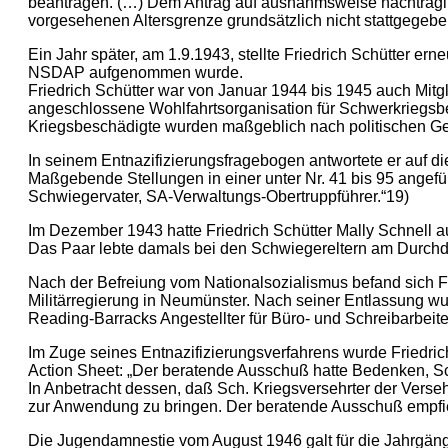
beantragen. (…) Dem Antrag auf ausnahmsweise nachträgli
vorgesehenen Altersgrenze grundsätzlich nicht stattgegeb
Ein Jahr später, am 1.9.1943, stellte Friedrich Schütter er
NSDAP aufgenommen wurde.
Friedrich Schütter war von Januar 1944 bis 1945 auch Mit
angeschlossene Wohlfahrtsorganisation für Schwerkriegsbes
Kriegsbeschädigte wurden maßgeblich nach politischen Ge
In seinem Entnazifizierungsfragebogen antwortete er auf d
Maßgebende Stellungen in einer unter Nr. 41 bis 95 angefüh
Schwiegervater, SA-Verwaltungs-Obertruppführer.“19)
Im Dezember 1943 hatte Friedrich Schütter Mally Schnell 
Das Paar lebte damals bei den Schwiegereltern am Durchd
Nach der Befreiung vom Nationalsozialismus befand sich Fri
Militärregierung in Neumünster. Nach seiner Entlassung 
Reading-Barracks Angestellter für Büro- und Schreibarbeite
Im Zuge seines Entnazifizierungsverfahrens wurde Friedrich
Action Sheet: „Der beratende Ausschuß hatte Bedenken, Sch
In Anbetracht dessen, daß Sch. Kriegsversehrter der Verse
zur Anwendung zu bringen. Der beratende Ausschuß empfieh
Die Jugendamnestie vom August 1946 galt für die Jahrgäng