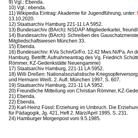
9) Vgl.: Ebenda.
10) Vgl.: ebenda.
11) Wikipedia Eintrag: Akademie für Jugendführung, unter:
13.10.2020.
12) Staatsarchiv Hamburg 221-11 LA 5952.
13) Bundesarchiv (BArch): NSDAP-Mitgliederkartei, freun
14) Bundesarchiv (BArch): Schreiben des Gauschatzmeis
Mitgliedschaftswesen München 33.
15) Ebenda.
16) Bundesarchiv: KVa Schn/Gr/Fo. 12.42 Mws.Ni/Pa. A
Hamburg. Betrifft: Aufnahmeantrag des Vg. Friedrich Schütt
Römmer, KZ-Gedenkstätte Neuengamme)
17) Staatsarchiv Hamburg, 221-11 LA 5952.
18) Willi Dreßen: Nationalsozialistische Kriegsopferverso
und Hermann Weiß. 2. Aufl. München 1997, S. 607.
19) Staatsarchiv Hamburg, 221-11 LA 5952.
20) Freundliche Mitteilung von Christian Römmer, KZ-Ge
21) Ebenda.
22) Ebenda.
23) Karl-Heinz Füssl: Erziehung im Umbruch. Die Erziehung
für Pädagogik, Jg. 421, Heft 2. März/April 1995, S. 231.
24) Hamburger Morgenpost vom 9.5.1985.