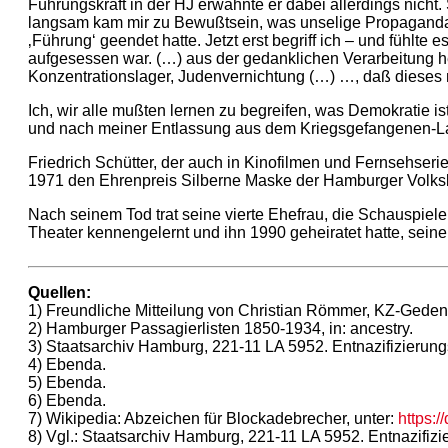
Führungskraft in der HJ erwähnte er dabei allerdings nicht
langsam kam mir zu Bewußtsein, was unselige Propaganda und 
‚Führung‘ geendet hatte. Jetzt erst begriff ich – und fühlte
aufgesessen war. (…) aus der gedanklichen Verarbeitung hera
Konzentrationslager, Judenvernichtung (…) …, daß dieses n
Ich, wir alle mußten lernen zu begreifen, was Demokratie ist
und nach meiner Entlassung aus dem Kriegsgefangenen-Laza
Friedrich Schütter, der auch in Kinofilmen und Fernsehserie
1971 den Ehrenpreis Silberne Maske der Hamburger Volks
Nach seinem Tod trat seine vierte Ehefrau, die Schauspiele
Theater kennengelernt und ihn 1990 geheiratet hatte, seine
Quellen:
1) Freundliche Mitteilung von Christian Römmer, KZ-Ged
2) Hamburger Passagierlisten 1850-1934, in: ancestry.
3) Staatsarchiv Hamburg, 221-11 LA 5952. Entnazifizierun
4) Ebenda.
5) Ebenda.
6) Ebenda.
7) Wikipedia: Abzeichen für Blockadebrecher, unter:
https:
8) Vgl.: Staatsarchiv Hamburg, 221-11 LA 5952. Entnazifiz