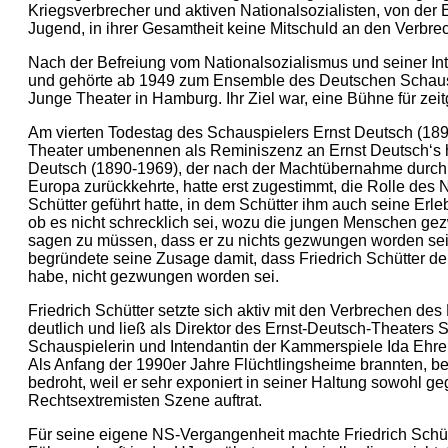
Kriegsverbrecher und aktiven Nationalsozialisten, von der
Jugend, in ihrer Gesamtheit keine Mitschuld an den Verbrec
Nach der Befreiung vom Nationalsozialismus und seiner Int
und gehörte ab 1949 zum Ensemble des Deutschen Schaus
Junge Theater in Hamburg. Ihr Ziel war, eine Bühne für z
Am vierten Todestag des Schauspielers Ernst Deutsch (1890
Theater umbenennen als Reminiszenz an Ernst Deutsch‘s h
Deutsch (1890-1969), der nach der Machtübernahme durch 
Europa zurückkehrte, hatte erst zugestimmt, die Rolle des
Schütter geführt hatte, in dem Schütter ihm auch seine Erleb
ob es nicht schrecklich sei, wozu die jungen Menschen gezw
sagen zu müssen, dass er zu nichts gezwungen worden sei
begründete seine Zusage damit, dass Friedrich Schütter de
habe, nicht gezwungen worden sei.
Friedrich Schütter setzte sich aktiv mit den Verbrechen de
deutlich und ließ als Direktor des Ernst-Deutsch-Theaters 
Schauspielerin und Intendantin der Kammerspiele Ida Ehre a
Als Anfang der 1990er Jahre Flüchtlingsheime brannten, b
bedroht, weil er sehr exponiert in seiner Haltung sowohl
Rechtsextremisten Szene auftrat.
Für seine eigene NS-Vergangenheit machte Friedrich Schütte