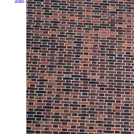
Start
»
Erweiterte Suche
» Fritz-Neubers-Weg