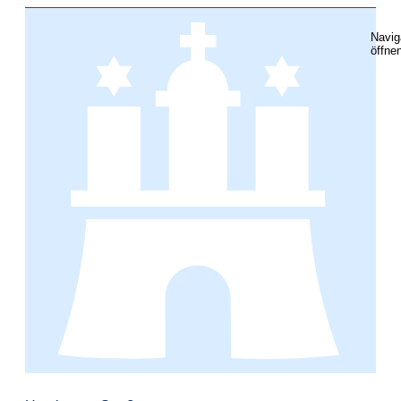
Navig
öffne