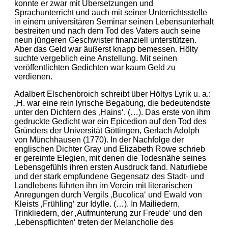
konnte er zwar mit Übersetzungen und
Sprachunterricht und auch mit seiner Unterrichtsstelle
in einem universitären Seminar seinen Lebensunterhalt
bestreiten und nach dem Tod des Vaters auch seine
neun jüngeren Geschwister finanziell unterstützen.
Aber das Geld war äußerst knapp bemessen. Hölty
suchte vergeblich eine Anstellung. Mit seinen
veröffentlichten Gedichten war kaum Geld zu
verdienen.
Adalbert Elschenbroich schreibt über Höltys Lyrik u. a.:
„H. war eine rein lyrische Begabung, die bedeutendste
unter den Dichtern des ‚Hains‘. (…). Das erste von ihm
gedruckte Gedicht war ein Epicedion auf den Tod des
Gründers der Universität Göttingen, Gerlach Adolph
von Münchhausen (1770). In der Nachfolge der
englischen Dichter Gray und Elizabeth Rowe schrieb
er gereimte Elegien, mit denen die Todesnähe seines
Lebensgefühls ihren ersten Ausdruck fand. Naturliebe
und der stark empfundene Gegensatz des Stadt- und
Landlebens führten ihn im Verein mit literarischen
Anregungen durch Vergils ‚Bucolica‘ und Ewald von
Kleists ‚Frühling‘ zur Idylle. (…). In Mailiedern,
Trinkliedern, der ‚Aufmunterung zur Freude‘ und den
‚Lebenspflichten‘ treten der Melancholie des