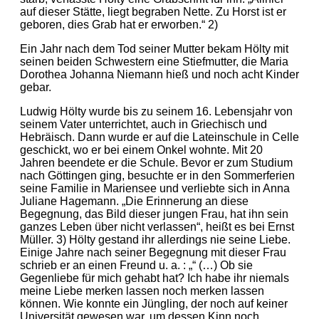
auf dieser Stätte, liegt begraben Nette. Zu Horst ist er
geboren, dies Grab hat er erworben.“ 2)
Ein Jahr nach dem Tod seiner Mutter bekam Hölty mit
seinen beiden Schwestern eine Stiefmutter, die Maria
Dorothea Johanna Niemann hieß und noch acht Kinder
gebar.
Ludwig Hölty wurde bis zu seinem 16. Lebensjahr von
seinem Vater unterrichtet, auch in Griechisch und
Hebräisch. Dann wurde er auf die Lateinschule in Celle
geschickt, wo er bei einem Onkel wohnte. Mit 20
Jahren beendete er die Schule. Bevor er zum Studium
nach Göttingen ging, besuchte er in den Sommerferien
seine Familie in Mariensee und verliebte sich in Anna
Juliane Hagemann. „Die Erinnerung an diese
Begegnung, das Bild dieser jungen Frau, hat ihn sein
ganzes Leben über nicht verlassen“, heißt es bei Ernst
Müller. 3) Hölty gestand ihr allerdings nie seine Liebe.
Einige Jahre nach seiner Begegnung mit dieser Frau
schrieb er an einen Freund u. a. : „“ (…) Ob sie
Gegenliebe für mich gehabt hat? Ich habe ihr niemals
meine Liebe merken lassen noch merken lassen
können. Wie konnte ein Jüngling, der noch auf keiner
Universität gewesen war, um dessen Kinn noch