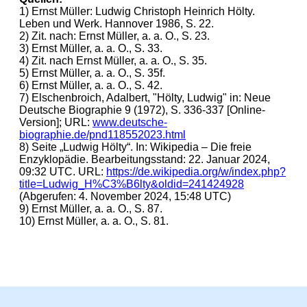
1) Ernst Müller: Ludwig Christoph Heinrich Hölty.
Leben und Werk. Hannover 1986, S. 22.
2) Zit. nach: Ernst Müller, a. a. O., S. 23.
3) Ernst Müller, a. a. O., S. 33.
4) Zit. nach Ernst Müller, a. a. O., S. 35.
5) Ernst Müller, a. a. O., S. 35f.
6) Ernst Müller, a. a. O., S. 42.
7) Elschenbroich, Adalbert, "Hölty, Ludwig" in: Neue
Deutsche Biographie 9 (1972), S. 336-337 [Online-
Version]; URL:
www.deutsche-
biographie.de/pnd118552023.html
8) Seite „Ludwig Hölty“. In: Wikipedia – Die freie
Enzyklopädie. Bearbeitungsstand: 22. Januar 2024,
09:32 UTC. URL:
https://de.wikipedia.org/w/index.php?
title=Ludwig_H%C3%B6lty&oldid=241424928
(Abgerufen: 4. November 2024, 15:48 UTC)
9) Ernst Müller, a. a. O., S. 87.
10) Ernst Müller, a. a. O., S. 81.