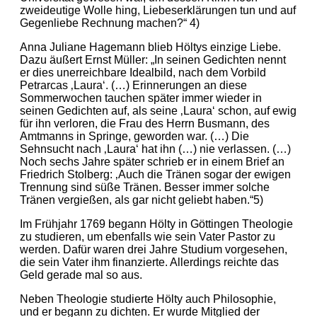
zweideutige Wolle hing, Liebeserklärungen tun und auf
Gegenliebe Rechnung machen?“ 4)
Anna Juliane Hagemann blieb Höltys einzige Liebe.
Dazu äußert Ernst Müller: „In seinen Gedichten nennt
er dies unerreichbare Idealbild, nach dem Vorbild
Petrarcas ‚Laura‘. (…) Erinnerungen an diese
Sommerwochen tauchen später immer wieder in
seinen Gedichten auf, als seine ‚Laura‘ schon, auf ewig
für ihn verloren, die Frau des Herrn Busmann, des
Amtmanns in Springe, geworden war. (…) Die
Sehnsucht nach ‚Laura‘ hat ihn (…) nie verlassen. (…)
Noch sechs Jahre später schrieb er in einem Brief an
Friedrich Stolberg: ‚Auch die Tränen sogar der ewigen
Trennung sind süße Tränen. Besser immer solche
Tränen vergießen, als gar nicht geliebt haben.“5)
Im Frühjahr 1769 begann Hölty in Göttingen Theologie
zu studieren, um ebenfalls wie sein Vater Pastor zu
werden. Dafür waren drei Jahre Studium vorgesehen,
die sein Vater ihm finanzierte. Allerdings reichte das
Geld gerade mal so aus.
Neben Theologie studierte Hölty auch Philosophie,
und er begann zu dichten. Er wurde Mitglied der