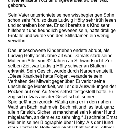
unverheiratete Töchter umgewandelt worden war,
geboren.
Sein Vater unterrichtete seinen wissbegierigen Sohn
schon sehr früh, so dass Ludwig Hölty sehr früh lesen
und schreiben konnte. Er soll bereits als Kind sehr
hilfsbereit und freundlich gewesen sein, hatte drollige
Einfälle und wurde von den Stiftsdamen ein wenig
verwöhnt.
Das unbeschwerte Kinderleben endete abrupt, als
Ludwig Hölty acht Jahre alt war. Damals starb seine
Mutter im Alter von 32 Jahren an Schwindsucht. Zur
selben Zeit war Ludwig Hölty schwer an Blattern
erkrankt. Sein Gesicht wurde durch Narben entstellt.
„Diese Krankheit hatte Folgen, veränderte sein
Verhalten der Mitwelt gegenüber. Er verlor seine
unschuldige Munterkeit, weil er die Auswirkungen der
Pocken auf sein Äußeres selbst festgestellt hatte. Er
zog sich etwas aus der Gesellschaft seiner
Spielgefährten zurück. Häufig ging er in den nahen
Wald am Bach, nahm ein Buch mit und las laut, ganz
allein für sich. Sicher ist manchmal sein kleiner Hund
mitgelaufen, an dem er so sehr hing,“ 1) schreibt Ernst
Müller in seiner Biographie über Hölty. Als der Hund
starb, verfasste Hölty eine Grabschrift für ihn: „Allhier