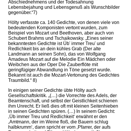
Abschiednehmens und der Todesahnung
Lebensbejahung und Lebensgenuß als Wunschbilder
gegenüber.“7)
Hölty verfasste ca. 140 Gedichte, von denen viele von
bedeutenden Komponisten vertont wurden, zum
Beispiel von Mozart und Beethoven, aber auch von
Schubert Brahms und Tschaikowsky. „Eines seiner
bekanntesten Gedichte ist Üb' immer Treu' und
Redlichkeit bis an dein kühles Grab (Der alte
Landmann an seinen Sohn), das von Wolfgang
Amadeus Mozart auf die Melodie Ein Mädchen oder
Weibchen aus der Oper Die Zauberflöte mit
geringfügiger Abwandlung in Töne gesetzt wurde.
Bekannt ist auch die Mozart-Vertonung des Gedichtes
Traumbild.“ 8)
In einigen seiner Gedichte übte Hölty auch
Gesellschaftskritik. „(…) die Vorrechte des Adels, der
Beamtenschaft, und selbst der Geistlichkeit schienen
ihm Unrecht. Er ließ dies oft mit kleinen Seitenhieben
in seinen Gedichten spüren. (…) In seinem Gedicht:
‚Üb immer Treu und Redlichkeit‘ erwähnt er den
‚Amtmann, der im Weine floß, die Bauern schlug
halbkrumm‘, dann spricht er vom ‚Pfarrer, der aufs