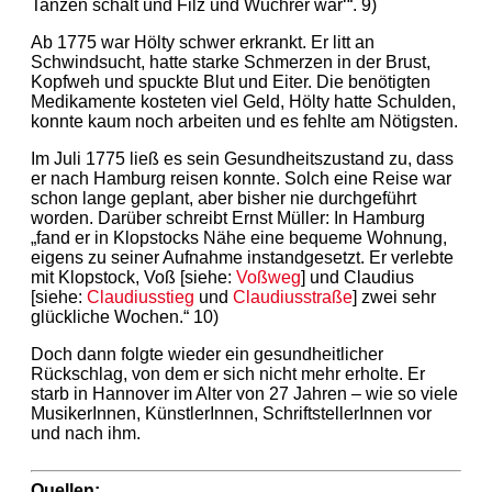
Tanzen schalt und Filz und Wuchrer war‘“. 9)
Ab 1775 war Hölty schwer erkrankt. Er litt an
Schwindsucht, hatte starke Schmerzen in der Brust,
Kopfweh und spuckte Blut und Eiter. Die benötigten
Medikamente kosteten viel Geld, Hölty hatte Schulden,
konnte kaum noch arbeiten und es fehlte am Nötigsten.
Im Juli 1775 ließ es sein Gesundheitszustand zu, dass
er nach Hamburg reisen konnte. Solch eine Reise war
schon lange geplant, aber bisher nie durchgeführt
worden. Darüber schreibt Ernst Müller: In Hamburg
„fand er in Klopstocks Nähe eine bequeme Wohnung,
eigens zu seiner Aufnahme instandgesetzt. Er verlebte
mit Klopstock, Voß [siehe:
Voßweg
] und Claudius
[siehe:
Claudiusstieg
und
Claudiusstraße
] zwei sehr
glückliche Wochen.“ 10)
Doch dann folgte wieder ein gesundheitlicher
Rückschlag, von dem er sich nicht mehr erholte. Er
starb in Hannover im Alter von 27 Jahren – wie so viele
MusikerInnen, KünstlerInnen, SchriftstellerInnen vor
und nach ihm.
Quellen: