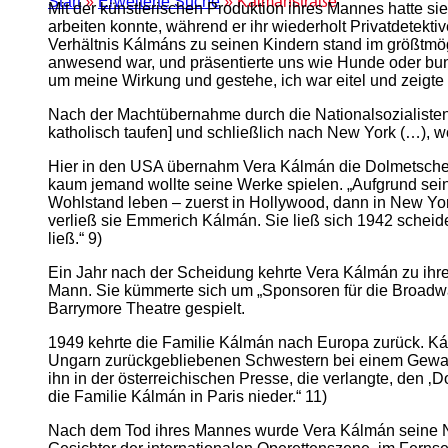
Start
»
Erweiterte Suche
» Kálmánstraße
Mit der künstlerischen Produktion ihres Mannes hatte si
arbeiten konnte, während er ihr wiederholt Privatdetekt
Verhältnis Kálmáns zu seinen Kindern stand im größtmö
anwesend war, und präsentierte uns wie Hunde oder bunte
um meine Wirkung und gestehe, ich war eitel und zeigte e
Nach der Machtübernahme durch die Nationalsozialisten i
katholisch taufen] und schließlich nach New York (…), 
Hier in den USA übernahm Vera Kálmán die Dolmetscherin
kaum jemand wollte seine Werke spielen. „Aufgrund sei
Wohlstand leben – zuerst in Hollywood, dann in New Y
verließ sie Emmerich Kálmán. Sie ließ sich 1942 scheide
ließ.“ 9)
Ein Jahr nach der Scheidung kehrte Vera Kálmán zu ihr
Mann. Sie kümmerte sich um „Sponsoren für die Broadwa
Barrymore Theatre gespielt.
1949 kehrte die Familie Kálmán nach Europa zurück. Ká
Ungarn zurückgebliebenen Schwestern bei einem Gewal
ihn in der österreichischen Presse, die verlangte, den ‚
die Familie Kálmán in Paris nieder.“ 11)
Nach dem Tod ihres Mannes wurde Vera Kálmán seine Na