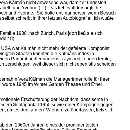
 Vera Kálmán nicht anwesend war, damit er ungestört
sabeth und Yvonne (…). Das liebevoll-fürsorgliche
eth und Yvonne. ‚Sie holte uns nur hervor, wenn Besuch
bst schreibt in ihrer letzten Autobiografie: ‚Ich wußte
ilie 1938 „nach Zürich, Paris [dort ließ sie sich
de.“ 8)
n USA war Kálmán nicht mehr der gefeierte Komponist,
inigten Staaten konnten die Kálmáns indes in
k einen Parfümhändler namens Raymond kennen lernte,
h zerschlugen, weil dieser sich nicht ebenfalls scheiden
bernahm Vera Kálmán die Managerinnenrolle für ihren
“ wurde 1945 im Winter Garden Theatre und Ethel
otionale Erschütterung der Nachricht, dass seine in
einem Schlaganfall 1950 sowie einer Kampagne gegen
eren, um es den ‚armen‘ Wienern zu überlassen, ließ sich
ab den 1960er Jahren eines der prominentesten