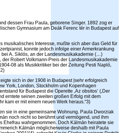
und dessen Frau Paula, geborene Singer. 1892 zog er
lischen Gymnasium am Deák Ferenc tér in Budapest auf
 musikalisches Interesse, mußte sich aber das Geld für
zertpianist, konnte jedoch infolge einer Armerkrankung
ien bei A. Siklós, an der Landesmusikakademie (…)
en, der Robert Volkmann-Preis der Landesmusikakademie
904-08 als Musikkritiker bei der Zeitung Pesti Napló,
 2)
gte sich in der 1908 in Budapest |sehr erfolgreich
, New York, London, Stockholm und Kopenhagen
ntstand für Budapest die Operette ‚Az obsitos‘ (‚Der
und erntete seinen zweiten großen Erfolg mit dem
Jahr kam er mit einem neuen Werk heraus.“3)
zogen sie in eine gemeinsame Wohnung. Paula Dworziak
álmán noch nicht so berühmt und vermögend, und ihm
máns Ehefrau wahrgenommen. Doch Kálmán heiratete sie
e Emmerich Kálmán möglicherweise deshalb mit Paula