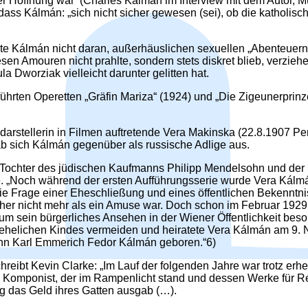
 Hoffnung war‘ (Charles Kálmán im Interview mit dem Autor, Mü
ss Kálmán: „sich nicht sicher gewesen (sei), ob die katholisc
te Kálmán nicht daran, außerhäuslichen sexuellen „Abenteuern
sen Amouren nicht prahlte, sondern stets diskret blieb, verzie
la Dworziak vielleicht darunter gelitten hat.
hrten Operetten „Gräfin Mariza“ (1924) und „Die Zigeunerprinz
darstellerin in Filmen auftretende Vera Makinska (22.8.1907 P
b sich Kálmán gegenüber als russische Adlige aus.
Tochter des jüdischen Kaufmanns Philipp Mendelsohn und der
lle. „Noch während der ersten Aufführungsserie wurde Vera Ká
e Frage einer Eheschließung und eines öffentlichen Bekenntnis
icher nicht mehr als ein Amuse war. Doch schon im Februar 1
um sein bürgerliches Ansehen in der Wiener Öffentlichkeit bes
unehelichen Kindes vermeiden und heiratete Vera Kálmán am 9
hn Karl Emmerich Fedor Kálmán geboren.“6)
reibt Kevin Clarke: „Im Lauf der folgenden Jahre war trotz er
e Komponist, der im Rampenlicht stand und dessen Werke für Re
tig das Geld ihres Gatten ausgab (…).