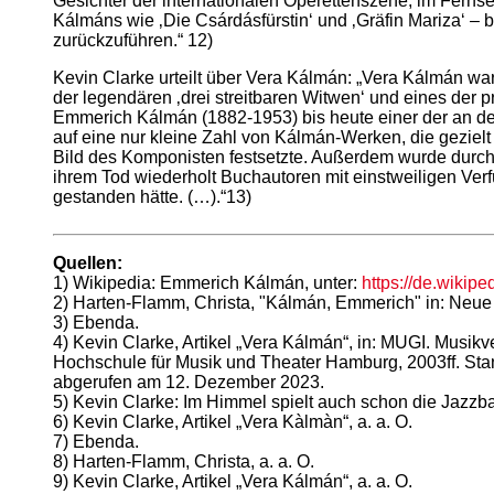
Gesichter der internationalen Operettenszene, im Fernse
Kálmáns wie ‚Die Csárdásfürstin‘ und ‚Gräfin Mariza‘ – b
zurückzuführen.“ 12)
Kevin Clarke urteilt über Vera Kálmán: „Vera Kálmán w
der legendären ‚drei streitbaren Witwen‘ und eines der 
Emmerich Kálmán (1882-1953) bis heute einer der an de
auf eine nur kleine Zahl von Kálmán-Werken, die gezie
Bild des Komponisten festsetzte. Außerdem wurde durch
ihrem Tod wiederholt Buchautoren mit einstweiligen Ver
gestanden hätte. (…).“13)
Quellen:
1) Wikipedia: Emmerich Kálmán, unter:
https://de.wik
2) Harten-Flamm, Christa, "Kálmán, Emmerich" in: Neue 
3) Ebenda.
4) Kevin Clarke, Artikel „Vera Kálmán“, in: MUGI. Musi
Hochschule für Musik und Theater Hamburg, 2003ff. Sta
abgerufen am 12. Dezember 2023.
5) Kevin Clarke: Im Himmel spielt auch schon die Jazz
6) Kevin Clarke, Artikel „Vera Kàlmàn“, a. a. O.
7) Ebenda.
8) Harten-Flamm, Christa, a. a. O.
9) Kevin Clarke, Artikel „Vera Kálmán“, a. a. O.