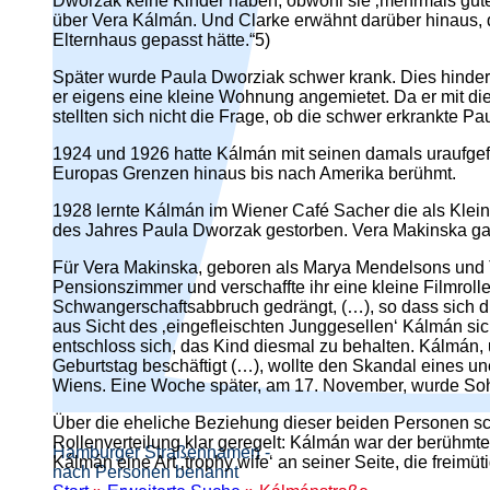
Dworzak keine Kinder haben, obwohl sie ‚mehrmals guter
über Vera Kálmán. Und Clarke erwähnt darüber hinaus, da
Elternhaus gepasst hätte.“5)
Später wurde Paula Dworziak schwer krank. Dies hinder
er eigens eine kleine Wohnung angemietet. Da er mit die
stellten sich nicht die Frage, ob die schwer erkrankte Pau
1924 und 1926 hatte Kálmán mit seinen damals uraufgefü
Europas Grenzen hinaus bis nach Amerika berühmt.
1928 lernte Kálmán im Wiener Café Sacher die als Klein
des Jahres Paula Dworzak gestorben. Vera Makinska ga
Für Vera Makinska, geboren als Marya Mendelsons und 
Pensionszimmer und verschaffte ihr eine kleine Filmro
Schwangerschaftsabbruch gedrängt, (…), so dass sich di
aus Sicht des ‚eingefleischten Junggesellen‘ Kálmán s
entschloss sich, das Kind diesmal zu behalten. Kálmán, 
Geburtstag beschäftigt (…), wollte den Skandal eines 
Wiens. Eine Woche später, am 17. November, wurde So
Über die eheliche Beziehung dieser beiden Personen sch
Rollenverteilung klar geregelt: Kálmán war der berühmt
Hamburger Straßennamen -
Kálmán eine Art ‚trophy wife‘ an seiner Seite, die freimü
nach Personen benannt