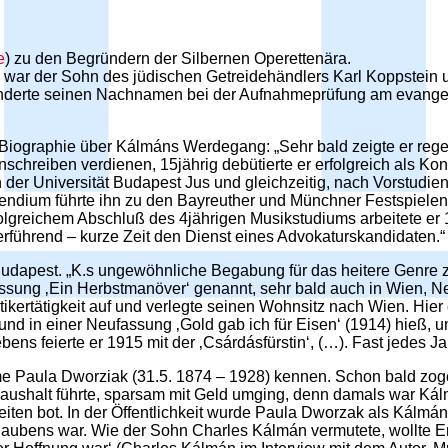
e
) zu den Begründern der Silbernen Operettenära.
 war der Sohn des jüdischen Getreidehändlers Karl Koppstein 
 änderte seinen Nachnamen bei der Aufnahmeprüfung am evange
iographie über Kálmáns Werdegang: „Sehr bald zeigte er reges
hreiben verdienen, 15jährig debütierte er erfolgreich als Kon
 an der Universität Budapest Jus und gleichzeitig, nach Vorstud
pendium führte ihn zu den Bayreuther und Münchner Festspiel
olgreichem Abschluß des 4jährigen Musikstudiums arbeitete er 1
erführend – kurze Zeit den Dienst eines Advokaturskandidaten.“
udapest. „K.s ungewöhnliche Begabung für das heitere Genre zei
r Fassung ‚Ein Herbstmanöver‘ genannt, sehr bald auch in Wien
kertätigkeit auf und verlegte seinen Wohnsitz nach Wien. Hier e
 und in einer Neufassung ‚Gold gab ich für Eisen‘ (1914) hieß, 
ens feierte er 1915 mit der ‚Csárdásfürstin‘, (…). Fast jedes 
ardame Paula Dworziak (31.5. 1874 – 1928) kennen. Schon bald 
 Haushalt führte, sparsam mit Geld umging, denn damals war K
beiten bot. In der Öffentlichkeit wurde Paula Dworzak als Kál
n Glaubens war. Wie der Sohn Charles Kálmán vermutete, wollt