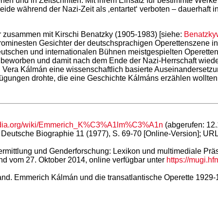
hen und in Zeitschriften. Mit ihrem Einsatz für bestimmte Werk
eide während der Nazi-Zeit als ‚entartet‘ verboten – dauerhaft 
ar zusammen mit Kirschi Benatzky (1905-1983) [siehe:
Benatzky
prominesten Gesichter der deutschsprachigen Operettenszene in d
utschen und internationalen Bühnen meistgespielten Operettenk
lt beworben und damit nach dem Ende der Nazi-Herrschaft wiede
 Vera Kálmán eine wissenschaftlich basierte Auseinandersetzu
fügungen drohte, die eine Geschichte Kálmáns erzählen wollte
ipedia.org/wiki/Emmerich_K%C3%A1lm%C3%A1n
(abgerufen: 12.
Deutsche Biographie 11 (1977), S. 69-70 [Online-Version]; UR
kvermittlung und Genderforschung: Lexikon und multimediale Prä
nd vom 27. Oktober 2014, online verfügbar unter
https://mugi.
band. Emmerich Kálmán und die transatlantische Operette 1929