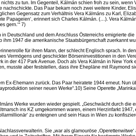
e nichts zu tun. Im Gegenteil, Kálmán schien froh zu sein, wenn
ive nachschickte. Das Paar bekam noch zwei weitere Kinder, Eli
glichen Gegensatz zum Verhältnis Vera Kálmáns zu Karl, Elizab
 Papageien‘, erinnert sich Charles Kálmán. (…). Vera Kálmán sel
s gern.‘“ 7)
n Deutschland und dem Anschluss Österreichs emigrierte die Fam
wo ihm 1947 die amerikanische Staatsbürgerschaft zuerkannt wur
nenrolle für ihren Mann, der schlecht Englisch sprach. In de
nes Vermögens und geschickter Börseninvestitionen in den Vere
ork in der 417 Park Avenue. Doch als Vera Kálmán in New Yor
n, musste aber feststellen, dass ihre Ehepläne mit Raymond sic
em Ex-Ehemann zurück. Das Paar heiratete 1944 erneut. Nun ü
yproduktion seiner neuen Werke“.10) Seine Operette „Marinka
lmáns Werke wurden wieder gespielt. „Geschwächt durch die em
tmarsch ins KZ umgekommen waren, einem Herzinfarkt 1947, 
Dollarmillionär‘ zu enteignen und sein Haus in Wien zu konfiszi
chlassverwalterin. Sie „war als glamouröse ‚Operettenwitwe‘ 