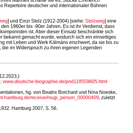
e ihres Mannes schaffte sie es, Stücke Emmerich
ins Repertoire deutscher und internationaler Bühnen
weg
] und Einzi Stolz (1912-2004) [siehe:
Stolzweg
] eine
en 1960er bis -90er Jahren. Es ist ihr Verdienst, dass
omponisten ist. Aber dieser Einsatz beschränkte sich
r bekannt gemacht wurde, wodurch sich ein einseitiges
ng mit Leben und Werk Kálmáns erschwert, da sie bis zu
n, die im Widerspruch zu ihren eigenen Legenden
12.2023.)
L:
www.deutsche-biographie.de/pnd118559605.html
sentationen, hg. von Beatrix Borchard und Nina Noeske,
hfmt-hamburg.de/receive/mugi_person_00000409
, zuletzt
-1932. Hamburg 2007, S. 56.