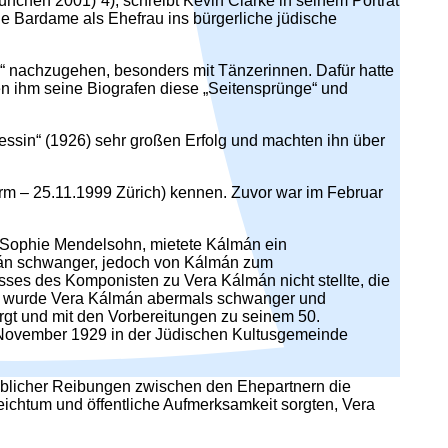
nchen 2001)“4), schreibt Kevin Clarke in seinem Porträt
he Bardame als Ehefrau ins bürgerliche jüdische
“ nachzugehen, besonders mit Tänzerinnen. Dafür hatte
hen ihm seine Biografen diese „Seitensprünge“ und
essin“ (1926) sehr großen Erfolg und machten ihn über
erm – 25.11.1999 Zürich) kennen. Zuvor war im Februar
 Sophie Mendelsohn, mietete Kálmán ein
lmán schwanger, jedoch von Kálmán zum
ses des Komponisten zu Vera Kálmán nicht stellte, die
929 wurde Vera Kálmán abermals schwanger und
orgt und mit den Vorbereitungen zu seinem 50.
. November 1929 in der Jüdischen Kultusgemeinde
heblicher Reibungen zwischen den Ehepartnern die
ichtum und öffentliche Aufmerksamkeit sorgten, Vera