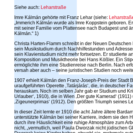
Siehe auch:
Leharstraße
Imre Kálmán gehörte mit Franz Lehar (siehe:
Leharstraß
„Immerich Kálmán wurde als Imre Koppstein geboren. Er
mit seiner Familie vom Plattensee nach Budapest und
Kálmán.“ 1)
Christa Harten-Flamm schreibt in der Neuen Deutschen B
sein Musikstudium durch Nachhilfestunden und Adressensc
sein Klavierstudium nicht mehr fortsetzen. Er studierte
Komposition und Musiktheorie bei Hans Kößler. Ein Sti
ermöglichte ihm eine Studienreise nach Berlin. Nach erf
versah aber auch – seine juristischen Studien noch weit
1907 erhielt Kálmán den Franz-Joseph-Preis der Stadt B
uraufgeführten Operette ‚Tatárjárás‘, die, in deutsche
herauskam. Noch im selben Jahr gab er Studium und Kriti
Urlauber‘, 1910), die in Wien ‚Der gute Kamerad‘ (1911)
‚Zigeunerprimas‘ (1912). Den größten Triumph seines Leb
In dieser Zeit lernte er 1910 die acht Jahre ältere B
unterstützte Kálmán bei seiner Karriere, indem sie den
durch ihre Häuslichkeit eine ruhige Atmosphäre zum Ar
nicht, „vermutlich, weil Paula Dworzak nicht jüdische