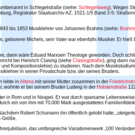
mbenannt in Schlegelstraße (siehe:
Schlegelsweg
). Wegen S
urg, Registratur Staatsarchiv AZ. 1521-1/5 Band 3-5: Straßenn
843 bis 1853 Musiklehrer von Johannes Brahms (siehe:
Brahms
geborene Michels, sein Vater war ebenfalls Musiker. Er hieß 
, dann wäre Eduard Marxsen Theologe geworden. Doch schließ
rricht bei Heinrich Clasing (siehe
Clasingstraße
), ging dann n
ier und Kompositionslehre) zu studieren. Nach dem Musikstudi
iklehrer in seiner Privatschule bzw. der seines Bruders.
 lebte in
Altona
mit seiner Mutter zusammen in der
Friedrichst
, wohnte er bei seinem Bruder Ludwig in der
Holstenstraße
122
ter in Rom und in Neapel. Er war durch sparsame Lebensweise,
h ein von ihm mit 70.000 Mark ausgestattetes Familienfideikom
) Nachdem Robert Schumann ihn öffentlich gelobt hatte, „steiger
n Größe.
hrerjubiläum, das umfangreiche Variationenwerk ‚100 Veränderu