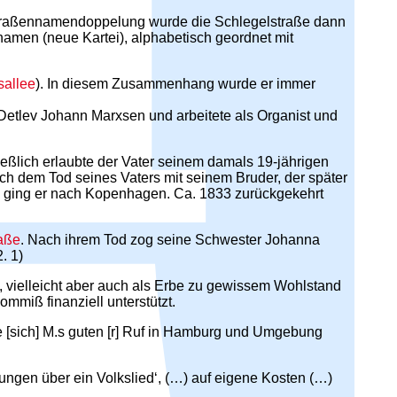
traßennamendoppelung wurde die Schlegelstraße dann
amen (neue Kartei), alphabetisch geordnet mit
allee
). In diesem Zusammenhang wurde er immer
Detlev Johann Marxsen und arbeitete als Organist und
lich erlaubte der Vater seinem damals 19-jährigen
ach dem Tod seines Vaters mit seinem Bruder, der später
um ging er nach Kopenhagen. Ca. 1833 zurückgekehrt
raße
. Nach ihrem Tod zog seine Schwester Johanna
. 1)
 vielleicht aber auch als Erbe zu gewissem Wohlstand
miß finanziell unterstützt.
te [sich] M.s guten [r] Ruf in Hamburg und Umgebung
ngen über ein Volkslied‘, (…) auf eigene Kosten (…)