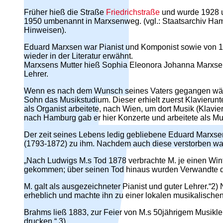
Früher hieß die Straße
Friedrichstraße
und wurde 1928 u
1950 umbenannt in Marxsenweg. (vgl.: Staatsarchiv Hamb
Hinweisen).
Eduard Marxsen war Pianist und Komponist sowie von 1
wieder in der Literatur erwähnt.
Marxsens Mutter hieß Sophia Eleonora Johanna Marxsen, 
Lehrer.
Wenn es nach dem Wunsch seines Vaters gegangen wäre
Sohn das Musikstudium. Dieser erhielt zuerst Klavierunte
als Organist arbeitete, nach Wien, um dort Musik (Klav
nach Hamburg gab er hier Konzerte und arbeitete als Mus
Der zeit seines Lebens ledig gebliebene Eduard Marxsen
(1793-1872) zu ihm. Nachdem auch diese verstorben war
„Nach Ludwigs M.s Tod 1878 verbrachte M. je einen Win
gekommen; über seinen Tod hinaus wurden Verwandte durc
M. galt als ausgezeichneter Pianist und guter Lehrer.“2
erheblich und machte ihn zu einer lokalen musikalische
Brahms ließ 1883, zur Feier von M.s 50jährigem Musikle
drucken.“ 3)