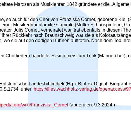
beitete Marxsen als Musiklehrer. 1842 gründete er die „Allgemein
, so auch für den Chor von Franziska Cornet, geborene Kiel (
einer MusikerInnenfamilie stammte (Mutter Schauspielerin, Gro
ter, Julis Cornet, verheiratet war, trat ebenfalls in diesem Th
ihrer Rückkehr nach Braunschweig war sie als Koloratursänge
te, wo sie auf den dortigen Bühnen auftraten. Nach dem Tod ihr
n Chorliedern handelte es sich meist um Trink (Männerchor)- 
Holsteinische Landesbibliothek (Hg.): BioLex Digital. Biograph
20 S.1734, unter:
https://files.wachholtz-verlag.de/openaccess
kipedia.org/wiki/Franziska_Cornet
(abgerufen: 9.3.2024.)