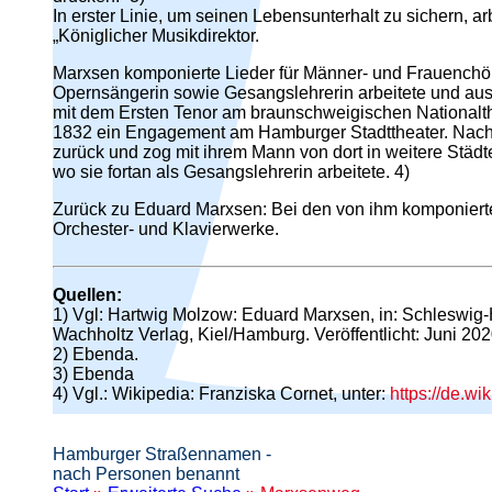
In erster Linie, um seinen Lebensunterhalt zu sichern, ar
„Königlicher Musikdirektor.
Marxsen komponierte Lieder für Männer- und Frauenchöre
Opernsängerin sowie Gesangslehrerin arbeitete und aus 
mit dem Ersten Tenor am braunschweigischen Nationalthea
1832 ein Engagement am Hamburger Stadttheater. Nach 
zurück und zog mit ihrem Mann von dort in weitere Städ
wo sie fortan als Gesangslehrerin arbeitete. 4)
Zurück zu Eduard Marxsen: Bei den von ihm komponierte
Orchester- und Klavierwerke.
Quellen:
1) Vgl: Hartwig Molzow: Eduard Marxsen, in: Schleswig-
Wachholtz Verlag, Kiel/Hamburg. Veröffentlicht: Juni 20
2) Ebenda.
3) Ebenda
4) Vgl.: Wikipedia: Franziska Cornet, unter:
https://de.wi
Hamburger Straßennamen -
nach Personen benannt