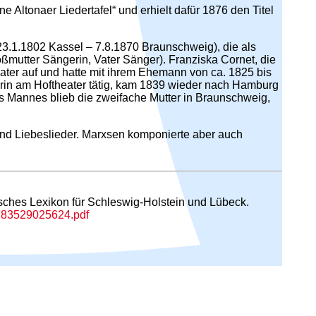
e Altonaer Liedertafel“ und erhielt dafür 1876 den Titel
23.1.1802 Kassel – 7.8.1870 Braunschweig), die als
ßmutter Sängerin, Vater Sänger). Franziska Cornet, die
eater auf und hatte mit ihrem Ehemann von ca. 1825 bis
rin am Hoftheater tätig, kam 1839 wieder nach Hamburg
es Mannes blieb die zweifache Mutter in Braunschweig,
und Liebeslieder. Marxsen komponierte aber auch
isches Lexikon für Schleswig-Holstein und Lübeck.
/9783529025624.pdf