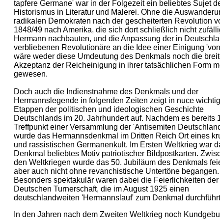
tapfere Germane' war in der Folgezeit ein beliebtes Sujet d
Historismus in Literatur und Malerei. Ohne die Auswanderu
radikalen Demokraten nach der gescheiterten Revolution v
1848/49 nach Amerika, die sich dort schließlich nicht zufälli
Hermann nachbauten, und die Anpassung der in Deutschl
verbliebenen Revolutionäre an die Idee einer Einigung 'vo
wäre weder diese Umdeutung des Denkmals noch die brei
Akzeptanz der Reicheinigung in ihrer tatsächlichen Form m
gewesen.
Doch auch die Indienstnahme des Denkmals und der
Hermannslegende in folgenden Zeiten zeigt in nuce wichti
Etappen der politischen und ideologischen Geschichte
Deutschlands im 20. Jahrhundert auf. Nachdem es bereits 
Treffpunkt einer Versammlung der 'Antisemiten Deutschland
wurde das Hermannsdenkmal im Dritten Reich Ort eines k
und rassistischen Germanenkult. Im Ersten Weltkrieg war d
Denkmal beliebtes Motiv patriotischer Bildpostkarten. Zwi
den Weltkriegen wurde das 50. Jubiläum des Denkmals feie
aber auch nicht ohne revanchistische Untertöne begangen.
Besonders spektakulär waren dabei die Feierlichkeiten der
Deutschen Turnerschaft, die im August 1925 einen
deutschlandweiten 'Hermannslauf' zum Denkmal durchführ
In den Jahren nach dem Zweiten Weltkrieg noch Kundgebu