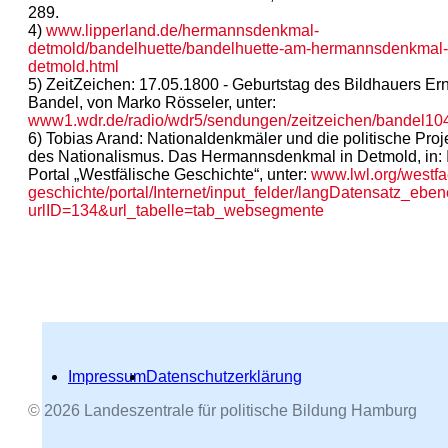
289.
4)
www.lipperland.de/hermannsdenkmal-
detmold/bandelhuette/bandelhuette-am-hermannsdenkmal-
detmold.html
5) ZeitZeichen: 17.05.1800 - Geburtstag des Bildhauers Er
Bandel, von Marko Rösseler, unter:
www1.wdr.de/radio/wdr5/sendungen/zeitzeichen/bandel104
6) Tobias Arand: Nationaldenkmäler und die politische Proj
des Nationalismus. Das Hermannsdenkmal in Detmold, in: I
Portal „Westfälische Geschichte“, unter:
www.lwl.org/westfa
geschichte/portal/Internet/input_felder/langDatensatz_ebe
urlID=134&url_tabelle=tab_websegmente
Impressum
Datenschutzerklärung
© 2026 Landeszentrale für politische Bildung Hamburg