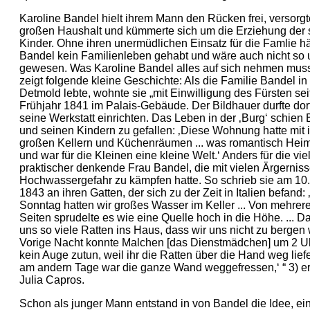
Karoline Bandel hielt ihrem Mann den Rücken frei, versorg
großen Haushalt und kümmerte sich um die Erziehung der 
Kinder. Ohne ihren unermüdlichen Einsatz für die Famlie hä
Bandel kein Familienleben gehabt und wäre auch nicht so
gewesen. Was Karoline Bandel alles auf sich nehmen muss
zeigt folgende kleine Geschichte: Als die Familie Bandel in
Detmold lebte, wohnte sie „mit Einwilligung des Fürsten se
Frühjahr 1841 im Palais-Gebäude. Der Bildhauer durfte dor
seine Werkstatt einrichten. Das Leben in der ‚Burg‘ schien
und seinen Kindern zu gefallen: ‚Diese Wohnung hatte mit 
großen Kellern und Küchenräumen ... was romantisch Heim
und war für die Kleinen eine kleine Welt.‘ Anders für die vie
praktischer denkende Frau Bandel, die mit vielen Ärgernis
Hochwassergefahr zu kämpfen hatte. So schrieb sie am 10
1843 an ihren Gatten, der sich zu der Zeit in Italien befand:
Sonntag hatten wir großes Wasser im Keller ... Von mehrer
Seiten sprudelte es wie eine Quelle hoch in die Höhe. ... Da
uns so viele Ratten ins Haus, dass wir uns nicht zu bergen
Vorige Nacht konnte Malchen [das Dienstmädchen] um 2 U
kein Auge zutun, weil ihr die Ratten über die Hand weg lief
am andern Tage war die ganze Wand weggefressen,‘ “ 3) er
Julia Capros.
Schon als junger Mann entstand in von Bandel die Idee, ei