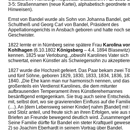
3-5: Straßennamen (neue Kartei), alphabetisch geordnete m
Hinweisen).
Ernst von Bandel wurde als Sohn von Johanna Bandel, geb
Schultheiß und Georg Carl von Bandel, Präsident des
Appellationsgerichts in Ansbach geboren und hatte noch s
Geschwister.
1822 lernte er in Nürnberg seine spätere Frau
Karolina vo
Kohlhagen
(6.10.1802
Königsberg
– 4.4. 1894 Blasewitz)
kennen. 1825 war Verlobung, „obwohl Karolines Vater sich
schwertat, einen Künstler als Schwiegersohn zu akzeptieren
1827 wurde die Hochzeit gefeiert. Das Paar bekam zwei Tö
und fünf Söhne, geboren 1829, 1830, 1833, 1834, 1836, 18
1840. „Die Ehe kann man nur harmonisch nennen, und das 
großenteils ein Verdienst Karolines, die dem mitunter
aufbrausenden Temperament ihres Künstlerehemannes
besänftigend entgegenkam. Sie trug auch seine Entscheid
mit, selbst dort, wo sie gravierenden Einfluss auf die Famili
(…). An [dem Lebensweg seiner Kinder] nahm [Bandel] mit
und Stolz anteil, und freute sich an ihren Erfolgen, wie aus
Briefen an Freunde bewegend deutlich wird. Zusammengef
Seine Familie dürfte für Bandel ein steter Kraftquell gewese
2) so Joachim Eberhardt in seinem Vortrag über Bandel.