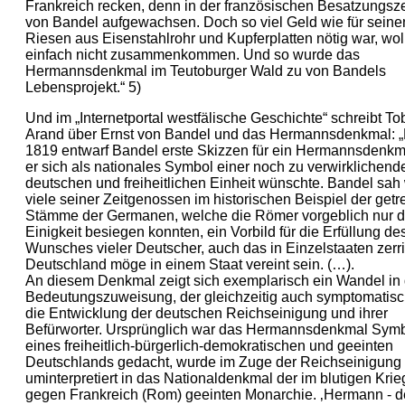
Frankreich recken, denn in der französischen Besatzungsze
von Bandel aufgewachsen. Doch so viel Geld wie für seine
Riesen aus Eisenstahlrohr und Kupferplatten nötig war, wol
einfach nicht zusammenkommen. Und so wurde das
Hermannsdenkmal im Teutoburger Wald zu von Bandels
Lebensprojekt.“ 5)
Und im „Internetportal westfälische Geschichte“ schreibt To
Arand über Ernst von Bandel und das Hermannsdenkmal: „
1819 entwarf Bandel erste Skizzen für ein Hermannsdenkm
er sich als nationales Symbol einer noch zu verwirklichend
deutschen und freiheitlichen Einheit wünschte. Bandel sah
viele seiner Zeitgenossen im historischen Beispiel der get
Stämme der Germanen, welche die Römer vorgeblich nur d
Einigkeit besiegen konnten, ein Vorbild für die Erfüllung de
Wunsches vieler Deutscher, auch das in Einzelstaaten zerr
Deutschland möge in einem Staat vereint sein. (…).
An diesem Denkmal zeigt sich exemplarisch ein Wandel in 
Bedeutungszuweisung, der gleichzeitig auch symptomatisch 
die Entwicklung der deutschen Reichseinigung und ihrer
Befürworter. Ursprünglich war das Hermannsdenkmal Sym
eines freiheitlich-bürgerlich-demokratischen und geeinten
Deutschlands gedacht, wurde im Zuge der Reichseinigung
uminterpretiert in das Nationaldenkmal der im blutigen Krie
gegen Frankreich (Rom) geeinten Monarchie. ‚Hermann - d