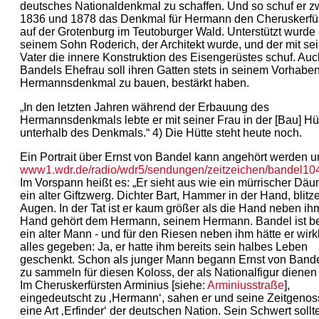
deutsches Nationaldenkmal zu schaffen. Und so schuf er 
1836 und 1878 das Denkmal für Hermann den Cheruskerfü
auf der Grotenburg im Teutoburger Wald. Unterstützt wurde 
seinem Sohn Roderich, der Architekt wurde, und der mit s
Vater die innere Konstruktion des Eisengerüstes schuf. Au
Bandels Ehefrau soll ihren Gatten stets in seinem Vorhaben
Hermannsdenkmal zu bauen, bestärkt haben.
„In den letzten Jahren während der Erbauung des
Hermannsdenkmals lebte er mit seiner Frau in der [Bau] Hü
unterhalb des Denkmals.“ 4) Die Hütte steht heute noch.
Ein Portrait über Ernst von Bandel kann angehört werden u
www1.wdr.de/radio/wdr5/sendungen/zeitzeichen/bandel104
Im Vorspann heißt es: „Er sieht aus wie ein mürrischer Däu
ein alter Giftzwerg. Dichter Bart, Hammer in der Hand, blit
Augen. In der Tat ist er kaum größer als die Hand neben ih
Hand gehört dem Hermann, seinem Hermann. Bandel ist be
ein alter Mann - und für den Riesen neben ihm hätte er wirk
alles gegeben: Ja, er hatte ihm bereits sein halbes Leben
geschenkt. Schon als junger Mann begann Ernst von Band
zu sammeln für diesen Koloss, der als Nationalfigur dienen 
Im Cheruskerfürsten Arminius [siehe:
Arminiusstraße
],
eingedeutscht zu ‚Hermann‘, sahen er und seine Zeitgeno
eine Art ‚Erfinder‘ der deutschen Nation. Sein Schwert sollt