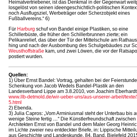
Heimatvertriebener, ist das Denkmal in der Gegenwart wei
losgelöst von seinen ideengeschichtlich-politischen Kontex
noch Ausflugsziel, Werbeträger oder Scherzobjekt eines
Fußballvereins.“ 6)
Für
Harburg
schuf von Bandel einige Plastiken, so eine
Schillerbüste, die früher den Schillerbrunnen zierte; ein
Pelikanrelief, das über der Tür der Mittelschule am Rathaus
hing und nach der Ausbombung des Schulgebäudes zur S
Weusthoffstraße
kam, und zwei Löwen, die vor der Ratsap
postiert wurden.
Quellen:
1) Über Ernst Bandel: Vortrag, gehalten bei der Feierstunde
Schenkung von Jacob Wedels Bandel-Plastik an den
Landesverband Lippe am 3.8.2010, von Joachim Eberhardt,
www.llb-detmold.de/wir-ueber-uns/aus-unserer-arbeit/texte
5.html
2) Ebenda.
3) Julia Capros: „Vom Arminiusmal steht der Unterbau bis a
wenige Steine fertig …“ Die Künstlerfreundschaft zwische
Architekten Ernst von Bandel und dem Maler Georg Heinric
im Lichte zweier neu entdeckter Briefe, in: Lippische Mittei
aus Geschichte und Landeskunde, 84. Band. Bielefeld 2015