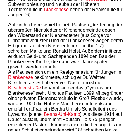
Subventionierung und Neubau der Höheren
Töchterschule in
Blankenese
neben der Realschule für
Jungen.“6)
Auf kirchlichem Gebiet betrieb Paulsen „die Teilung der
übergroßen Nienstedtener Kirchengemeinde gegen
den Widerstand der Nienstedtener (aus Sorge vor
Einnahmeverlusten) und der Blankeneser wegen deren
Erbgräber auf dem Nienstedtener Friedhof“, 7)
schreiben Maike und Ronald Holst. Außerdem initiierte
er durch Geld- und Sachspenden 1894 den Bau der
Blankeneser Kirche, die dann zwei Jahre später
geweiht werden konnte.
Als Paulsen sich um ein Realgymnasium für Jungen in
Blankenese
bekümmerte, schlug er Dr. Walther
Kirschten als Schulleiter vor. Nach ihm ist die
Kirschtenstraße
benannt, an der das „Gymnasium
Blankenese“ steht. Und als Paulsen 1899 Mitbegründer
einer privaten Elementarschule in Groß-Flottbek wurde,
woraus 1909 die Höhere Mädchenschule entstand,
empfahl er „Fräulein Bertha Uhl als Schulleiterin des
Lyzeums. [siehe:
Bertha-Uhl-Kamp
]. Als diese 1914 auf
Dauer ausfällt, übernimmt Paulsen – als 75-jähriger
emeritierter Pastor – kommissarisch die Leitung, bis ein
neuer Schulleiter gefunden wird,“ 8) schreiben Maike