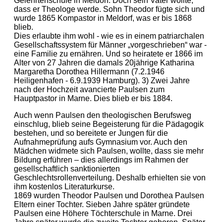
Gelehrtenschule in Meldorf. Doch sein Vater wollte,
dass er Theologe werde. Sohn Theodor fügte sich und
wurde 1865 Kompastor in Meldorf, was er bis 1868
blieb.
Dies erlaubte ihm wohl - wie es in einem patriarchalen
Gesellschaftssystem für Männer „vorgeschrieben“ war -
eine Familie zu ernähren. Und so heiratete er 1866 im
Alter von 27 Jahren die damals 20jährige Katharina
Margaretha Dorothea Hillermann (7.2.1946
Heiligenhafen - 6.9.1939 Hamburg). 3) Zwei Jahre
nach der Hochzeit avancierte Paulsen zum
Hauptpastor in Marne. Dies blieb er bis 1884.
Auch wenn Paulsen den theologischen Berufsweg
einschlug, blieb seine Begeisterung für die Pädagogik
bestehen, und so bereitete er Jungen für die
Aufnahmeprüfung aufs Gymnasium vor. Auch den
Mädchen widmete sich Paulsen, wollte, dass sie mehr
Bildung erführen – dies allerdings im Rahmen der
gesellschaftlich sanktionierten
Geschlechtsrollenverteilung. Deshalb erhielten sie von
ihm kostenlos Literaturkurse.
1869 wurden Theodor Paulsen und Dorothea Paulsen
Eltern einer Tochter. Sieben Jahre später gründete
Paulsen eine Höhere Töchterschule in Marne. Drei