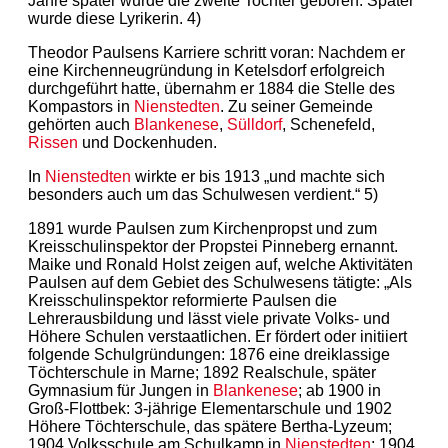
Jahre später wurde die zweite Tochter geboren. Später
wurde diese Lyrikerin. 4)
Theodor Paulsens Karriere schritt voran: Nachdem er
eine Kirchenneugründung in Ketelsdorf erfolgreich
durchgeführt hatte, übernahm er 1884 die Stelle des
Kompastors in
Nienstedten
. Zu seiner Gemeinde
gehörten auch
Blankenese
,
Sülldorf
, Schenefeld,
Rissen
und Dockenhuden.
In
Nienstedten
wirkte er bis 1913 „und machte sich
besonders auch um das Schulwesen verdient.“ 5)
1891 wurde Paulsen zum Kirchenpropst und zum
Kreisschulinspektor der Propstei Pinneberg ernannt.
Maike und Ronald Holst zeigen auf, welche Aktivitäten
Paulsen auf dem Gebiet des Schulwesens tätigte: „Als
Kreisschulinspektor reformierte Paulsen die
Lehrerausbildung und lässt viele private Volks- und
Höhere Schulen verstaatlichen. Er fördert oder initiiert
folgende Schulgründungen: 1876 eine dreiklassige
Töchterschule in Marne; 1892 Realschule, später
Gymnasium für Jungen in
Blankenese
; ab 1900 in
Groß-Flottbek: 3-jährige Elementarschule und 1902
Höhere Töchterschule, das spätere Bertha-Lyzeum;
1904 Volksschule am Schulkamp in
Nienstedten
; 1904