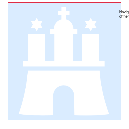
Navig
öffne