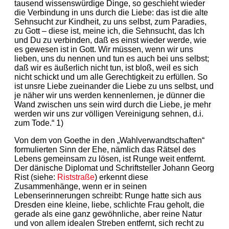
tausend wissenswürdige Dinge, so geschieht wieder
die Verbindung in uns durch die Liebe: das ist die alte
Sehnsucht zur Kindheit, zu uns selbst, zum Paradies,
zu Gott – diese ist, meine ich, die Sehnsucht, das Ich
und Du zu verbinden, daß es einst wieder werde, wie
es gewesen ist in Gott. Wir müssen, wenn wir uns
lieben, uns du nennen und tun es auch bei uns selbst;
daß wir es äußerlich nicht tun, ist bloß, weil es sich
nicht schickt und um alle Gerechtigkeit zu erfüllen. So
ist unsre Liebe zueinander die Liebe zu uns selbst, und
je näher wir uns werden kennenlernen, je dünner die
Wand zwischen uns sein wird durch die Liebe, je mehr
werden wir uns zur völligen Vereinigung sehnen, d.i.
zum Tode.“ 1)
Von dem von Goethe in den „Wahlverwandtschaften“
formulierten Sinn der Ehe, nämlich das Rätsel des
Lebens gemeinsam zu lösen, ist Runge weit entfernt.
Der dänische Diplomat und Schriftsteller Johann Georg
Rist (siehe:
Riststraße
) erkennt diese
Zusammenhänge, wenn er in seinen
Lebenserinnerungen schreibt: Runge hatte sich aus
Dresden eine kleine, liebe, schlichte Frau geholt, die
gerade als eine ganz gewöhnliche, aber reine Natur
und von allem idealen Streben entfernt, sich recht zu