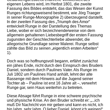
eigenen Lebens wird, im Herbst 1801, die zweite
Fassung des Bildes entsteht, das das Wesen der Kunst
Runges richtungsweisend bestimmt, wie Jörg Traeger
in seiner Runge-Monographie 2) überzeugend darstellt.
In der zweiten Fassung des „Triumph des Amor“
entwickelt Runge in der Darstellung des Themas
Liebe, wobei er sich bezeichnenderweise von dem
allgemein gehaltenen Liebesbegriff der ersten Fassung
zugunsten der Geschlechterliebe abwendet, die
allegorische Grundlage seiner Malerei. Runge selbst
zählte das Bild zu seinen „eigentlich ersten Arbeiten“
1).
Doch was so hoffnungsvoll begann, erfährt zunächst
ein jähes Ende, nicht durch den Einspruch des Bruders
Daniel, sondern durch Paulines Vater. Als Runge im
Juli 1802 um Paulines Hand anhält, lehnt der alte
Bassenge mit dem Hinweis auf die Jugend seiner
Tochter ab – Pauline ist erst 16 Jahre alt –, verwehrt
Runge gar, sein Haus weiterhin zu betreten.
Diese Absage führt Runge in eine schwere psychische
und physische Krise. An den Bruder schreibt er: „...ich
muß Dir Nachricht von mir geben und kann es nicht, ich
bin lahm, sehr lahm. O lieber Daniel, könnt ich weinen!“