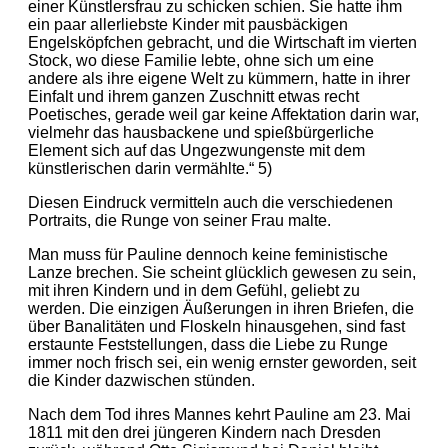
einer Künstlersfrau zu schicken schien. Sie hatte ihm
ein paar allerliebste Kinder mit pausbäckigen
Engelsköpfchen gebracht, und die Wirtschaft im vierten
Stock, wo diese Familie lebte, ohne sich um eine
andere als ihre eigene Welt zu kümmern, hatte in ihrer
Einfalt und ihrem ganzen Zuschnitt etwas recht
Poetisches, gerade weil gar keine Affektation darin war,
vielmehr das hausbackene und spießbürgerliche
Element sich auf das Ungezwungenste mit dem
künstlerischen darin vermählte.“ 5)
Diesen Eindruck vermitteln auch die verschiedenen
Portraits, die Runge von seiner Frau malte.
Man muss für Pauline dennoch keine feministische
Lanze brechen. Sie scheint glücklich gewesen zu sein,
mit ihren Kindern und in dem Gefühl, geliebt zu
werden. Die einzigen Äußerungen in ihren Briefen, die
über Banalitäten und Floskeln hinausgehen, sind fast
erstaunte Feststellungen, dass die Liebe zu Runge
immer noch frisch sei, ein wenig ernster geworden, seit
die Kinder dazwischen stünden.
Nach dem Tod ihres Mannes kehrt Pauline am 23. Mai
1811 mit den drei jüngeren Kindern nach Dresden