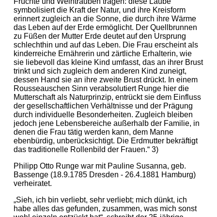
Früchte und Weintrauben tragen: diese Laube
symbolisiert die Kraft der Natur, und ihre Kreisform
erinnert zugleich an die Sonne, die durch ihre Wärme
das Leben auf der Erde ermöglicht. Der Quellbrunnen
zu Füßen der Mutter Erde deutet auf den Ursprung
schlechthin und auf das Leben. Die Frau erscheint als
kinderreiche Ernährerin und zärtliche Erhalterin, wie
sie liebevoll das kleine Kind umfasst, das an ihrer Brust
trinkt und sich zugleich dem anderen Kind zuneigt,
dessen Hand sie an ihre zweite Brust drückt. In einem
Rousseauschen Sinn verabsolutiert Runge hier die
Mutterschaft als Naturprinzip, entrückt sie dem Einfluss
der gesellschaftlichen Verhältnisse und der Prägung
durch individuelle Besonderheiten. Zugleich bleiben
jedoch jene Lebensbereiche außerhalb der Familie, in
denen die Frau tätig werden kann, dem Manne
ebenbürdig, unberücksichtigt. Die Erdmutter bekräftigt
das traditionelle Rollenbild der Frauen.“ 3)
Philipp Otto Runge war mit Pauline Susanna, geb.
Bassenge (18.9.1785 Dresden - 26.4.1881 Hamburg)
verheiratet.
„Sieh, ich bin verliebt, sehr verliebt; mich dünkt, ich
habe alles das gefunden, zusammen, was mich sonst