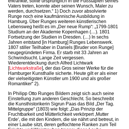
erkrankte, sollte ursprünglich in die Fußstapfen seines
Vaters treten, konnte aber seinen Wunsch, Maler zu
werden, durchsetzen.“ 1) Doch zuvor absolvierte
Runge noch eine kaufmännische Ausbildung in
Hamburg. Über Runges weiteren künstlerischen
Lebensweg heißt es im „Der neue Rump“: „1799-1801
Studium an der Akademie Kopenhagen (…). 1801
Fortsetzung der Studien in Dresden. (…) In sechs
Jahren entstand [in Hamburg] Runges Lebenswerk.
1807 stiller Teilhaber in Daniels [Bruder von Runge]
neugegründeten Firma. Er starb mit 33 Jahren an
Schwindsucht. Lange Zeit vergessen.
Wiederentdeckung durch Alfred Lichtwark
[
Lichtwarkstraße
], der das Gros seiner Werke für die
Hamburger Kunsthalle sicherte. Heute gilt er als einer
der vielseitigsten Künstler um 1900 und als großer
Romantiker“ 2).
In Philipp Otto Runges Bildern zeigt sich auch seine
Einstellung zum anderen Geschlecht. So beschreibt
die Kunsthistorikerin Sigrun Paas das Bild „Der Tag.
Mittelgruppe“ (1803) wie folgt: „Das Prinzip der
Fruchtbarkeit und Mütterlichkeit verkörpert ‚Mutter
Erde‘, die mit den Kindern, die sie nährt und betreut, in
einer Laube sitzt, deren geflochtene Ranken zum Teil