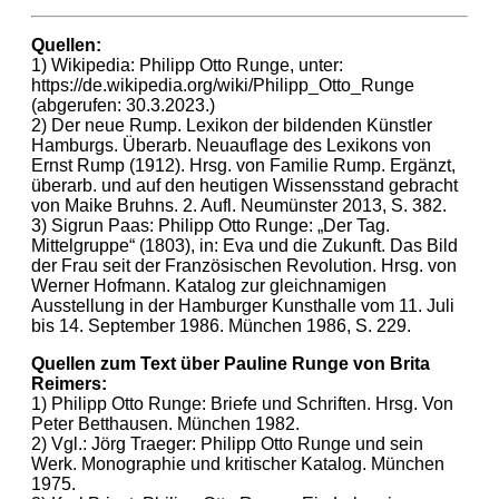
Quellen:
1) Wikipedia: Philipp Otto Runge, unter:
https://de.wikipedia.org/wiki/Philipp_Otto_Runge
(abgerufen: 30.3.2023.)
2) Der neue Rump. Lexikon der bildenden Künstler
Hamburgs. Überarb. Neuauflage des Lexikons von
Ernst Rump (1912). Hrsg. von Familie Rump. Ergänzt,
überarb. und auf den heutigen Wissensstand gebracht
von Maike Bruhns. 2. Aufl. Neumünster 2013, S. 382.
3) Sigrun Paas: Philipp Otto Runge: „Der Tag.
Mittelgruppe“ (1803), in: Eva und die Zukunft. Das Bild
der Frau seit der Französischen Revolution. Hrsg. von
Werner Hofmann. Katalog zur gleichnamigen
Ausstellung in der Hamburger Kunsthalle vom 11. Juli
bis 14. September 1986. München 1986, S. 229.
Quellen zum Text über Pauline Runge von Brita
Reimers:
1) Philipp Otto Runge: Briefe und Schriften. Hrsg. Von
Peter Betthausen. München 1982.
2) Vgl.: Jörg Traeger: Philipp Otto Runge und sein
Werk. Monographie und kritischer Katalog. München
1975.