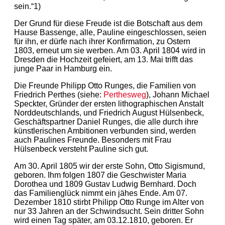
sein.“1)
Der Grund für diese Freude ist die Botschaft aus dem
Hause Bassenge, alle, Pauline eingeschlossen, seien
für ihn, er dürfe nach ihrer Konfirmation, zu Ostern
1803, erneut um sie werben. Am 03. April 1804 wird in
Dresden die Hochzeit gefeiert, am 13. Mai trifft das
junge Paar in Hamburg ein.
Die Freunde Philipp Otto Runges, die Familien von
Friedrich Perthes (siehe:
Perthesweg
), Johann Michael
Speckter, Gründer der ersten lithographischen Anstalt
Norddeutschlands, und Friedrich August Hülsenbeck,
Geschäftspartner Daniel Runges, die alle durch ihre
künstlerischen Ambitionen verbunden sind, werden
auch Paulines Freunde. Besonders mit Frau
Hülsenbeck versteht Pauline sich gut.
Am 30. April 1805 wir der erste Sohn, Otto Sigismund,
geboren. Ihm folgen 1807 die Geschwister Maria
Dorothea und 1809 Gustav Ludwig Bernhard. Doch
das Familienglück nimmt ein jähes Ende. Am 07.
Dezember 1810 stirbt Philipp Otto Runge im Alter von
nur 33 Jahren an der Schwindsucht. Sein dritter Sohn
wird einen Tag später, am 03.12.1810, geboren. Er