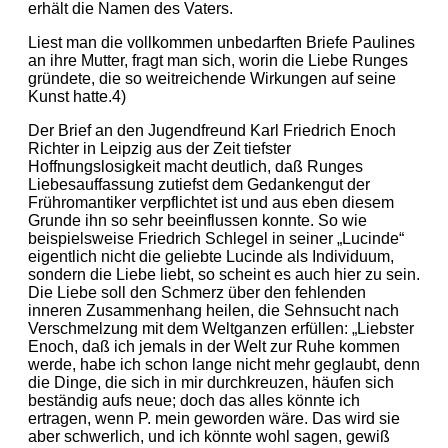
erhält die Namen des Vaters.
Liest man die vollkommen unbedarften Briefe Paulines
an ihre Mutter, fragt man sich, worin die Liebe Runges
gründete, die so weitreichende Wirkungen auf seine
Kunst hatte.4)
Der Brief an den Jugendfreund Karl Friedrich Enoch
Richter in Leipzig aus der Zeit tiefster
Hoffnungslosigkeit macht deutlich, daß Runges
Liebesauffassung zutiefst dem Gedankengut der
Frühromantiker verpflichtet ist und aus eben diesem
Grunde ihn so sehr beeinflussen konnte. So wie
beispielsweise Friedrich Schlegel in seiner „Lucinde“
eigentlich nicht die geliebte Lucinde als Individuum,
sondern die Liebe liebt, so scheint es auch hier zu sein.
Die Liebe soll den Schmerz über den fehlenden
inneren Zusammenhang heilen, die Sehnsucht nach
Verschmelzung mit dem Weltganzen erfüllen: „Liebster
Enoch, daß ich jemals in der Welt zur Ruhe kommen
werde, habe ich schon lange nicht mehr geglaubt, denn
die Dinge, die sich in mir durchkreuzen, häufen sich
beständig aufs neue; doch das alles könnte ich
ertragen, wenn P. mein geworden wäre. Das wird sie
aber schwerlich, und ich könnte wohl sagen, gewiß