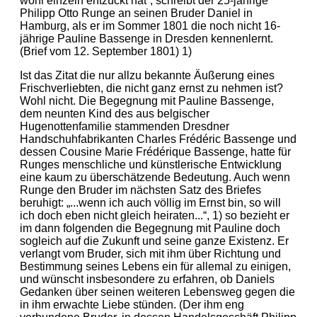
wohl einzeln entzückt hat“, schreibt der 25-jährige
Philipp Otto Runge an seinen Bruder Daniel in
Hamburg, als er im Sommer 1801 die noch nicht 16-
jährige Pauline Bassenge in Dresden kennenlernt.
(Brief vom 12. September 1801) 1)
Ist das Zitat die nur allzu bekannte Äußerung eines
Frischverliebten, die nicht ganz ernst zu nehmen ist?
Wohl nicht. Die Begegnung mit Pauline Bassenge,
dem neunten Kind des aus belgischer
Hugenottenfamilie stammenden Dresdner
Handschuhfabrikanten Charles Frédéric Bassenge und
dessen Cousine Marie Frédérique Bassenge, hatte für
Runges menschliche und künstlerische Entwicklung
eine kaum zu überschätzende Bedeutung. Auch wenn
Runge den Bruder im nächsten Satz des Briefes
beruhigt: „...wenn ich auch völlig im Ernst bin, so will
ich doch eben nicht gleich heiraten...“, 1) so bezieht er
im dann folgenden die Begegnung mit Pauline doch
sogleich auf die Zukunft und seine ganze Existenz. Er
verlangt vom Bruder, sich mit ihm über Richtung und
Bestimmung seines Lebens ein für allemal zu einigen,
und wünscht insbesondere zu erfahren, ob Daniels
Gedanken über seinen weiteren Lebensweg gegen die
in ihm erwachte Liebe stünden. (Der ihm eng