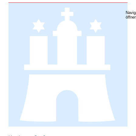
Navig
öffne