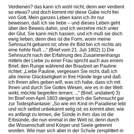
Verdienen? das kann ich wohl nicht, denn wer verdient
so etwas? und doch kommt mir diese Gabe nicht frei
von Gott. Mein ganzes Leben kann ich ihr nur
beweisen, daß ich sie liebe – und dieses Leben geht
über den Beweis dahin, und ich verzehre mich unter
der Glut. Sie kann mich hassen, und ich muß sie doch
ewig lieben, denn dies ist die Form, worin meine
Sehnsucht gebannt ist; ohne ihr Bild bin ich nichts als
eine hohle Nuß ...“ (Brief vom 21. Juli 1802) 1) Die
Sehnsucht nach der Erfahrung des Zusammenhangs
mittels der Liebe zu einer Frau spricht auch aus einem
Brief, den Runge während der Brautzeit an Pauline
richtet: „Liebe Pauline, vergessen Sie nicht, daß ich
alle meine Glückseligkeit in Ihre Hände lege und daß
ich Ihnen alles geben will, was ich habe, dass ich mit
Ihnen und durch Sie Gottes Wesen, wie es in der Welt
wirkt, möchte begreifen lernen; ...“ (Brief, undatiert) 3)
Im Brief vom April 1803 steigert sich die Sehnsucht gar
zur Todesphantasie: „So wie ein Kind im Paradiese lebt
und sich selbst unbekannt selig ist; es kommt aber, wie
es anfängt zu lernen, die Sünde in ihm: das ist die
Erbsünde, die nun einmal in der Welt ist, denn durch
die Wissenschaft sind Körper und Seele getrennt
worden. Wie man sich aber in der Schule zersplittert in