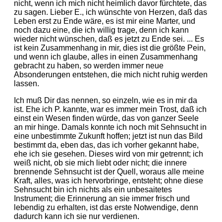
nicht, wenn ich mich nicht heimlich davor fürchtete, das
zu sagen. Lieber E., ich wünschte von Herzen, daß das
Leben erst zu Ende wäre, es ist mir eine Marter, und
noch dazu eine, die ich willig trage, denn ich kann
wieder nicht wünschen, daß es jetzt zu Ende sei. ... Es
ist kein Zusammenhang in mir, dies ist die größte Pein,
und wenn ich glaube, alles in einen Zusammenhang
gebracht zu haben, so werden immer neue
Absonderungen entstehen, die mich nicht ruhig werden
lassen.
Ich muß Dir das nennen, so einzeln, wie es in mir da
ist. Ehe ich P. kannte, war es immer mein Trost, daß ich
einst ein Wesen finden würde, das von ganzer Seele
an mir hinge. Damals konnte ich noch mit Sehnsucht in
eine unbestimmte Zukunft hoffen; jetzt ist nun das Bild
bestimmt da, eben das, das ich vorher gekannt habe,
ehe ich sie gesehen. Dieses wird von mir getrennt; ich
weiß nicht, ob sie mich liebt oder nicht; die innere
brennende Sehnsucht ist der Quell, woraus alle meine
Kraft, alles, was ich hervorbringe, entsteht; ohne diese
Sehnsucht bin ich nichts als ein unbesaitetes
Instrument; die Erinnerung an sie immer frisch und
lebendig zu erhalten, ist das erste Notwendige, denn
dadurch kann ich sie nur verdienen.