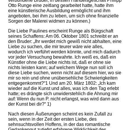
verbundene Bruder, in dessen Handelsgeschäft Philipp
Otto Runge eine zeitlang gearbeitet hatte, hatte ihm
eine künstlerische Ausbildung ermöglicht und ihm
angeboten, bei ihm zu leben, um sich ohne finanzielle
Sorgen der Malerei widmen zu können.)
Die Liebe Paulines erscheint Runge als Bürgschaft
seines Schaffens: Am 06. Oktober 1801 schreibt er an
den Bruder: „Ihr werdet mich gewiß nicht abhalten, eine
Liebe zu suchen, die mir teurer wäre wie alles,
wodurch ich verführt werden könnte, und mich dadurch
vor jeder Versuchung bewahrte. Ich weiß es, daß ein
Künstler ohne die Liebe nichts ist, daß er ohne sie
nichts leisten kann; auf welchem Wege nun soll ich
diese Liebe suchen, wenn nicht auf diesem hier, wo sie
mir so rein und ohne unübersehliche Schwierigkeiten
entgegenkommt?“1 Und am 20. März 1802: „Ich kam
wieder auf die Kunst und alles, was ich den Tag erlebt
hatte; es drängte sich unwiderstehlich die Ahnung mir
auf: Wenn du nun P. nicht erlangst, was wird dann aus
der Kunst bei dir?“ 1)
Nach diesen Äußerungen scheint es kein Zufall zu
sein, wenn in der Zeit der ersten Liebe, des
sehnsuchtsvollen Hoffens, in der das romantische
Gedankengut zutiefst erfahrene Wirklichkeit des