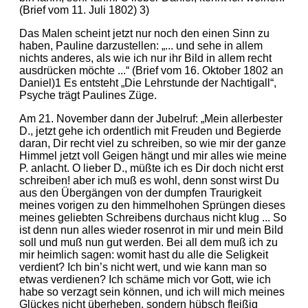
(Brief vom 11. Juli 1802) 3)
Das Malen scheint jetzt nur noch den einen Sinn zu
haben, Pauline darzustellen: „... und sehe in allem
nichts anderes, als wie ich nur ihr Bild in allem recht
ausdrücken möchte ...“ (Brief vom 16. Oktober 1802 an
Daniel)1 Es entsteht „Die Lehrstunde der Nachtigall“,
Psyche trägt Paulines Züge.
Am 21. November dann der Jubelruf: „Mein allerbester
D., jetzt gehe ich ordentlich mit Freuden und Begierde
daran, Dir recht viel zu schreiben, so wie mir der ganze
Himmel jetzt voll Geigen hängt und mir alles wie meine
P. anlacht. O lieber D., müßte ich es Dir doch nicht erst
schreiben! aber ich muß es wohl, denn sonst wirst Du
aus den Übergängen von der dumpfen Traurigkeit
meines vorigen zu den himmelhohen Sprüngen dieses
meines geliebten Schreibens durchaus nicht klug ... So
ist denn nun alles wieder rosenrot in mir und mein Bild
soll und muß nun gut werden. Bei all dem muß ich zu
mir heimlich sagen: womit hast du alle die Seligkeit
verdient? Ich bin’s nicht wert, und wie kann man so
etwas verdienen? Ich schäme mich vor Gott, wie ich
habe so verzagt sein können, und ich will mich meines
Glückes nicht überheben, sondern hübsch fleißig