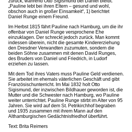
zurück, während Otto Sigismund bei Daniel bleibt.
„Pauline lebt bei ihren Eltern – gesund und wohl,
obschon auch in großer Einsamkeit“, 1) berichtet
Daniel Runge einem Freund.
Im Herbst 1815 fährt Pauline nach Hamburg, um die ihr
offenbar von Daniel Runge versprochene Ehe
einzuklagen. Der schreckt jedoch zurück. Man kommt
indessen überein, nicht die gesamte Kindererziehung
den Dresdner Verwandten zuzumuten, sondern die
beiden Söhne zusammen mit denen David Runges,
des Bruders von Daniel und Friedrich, in Ludorf
erziehen zu lassen.
Mit dem Tod ihres Vaters muss Pauline Geld verdienen.
Sie arbeitet im ehemals väterlichen Geschäft und gibt
Französischunterricht. Im Mai 1832 holt Otto
Sigismund, der inzwischen Bildhauer geworden ist, die
Mutter und die Schwester nach Hamburg, wo Pauline
weiter unterrichtet. Pauline Runge stirbt im Alter von 95
Jahren. Sie wird auf dem St. Petrikirchhof begraben
und 1935 zusammen mit ihrem Mann auf den
Althamburgischen Gedächtnisfriedhof überführt.
Text: Brita Reimers