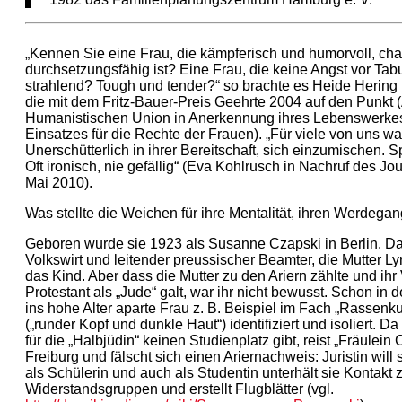
„Kennen Sie eine Frau, die kämpferisch und humorvoll, ch
durchsetzungsfähig ist? Eine Frau, die keine Angst vor Tab
strahlend? Tough und tender?“ so brachte es Heide Hering i
die mit dem Fritz-Bauer-Preis Geehrte 2004 auf den Punkt
Humanistischen Union in Anerkennung ihres Lebenswerkes
Einsatzes für die Rechte der Frauen). „Für viele von uns wa
Unerschütterlich in ihrer Bereitschaft, sich einzumischen. S
Oft ironisch, nie gefällig“ (Eva Kohlrusch in Nachruf des J
Mai 2010).
Was stellte die Weichen für ihre Mentalität, ihren Werdegan
Geboren wurde sie 1923 als Susanne Czapski in Berlin. Da
Volkswirt und leitender preussischer Beamter, die Mutter Ly
das Kind. Aber dass die Mutter zu den Ariern zählte und ihr 
Protestant als „Jude“ galt, war ihr nicht bewusst. Schon in d
ins hohe Alter aparte Frau z. B. Beispiel im Fach „Rassenku
(„runder Kopf und dunkle Haut“) identifiziert und isoliert. D
für die „Halbjüdin“ keinen Studienplatz gibt, reist „Fräulein
Freiburg und fälscht sich einen Ariernachweis: Juristin will 
als Schülerin und auch als Studentin unterhält sie Kontakt 
Widerstandsgruppen und erstellt Flugblätter (vgl.