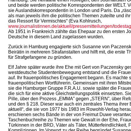
und beide werden politische Korrespondenten der WELT. V
sie Auslandskorrespondentin in London und Paris. Da „räso
als man jeweils ihm die politischen Themen zuteilte und ihr
das Ressort für Vermischtes“ (Eva Kohlrusch,
www.journalistinnen.de/aktuell/pressemitteilungen/todest
Ab 1951 in Frankreich zählte das Ehepaar zu den ersten Jou
Deutsche in diesem Land zugelassen wurden.
Zurück in Hamburg engagierte sich Susanne von Paczensk
Beirätin in mehreren Strafanstalten und hilft mit, die erste 
für Strafgefangene zu gründen.
Elf Jahre später wurde ihre Ehe mit Gert von Paczensky ge
westdeutsche Studentenbewegung entstand und die Frau
auf. Ihr frauenpolitisches Engagement begann. Es machte s
frauenpolitischen Wortführerin. Gemeinsam mit ihren Mitstr
sie die Hamburger Gruppe F.R.A.U. sowie später die Fraueni
die sich für eine aktive Gleichstellungspolitik einsetzten. Si
Pille, über den Prozess „EMMA” gegen „STERN”, über Refo
und den § 218. Dieser war auch ein zentrales Thema ihrer 
aktuell“, die sie von 1977 bis 1983 im Rowohlt-Verlag hera
erschienen sechs Bände in der von Freimut Duwe verantwort
Taschenbuchreihe zu Themen wie Gewalt in der Ehe, Frau
Türkinnen in der BRD, Väter als Täter, Mütterfeindlichkeit, 
Komplizinnen. Im Vorwort zu der Reihe begründet Susann