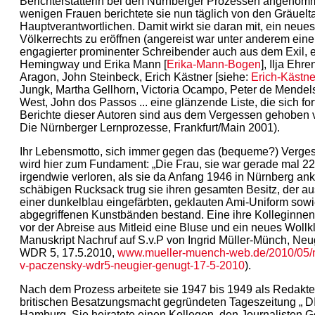
Berichterstatterin bei den Nürnberger Prozessen angenomm
wenigen Frauen berichtete sie nun täglich von den Gräuelt
Hauptverantwortlichen. Damit wirkt sie daran mit, ein neues
Völkerrechts zu eröffnen (angereist war unter anderem ein
engagierter prominenter Schreibender auch aus dem Exil, 
Hemingway und Erika Mann [
Erika-Mann-Bogen
], Ilja Ehr
Aragon, John Steinbeck, Erich Kästner [siehe:
Erich-Kästne
Jungk, Martha Gellhorn, Victoria Ocampo, Peter de Mende
West, John dos Passos ... eine glänzende Liste, die sich for
Berichte dieser Autoren sind aus dem Vergessen gehoben 
Die Nürnberger Lernprozesse, Frankfurt/Main 2001).
Ihr Lebensmotto, sich immer gegen das (bequeme?) Verges
wird hier zum Fundament: „Die Frau, sie war gerade mal 22 
irgendwie verloren, als sie da Anfang 1946 in Nürnberg an
schäbigen Rucksack trug sie ihren gesamten Besitz, der au
einer dunkelblau eingefärbten, geklauten Ami-Uniform sowi
abgegriffenen Kunstbänden bestand. Eine ihre Kolleginnen .
vor der Abreise aus Mitleid eine Bluse und ein neues Wollk
Manuskript Nachruf auf S.v.P von Ingrid Müller-Münch, Neu
WDR 5, 17.5.2010,
www.mueller-muench-web.de/2010/05/n
v-paczensky-wdr5-neugier-genugt-17-5-2010
).
Nach dem Prozess arbeitete sie 1947 bis 1949 als Redakte
britischen Besatzungsmacht gegründeten Tageszeitung „ D
Hamburg. Sie heiratete einen Kollegen, den Journalisten G