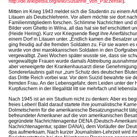
http://de.wikipedia.org/wiki/Susanne_von_Paczenski
).
Mitten im Krieg 1943 meldet sich die Studentin zu einem Arb
Litauen als Deutschlehrerin. Vor allem möchte sie dort nac
Familienmitgliedern forschen. Schlimme Nachrichten und 
Bilder vom Ghetto in Wilna, all das hat sie tief erschüttert 
(Heide Hering). Kurz vor Kriegsende fliegt ihre Arierfälschun
einem Dorf in Litauen unter. „Endlich kamen die Besatzer
ging freudig auf die fremden Soldaten zu. Für sie waren es d
wurde von drei marokkanischen Soldaten in den Dorfgraben
vergewaltigt. Zwei Wochen später wusste sie, dass sie sch
vergewaltigte Frauen wurde damals Abtreibung ausnahmsw
aber verweigerte der Krankenhausarzt diese Genehmigung
Sondererlaubnis galt nur „zum Schutz des deutschen Blute
das Dritte Reich vorbei war. Vor dem Suizid bewahrte sie d
fremden Frau. An der Lebensgefahr, dem Leiden unter der
Kurpfuschern in der Illegalität litt sie mehrfach und lebensla
Nach 1945 ist an ein Studium nicht zu denken: Aber es beg
freies Leben! Bald darauf startete ihre journalistische Karri
Dolmetscherin für die amerikanische Besatzungsmacht tätig
befreundeter Amerikaner auf die von amerikanischen Besat
gegründete Nachrichtenagentur DENA (Deutsch-Amerikan
Nachrichtenagentur, später DANA), dem Vorläufer der Deu
dpa aufmerksam. Nach kurzer Journalisten-Lehrzeit wird i