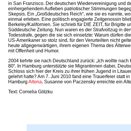
in San Franzisco. Der deutschen Wiedervereinigung und d
einhergehendem Aufleben patriotischer Stimmungen begegn
Skepsis. Ein „Großdeutsches Reich“, wie sie es nannte, wol
einmal erleben. Eine politisch engagierte Zeitgenossin blie
Berkeley/Kalifornien. Sie schrieb für DIE ZEIT, für Brigitte u
Süddeutsche Zeitung. Nun waren es der Strafvollzug in de
Todesstrafe, gegen die sie sich einsetzte: Warum dürfen die
US-Amerikaner so stolz sind, für den Verurteilten nicht ge
heute allgegenwärtigen, ihrem eigenen Thema des Älterwe
mit Offenheit und Humor.
2004 kehrte sie nach Deutschland zurück: „Ich wollte nach H
80“. In Hamburg unterstützte sie Migrantinnen dabei, Deuts
Schloss sich hier der Kreis zu ihrer frühen Jugend in Litauen
gelehrt hatte? Am 7. Juni 2010 fand eine Trauerfeier statt i
Hamburg
Altona
. Susanne von Paczensky erreichte ein Alte
Text: Cornelia Götzku