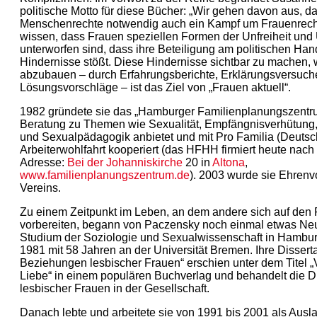
politische Motto für diese Bücher: „Wir gehen davon aus, 
Menschenrechte notwendig auch ein Kampf um Frauenrecht
wissen, dass Frauen speziellen Formen der Unfreiheit und 
unterworfen sind, dass ihre Beteiligung am politischen Ha
Hindernisse stößt. Diese Hindernisse sichtbar zu machen,
abzubauen – durch Erfahrungsberichte, Erklärungsversuch
Lösungsvorschläge – ist das Ziel von „Frauen aktuell“.
1982 gründete sie das „Hamburger Familienplanungszentru
Beratung zu Themen wie Sexualität, Empfängnisverhütung
und Sexualpädagogik anbietet und mit Pro Familia (Deutsc
Arbeiterwohlfahrt kooperiert (das HFHH firmiert heute nach
Adresse:
Bei der Johanniskirche
20 in
Altona
,
www.familienplanungszentrum.de
). 2003 wurde sie Ehrenv
Vereins.
Zu einem Zeitpunkt im Leben, an dem andere sich auf den
vorbereiten, begann von Paczensky noch einmal etwas Ne
Studium der Soziologie und Sexualwissenschaft in Hambur
1981 mit 58 Jahren an der Universität Bremen. Ihre Disserta
Beziehungen lesbischer Frauen“ erschien unter dem Titel 
Liebe“ in einem populären Buchverlag und behandelt die D
lesbischer Frauen in der Gesellschaft.
Danach lebte und arbeitete sie von 1991 bis 2001 als Aus