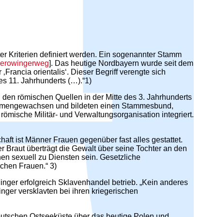
ter Kriterien definiert werden. Ein sogenannter Stamm
erowingerweg
]. Das heutige Nordbayern wurde seit dem
Francia orientalis‘. Dieser Begriff verengte sich
es 11. Jahrhunderts (…).“1)
den römischen Quellen in der Mitte des 3. Jahrhunderts
ammengewachsen und bildeten einen Stammesbund,
römische Militär- und Verwaltungsorganisation integriert.
aft ist Männer Frauen gegenüber fast alles gestattet.
r Braut überträgt die Gewalt über seine Tochter an den
en sexuell zu Diensten sein. Gesetzliche
chen Frauen.“ 3)
inger erfolgreich Sklavenhandel betrieb. „Kein anderes
ger versklavten bei ihren kriegerischen
 deutschen Ostseeküste über das heutige Polen und