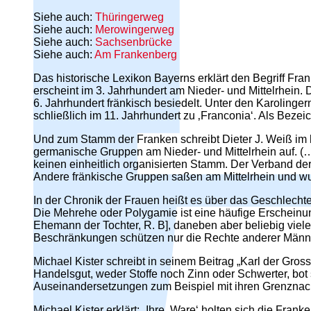
Siehe auch:
Thüringerweg
Siehe auch:
Merowingerweg
Siehe auch:
Sachsenbrücke
Siehe auch:
Am Frankenberg
Das historische Lexikon Bayerns erklärt den Begriff Fra
erscheint im 3. Jahrhundert am Nieder- und Mittelrhein.
6. Jahrhundert fränkisch besiedelt. Unter den Karolinger
schließlich im 11. Jahrhundert zu ‚Franconia‘. Als Bezei
Und zum Stamm der Franken schreibt Dieter J. Weiß im h
germanische Gruppen am Nieder- und Mittelrhein auf.
keinen einheitlich organisierten Stamm. Der Verband der 
Andere fränkische Gruppen saßen am Mittelrhein und wur
In der Chronik der Frauen heißt es über das Geschlechte
Die Mehrehe oder Polygamie ist eine häufige Erscheinung
Ehemann der Tochter, R. B], daneben aber beliebig viel
Beschränkungen schützen nur die Rechte anderer Männer:
Michael Kister schreibt in seinem Beitrag „Karl der Gro
Handelsgut, weder Stoffe noch Zinn oder Schwerter, bot
Auseinandersetzungen zum Beispiel mit ihren Grenzna
Michael Kister erklärt: „Ihre ‚Ware‘ holten sich die Fr