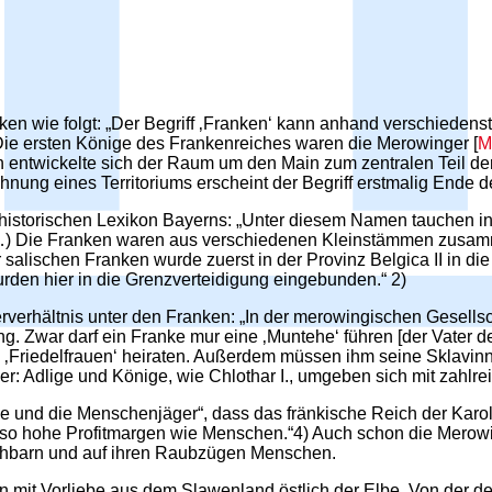
nken wie folgt: „Der Begriff ‚Franken‘ kann anhand verschiedens
 Die ersten Könige des Frankenreiches waren die Merowinger [
M
n entwickelte sich der Raum um den Main zum zentralen Teil der ‚
chnung eines Territoriums erscheint der Begriff erstmalig Ende d
istorischen Lexikon Bayerns: „Unter diesem Namen tauchen in 
 (…) Die Franken waren aus verschiedenen Kleinstämmen zus
salischen Franken wurde zuerst in der Provinz Belgica II in die 
den hier in die Grenzverteidigung eingebunden.“ 2)
rverhältnis unter den Franken: „In der merowingischen Gesellsch
. Zwar darf ein Franke mur eine ‚Muntehe‘ führen [der Vater de
e ‚Friedelfrauen‘ heiraten. Außerdem müssen ihm seine Sklavinn
 Adlige und Könige, wie Chlothar I., umgeben sich mit zahlrei
sse und die Menschenjäger“, dass das fränkische Reich der Karol
 so hohe Profitmargen wie Menschen.“4) Auch schon die Merowin
chbarn und auf ihren Raubzügen Menschen.
anken mit Vorliebe aus dem Slawenland östlich der Elbe. Von der