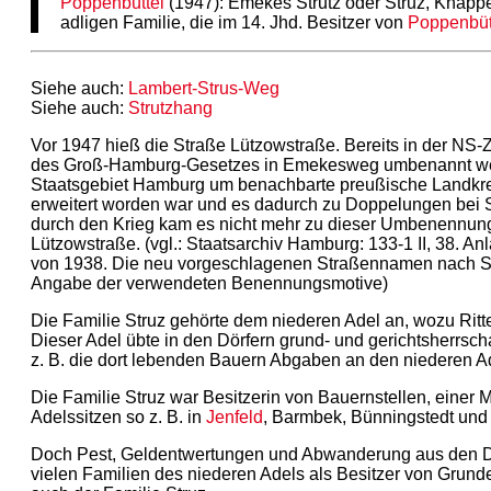
Poppenbüttel
(1947): Emekes Strutz oder Struz, Knapp
adligen Familie, die im 14. Jhd. Besitzer von
Poppenbüt
Siehe auch:
Lambert-Strus-Weg
Siehe auch:
Strutzhang
Vor 1947 hieß die Straße Lützowstraße. Bereits in der NS-Z
des Groß-Hamburg-Gesetzes in Emekesweg umbenannt wer
Staatsgebiet Hamburg um benachbarte preußische Landkrei
erweitert worden war und es dadurch zu Doppelungen bei
durch den Krieg kam es nicht mehr zu dieser Umbenennung 
Lützowstraße. (vgl.: Staatsarchiv Hamburg: 133-1 II, 38.
von 1938. Die neu vorgeschlagenen Straßennamen nach Sta
Angabe der verwendeten Benennungsmotive)
Die Familie Struz gehörte dem niederen Adel an, wozu Rit
Dieser Adel übte in den Dörfern grund- und gerichtsherrsc
z. B. die dort lebenden Bauern Abgaben an den niederen A
Die Familie Struz war Besitzerin von Bauernstellen, einer 
Adelssitzen so z. B. in
Jenfeld
, Barmbek, Bünningstedt und
Doch Pest, Geldentwertungen und Abwanderung aus den Dö
vielen Familien des niederen Adels als Besitzer von Grund