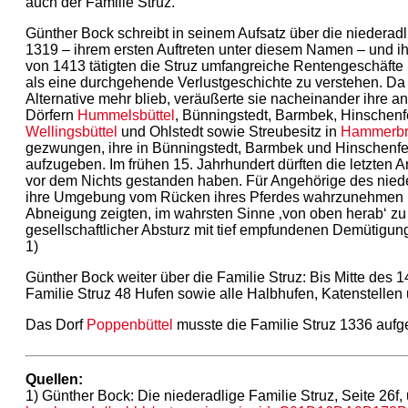
auch der Familie Struz.
Günther Bock schreibt in seinem Aufsatz über die niederadl
1319 – ihrem ersten Auftreten unter diesem Namen – und i
von 1413 tätigten die Struz umfangreiche Rentengeschäfte
als eine durchgehende Verlustgeschichte zu verstehen. Da d
Alternative mehr blieb, veräußerte sie nacheinander ihre 
Dörfern
Hummelsbüttel
, Bünningstedt, Barmbek, Hinschenf
Wellingsbüttel
und Ohlstedt sowie Streubesitz in
Hammerbr
gezwungen, ihre in Bünningstedt, Barmbek und Hinschenfel
aufzugeben. Im frühen 15. Jahrhundert dürften die letzten 
vor dem Nichts gestanden haben. Für Angehörige des nied
ihre Umgebung vom Rücken ihres Pferdes wahrzunehmen 
Abneigung zeigten, im wahrsten Sinne ‚von oben herab‘ zu a
gesellschaftlicher Absturz mit tief empfundenen Demütigu
1)
Günther Bock weiter über die Familie Struz: Bis Mitte des 1
Familie Struz 48 Hufen sowie alle Halbhufen, Katenstellen 
Das Dorf
Poppenbüttel
musste die Familie Struz 1336 aufg
Quellen:
1) Günther Bock: Die niederadlige Familie Struz, Seite 26f, 