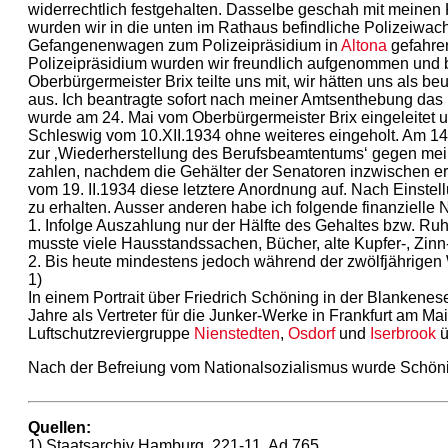
widerrechtlich festgehalten. Dasselbe geschah mit meinen 
wurden wir in die unten im Rathaus befindliche Polizeiwac
Gefangenenwagen zum Polizeipräsidium in
Altona
gefahren
Polizeipräsidium wurden wir freundlich aufgenommen und b
Oberbürgermeister Brix teilte uns mit, wir hätten uns als b
aus. Ich beantragte sofort nach meiner Amtsenthebung das D
wurde am 24. Mai vom Oberbürgermeister Brix eingeleitet 
Schleswig vom 10.XII.1934 ohne weiteres eingeholt. Am 14.
zur ‚Wiederherstellung des Berufsbeamtentums‘ gegen mein
zahlen, nachdem die Gehälter der Senatoren inzwischen er
vom 19. II.1934 diese letztere Anordnung auf. Nach Einstel
zu erhalten. Ausser anderen habe ich folgende finanzielle 
1. Infolge Auszahlung nur der Hälfte des Gehaltes bzw. Ruhe
musste viele Hausstandssachen, Bücher, alte Kupfer-, Zi
2. Bis heute mindestens jedoch während der zwölfjährigen 
1)
In einem Portrait über Friedrich Schöning in der Blankenes
Jahre als Vertreter für die Junker-Werke in Frankfurt am M
Luftschutzreviergruppe
Nienstedten
,
Osdorf
und
Iserbrook
ü
Nach der Befreiung vom Nationalsozialismus wurde Schöni
Quellen:
1) Staatsarchiv Hamburg, 221-11, Ad 765