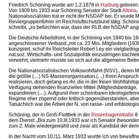
Friedrich Schöning wurde am 1.2.1878 in
Harburg
geboren.
Von 1909 bis 1933 war Schöning Senator der Stadt
Altona
.
Nationalsozialisten trat er nicht der NSDAP bei. Er wurde
Reviergruppenführer im Reichsluftschutzbund tätig. Schöni
schreibt, „zu befürchten war, dass der RLB der NSDAP angeg
Die Deutsche Arbeitsfront, in der Schöning von 1940 bis 1
angeschlossener Verband „mit ca. 23 Mio. Mitgliedern (193
konzipiert, schuf ihr Reichsleiter Robert Ley ein vielglied
nat.soz. Wirtschafts- und Sozialpolitik einzudringen tracht
verwehrt, vielmehr musste sie sich auf die allgemeine Bet
Die Nationalsozialistischen Volkswohlfahrt (NSV)., deren Mi
die größte (…) NS-Massenorganisation.(…) Ihren Anspruch a
realisieren, doch gelang es ihr, die in der freien Wohlfahr
Verfügung stehenden finanziellen Mittel (Mitgliedsbeiträge
expandieren (…). Aufgrund ihrer scheinbaren Ideologieferne 
Regime eher zögernd oder kritisch gegenüberstanden, aber 
Tatsächlich war die Arbeit der N. von rasse- und erbbiologi
Schöning, der in Groß-Flottbek in der
Rosenhagenstraße
8 
dem Dienst: „Bis zum 10.III.1933 war ich Senator (besonde
zum 2. Male wiedergewählt und zwar als Kandidat der demo
In der Nacht vom 10./11. März 1933 wurde ich von bewaffne