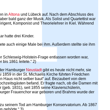
en in
Altona
und Lübeck auf. Nach dem Abschluss des
er bald ganz der Musik. Als Solist und Quartettist war
rdirigent, Komponist und Theorielehrer in Kiel. Während
r hatte drei Kinder.
ete auch einige Male bei ihm. Außerdem stellte sie ihm
r Schleswig-Holstein-Frage entlassen worden war,
bis 1861 leitete.“ 2)
 der Hamburger
Neustadt
gibt es heute nicht mehr, sie
 1859 in der St. Michaelis Kirche führten Friedchen
 Haus nicht selber baut“ auf. Bezaubert von dem
Hochzeitsgästen befand. Er fragte nach, ob die Damen mit
(geb. 1831), seit 1855 seine Klavierschülerin,
mburger Frauenchor war geboren und Brahms wurde der
s zu seinem Tod am Hamburger Konservatorium. Ab 1867
 gehörte.“ 3)