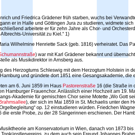
nrich und Friedrica Grädener früh starben, wuchs bei Verwandt
 er in Halle und Göttingen Jura zu studieren, widmete sich ab
Anschließend arbeitete er für zehn Jahre als Chor- und Orcheste
Albrechts-Universität zu Kiel.“ 1)
 Maria Wilhelmine Henriette Sack (geb. 1816) verheiratet. Das Paa
Schumannstraße
) war mit Karl Grädener bekannt und übernacht
elle als Musikdirektor in Arnsberg aus.
ng des Herzogtums Schleswig mit dem Herzogtum Holstein in de
n Hamburg und gründete dort 1851 eine Gesangsakademie, die er 
ten am 6. Juni 1859 im Haus
Pastorenstraße
16 (die Straße in
den Hamburger Frauenchor. Anlässlich einer Hochzeit am 19. Mai
ngs-Akademie für gemischten Chor seine Motette „Wo Gott sein
Brahmsallee
), der sich im Mai 1859 in St. Michaelis unter den 
Orgelbegleitung“ op. 12 einstudieren würden. Friedchen Wagner 
 die erste Probe, zu der 28 Sängerinnen erschienen. Der Ha
 Musiktheorie am Konservatorium in Wien, danach von 1873 bi
 Tonkünstlervereins, zu dem auch sein Freund Johannes Brahms