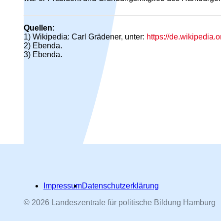
Quellen:
1) Wikipedia: Carl Grädener, unter:
https://de.wikipedi
2) Ebenda.
3) Ebenda.
Impressum
Datenschutzerklärung
© 2026 Landeszentrale für politische Bildung Hamburg
Hamburger Straßennamen -
nach Personen benannt