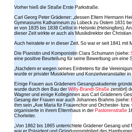
Vorher hieß die Straße Erste Parkstraße.
Carl Georg Peter Grädener: „dessen Eltern Hermann Hei
Gymnasiums Katharineum zu Lübeck zu Ostern 1831 begann
er von 1835 bis 1838 Cellist in Helsinki (Helsingfors). 
dieser Zeit wirkte er auch als Musikdirektor der Christian-
Auch heiratete er in dieser Zeit. So war er seit 1841 mit
Die Pianistin und Komponistin Clara Schumann (siehe:
eine positive Beurteilung für seine Bewerbung um eine St
„Nachdem er wegen seines Eintretens für die Vereinigu
wurde er privater Musiklehrer und Konzertveranstalter i
Einige Frauen aus Grädeners Gesangsakademie gründe
wurde durch den Bau der
Willy-Brandt-Straße
zerstört) 
Wagner und einige Kolleginnen aus Carl Grädeners Gesa
Gesang der Frauen war auch Johannes Brahms (siehe:
ihm sein „Ave Maria für Frauenchor und Orchester- bzw. 
organisierte in ihrem Elternhaus in der
Pastorenstraße
16
Chorleiter.
„Von 1862 bis 1865 unterrichtete Grädener Gesang und
war er Präsident und Gründungsmitglied des Hamburger