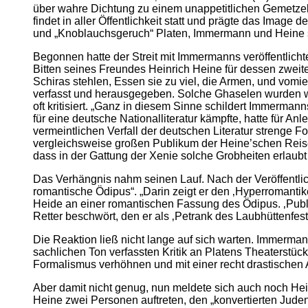
über wahre Dichtung zu einem unappetitlichen Gemetzel 
findet in aller Öffentlichkeit statt und prägte das Imag
und „Knoblauchsgeruch“ Platen, Immermann und Heine st
Begonnen hatte der Streit mit Immermanns veröffentlichte
Bitten seines Freundes Heinrich Heine für dessen zweite
Schiras stehlen, Essen sie zu viel, die Armen, und vom
verfasst und herausgegeben. Solche Ghaselen wurden we
oft kritisiert. „Ganz in diesem Sinne schildert Immerman
für eine deutsche Nationalliteratur kämpfte, hatte für Anl
vermeintlichen Verfall der deutschen Literatur strenge 
vergleichsweise großen Publikum der Heine’schen Reisebi
dass in der Gattung der Xenie solche Grobheiten erlaubt
Das Verhängnis nahm seinen Lauf. Nach der Veröffentlic
romantische Ödipus“. „Darin zeigt er den ‚Hyperromant
Heide an einer romantischen Fassung des Ödipus. ‚Publi
Retter beschwört, den er als ‚Petrank des Laubhüttenfes
Die Reaktion ließ nicht lange auf sich warten. Immermann
sachlichen Ton verfassten Kritik an Platens Theaterstüc
Formalismus verhöhnen und mit einer recht drastischen
Aber damit nicht genug, nun meldete sich auch noch Hein
Heine zwei Personen auftreten, den „konvertierten Jude