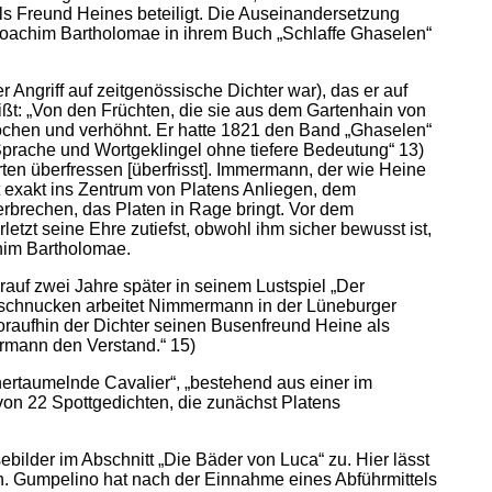
ls Freund Heines beteiligt. Die Auseinandersetzung
nd Joachim Bartholomae in ihrem Buch „Schlaffe Ghaselen“
 Angriff auf zeitgenössische Dichter war), das er auf
ißt: „Von den Früchten, die sie aus dem Gartenhain von
rochen und verhöhnt. Er hatte 1821 den Band „Ghaselen“
prache und Wortgeklingel ohne tiefere Bedeutung“ 13)
rten überfressen [überfrisst]. Immermann, der wie Heine
fft exakt ins Zentrum von Platens Anliegen, dem
erbrechen, das Platen in Rage bringt. Vor dem
tzt seine Ehre zutiefst, obwohl ihm sicher bewusst ist,
chim Bartholomae.
auf zwei Jahre später in seinem Lustspiel „Der
idschnucken arbeitet Nimmermann in der Lüneburger
oraufhin der Dichter seinen Busenfreund Heine als
ermann den Verstand.“ 15)
mhertaumelnde Cavalier“, „bestehend aus einer im
 von 22 Spottgedichten, die zunächst Platens
bilder im Abschnitt „Die Bäder von Luca“ zu. Hier lässt
h. Gumpelino hat nach der Einnahme eines Abführmittels