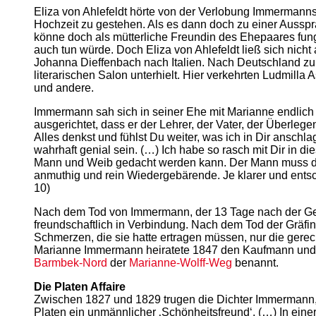
Eliza von Ahlefeldt hörte von der Verlobung Immermanns,
Hochzeit zu gestehen. Als es dann doch zu einer Ausspra
könne doch als mütterliche Freundin des Ehepaares fungie
auch tun würde. Doch Eliza von Ahlefeldt ließ sich nicht 
Johanna Dieffenbach nach Italien. Nach Deutschland zu
literarischen Salon unterhielt. Hier verkehrten Ludmilla
und andere.
Immermann sah sich in seiner Ehe mit Marianne endlich 
ausgerichtet, dass er der Lehrer, der Vater, der Überleg
Alles denkst und fühlst Du weiter, was ich in Dir ansch
wahrhaft genial sein. (…) Ich habe so rasch mit Dir in d
Mann und Weib gedacht werden kann. Der Mann muss d
anmuthig und rein Wiedergebärende. Je klarer und entsch
10)
Nach dem Tod von Immermann, der 13 Tage nach der Geburt
freundschaftlich in Verbindung. Nach dem Tod der Gräfin
Schmerzen, die sie hatte ertragen müssen, nur die gerech
Marianne Immermann heiratete 1847 den Kaufmann und D
Barmbek-Nord
der
Marianne-Wolff-Weg
benannt.
Die Platen Affaire
Zwischen 1827 und 1829 trugen die Dichter Immermann, He
Platen ein unmännlicher ‚Schönheitsfreund‘. (…) In einer 