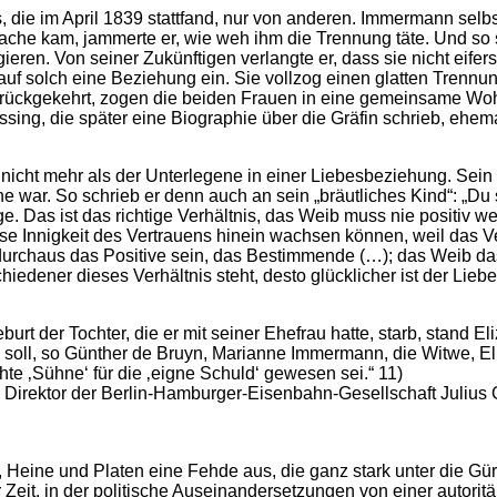
 die im April 1839 stattfand, nur von anderen. Immermann selbs
che kam, jammerte er, wie weh ihm die Trennung täte. Und so sch
ren. Von seiner Zukünftigen verlangte er, dass sie nicht eifers
auf solch eine Beziehung ein. Sie vollzog einen glatten Trennun
rückgekehrt, zogen die beiden Frauen in eine gemeinsame Woh
 Assing, die später eine Biographie über die Gräfin schrieb, eh
nicht mehr als der Unterlegene in einer Liebesbeziehung. Sein
ene war. So schrieb er denn auch an sein „bräutliches Kind“: „
lage. Das ist das richtige Verhältnis, das Weib muss nie positi
iese Innigkeit des Vertrauens hinein wachsen können, weil das V
urchaus das Positive sein, das Bestimmende (…); das Weib 
iedener dieses Verhältnis steht, desto glücklicher ist der Lieb
 der Tochter, die er mit seiner Ehefrau hatte, starb, stand E
 soll, so Günther de Bruyn, Marianne Immermann, die Witwe, Eli
te ‚Sühne‘ für die ‚eigne Schuld‘ gewesen sei.“ 11)
irektor der Berlin-Hamburger-Eisenbahn-Gesellschaft Julius
ine und Platen eine Fehde aus, die ganz stark unter die Gürtell
Zeit, in der politische Auseinandersetzungen von einer autoritär