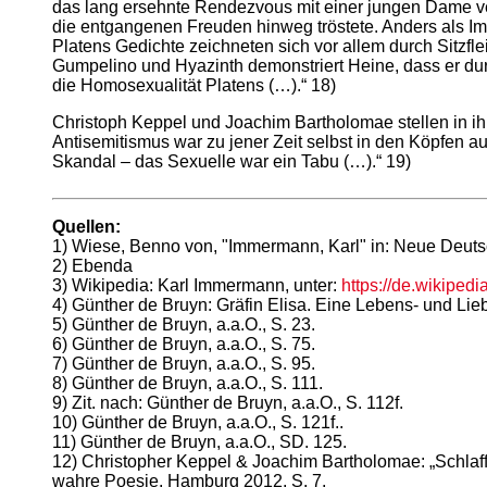
das lang ersehnte Rendezvous mit einer jungen Dame verp
die entgangenen Freuden hinweg tröstete. Anders als Imm
Platens Gedichte zeichneten sich vor allem durch Sitzfle
Gumpelino und Hyazinth demonstriert Heine, dass er durc
die Homosexualität Platens (…).“ 18)
Christoph Keppel und Joachim Bartholomae stellen in ihre
Antisemitismus war zu jener Zeit selbst in den Köpfen au
Skandal – das Sexuelle war ein Tabu (…).“ 19)
Quellen:
1) Wiese, Benno von, "Immermann, Karl" in: Neue Deuts
2) Ebenda
3) Wikipedia: Karl Immermann, unter:
https://de.wikiped
4) Günther de Bruyn: Gräfin Elisa. Eine Lebens- und Lieb
5) Günther de Bruyn, a.a.O., S. 23.
6) Günther de Bruyn, a.a.O., S. 75.
7) Günther de Bruyn, a.a.O., S. 95.
8) Günther de Bruyn, a.a.O., S. 111.
9) Zit. nach: Günther de Bruyn, a.a.O., S. 112f.
10) Günther de Bruyn, a.a.O., S. 121f..
11) Günther de Bruyn, a.a.O., SD. 125.
12) Christopher Keppel & Joachim Bartholomae: „Schlaf
wahre Poesie, Hamburg 2012, S. 7.