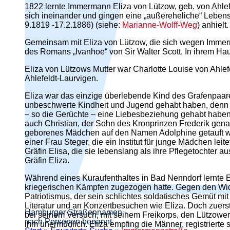
1822 lernte Immermann Eliza von Lützow, geb. von Ahlef
sich ineinander und gingen eine „außereheliche“ Lebens
9.1819 -17.2.1886) (siehe:
Marianne-Wolff-Weg
) anhielt.
Gemeinsam mit Eliza von Lützow, die sich wegen Immer
des Romans „Ivanhoe“ von Sir Walter Scott. In ihrem Haus 
Eliza von Lützows Mutter war Charlotte Louise von Ahle
Ahlefeldt-Laurvigen.
Eliza war das einzige überlebende Kind des Grafenpaare
unbeschwerte Kindheit und Jugend gehabt haben, denn ihr
– so die Gerüchte – eine Liebesbeziehung gehabt haben,
auch Christian, der Sohn des Kronprinzen Frederik genan
geborenes Mädchen auf den Namen Adolphine getauft wurd
einer Frau Steger, die ein Institut für junge Mädchen lei
Gräfin Elisa, die sie lebenslang als ihre Pflegetochter a
Gräfin Eliza.
Während eines Kuraufenthaltes in Bad Nenndorf lernte Eli
kriegerischen Kämpfen zugezogen hatte. Gegen den Widerst
Patriotismus, der sein schlichtes soldatisches Gemüt mi
Literatur und an Konzertbesuchen wie Eliza. Doch zuerst 
Hamburger Straßennamen -
bei seinem Versuch, mit seinem Freikorps, den Lützower 
nach Personen benannt
ihm unermüdlich. Eliza empfing die Männer, registrierte s