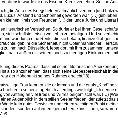
 Verdienste wurde ihr das Eiserne Kreuz verliehen. Solche Ausz
uch „die Aura des Kriegshelden allmählich verloren [und Lützow 
ist, Luxus, Anstand und Schönheit geworden war. (…) geblieben
den kleinen Kreis von Freunden (…) der junge Jurist und Liter
en literarischen Versuchen. So durfte er bei ihren Gesellschaf
 sich schriftstellerisch weiterhin zu betätigen. Und so verliebt
d war durch eine Rente, die sie bekam, finanziell abgesichert
auchte, gab ihr die Sicherheit, nicht Opfer männlicher Herrschs
g zu ihm nach Düsseldorf, lebte dort mit ihm zusammen, unterstüt
ligkeit nach außen mit seinem noch zu niedrigen Einkommen, mi
cklung dieses Paares, dass mit seiner literarischen Anerkennu
Es ist also anzunehmen, dass sich seine Liebesbereitschaft in 
e, war der Höhepunkt seines Ruhmes erreicht.“ 8)
ratswillige Frau kennen, die er formen und die er als „Kind“ be
eschrieb er in seinem Tagebuch allerdings wie folgt: „Ich nenn
g von Anfang an viel Irres und Wirres beigemischt war. (…) [We
 einen Augenblick in dem stillen Seelenfrieden, der zuletzt das 
em Worte kein gutes Gewissen über einen wichtigen Punkt mein
tanden, sondern auf einem gemachten, künstlichen, so waren w
“ 9)