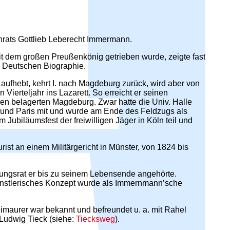
rats Gottlieb Leberecht Immermann.
mit dem großen Preußenkönig getrieben wurde, zeigte fast
en Deutschen Biographie.
ufhebt, kehrt I. nach Magdeburg zurück, wird aber von
 Vierteljahr ins Lazarett. So erreicht er seinen
zien belagerten Magdeburg. Zwar hatte die Univ. Halle
loo und Paris mit und wurde am Ende des Feldzugs als
Jubiläumsfest der freiwilligen Jäger in Köln teil und
t an einem Militärgericht in Münster, von 1824 bis
tungsrat er bis zu seinem Lebensende angehörte.
 künstlerisches Konzept wurde als Immernmann’sche
eimaurer war bekannt und befreundet u. a. mit Rahel
 Ludwig Tieck (siehe:
Tiecksweg
).