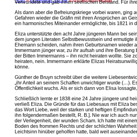
Start
»
Erweiterte Suche
» Immermannstraße
Verwundete und gab ihnen seelischen Beistand. Für ihre
Als dann aber die Befreiungskriege vorbei waren, ging a
Gefahren wieder die Gräfin mit ihren Ansprüchen an Ge
ein harmonisches Miteinander ermöglichte, bis 1821 in 
Eliza unterstützte den acht Jahre jüngeren Mann bei sein
dem jungen Literaten Selbstbewusstsein und ermutigte ihn,
Ehemann scheiden, nahm ihren Geburtsnamen wieder an un
Immermann jünger war, zu ihr aufsah und ihre Beratung br
der Bitten Immermanns – ihn nicht heiraten wollte. Sie zo
heiraten, nein. Immermann erklärte Elizas Heiratsunwil
könne.
Günther de Bruyn schreibt über die weitere Liebesentwi
„ihr Anteil an seinem Schaffen unwichtiger wurde (…). 
Öffentlichkeit wuchs. Als er sich dann von Elisa lossagt
Schließlich lernte er 1838 eine 24 Jahre jüngere und hei
verließ Eliza. Die Gründe für das Liebesaus mit Eliza b
das Wort Liebe, weil der starken und heftigen Empfindun
ihn folgendermaßen bestellt, R. B.]. Nie war ich auch nur
der Verlegenheit, der wunden Scham. Ich hatte mit ein
Boden des frommen Rechts und der schlichten Wahrheit s
Leichtsinn hinüber geholfen hatte, bald weit auseinander.