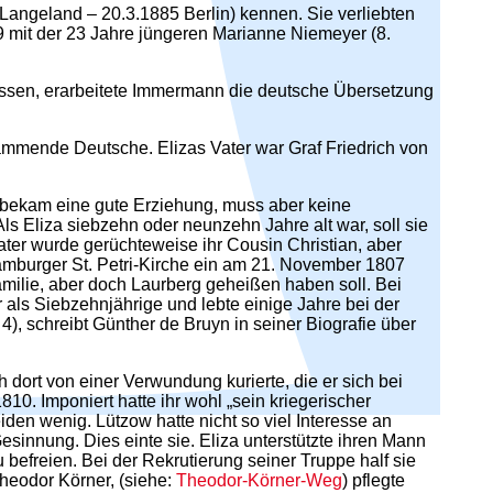
Langeland – 20.3.1885 Berlin) kennen. Sie verliebten
9 mit der 23 Jahre jüngeren Marianne Niemeyer (8.
ssen, erarbeitete Immermann die deutsche Übersetzung
ammende Deutsche. Elizas Vater war Graf Friedrich von
e bekam eine gute Erziehung, muss aber keine
ls Eliza siebzehn oder neunzehn Jahre alt war, soll sie
ter wurde gerüchteweise ihr Cousin Christian, aber
Hamburger St. Petri-Kirche ein am 21. November 1807
milie, aber doch Laurberg geheißen haben soll. Bei
r als Siebzehnjährige und lebte einige Jahre bei der
4), schreibt Günther de Bruyn in seiner Biografie über
 dort von einer Verwundung kurierte, die er sich bei
10. Imponiert hatte ihr wohl „sein kriegerischer
den wenig. Lützow hatte nicht so viel Interesse an
esinnung. Dies einte sie. Eliza unterstützte ihren Mann
befreien. Bei der Rekrutierung seiner Truppe half sie
 Theodor Körner, (siehe:
Theodor-Körner-Weg
) pflegte