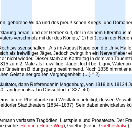
n, geborene Wilda und des preußischen Kriegs- und Domänen
Aufklärung heran, und der Heroenkult, der in seinem Elternhaus 
s Vaters verschmolz mit der des Königs,“ 1) heißt es in der Neu
chtswissenschaften. „Als im August Napoleon die Univ. Halle a
ch als freiwilliger Jäger. Jedoch zwingt ihn ein Nervenfieber ein
 er nicht wieder. Dieser starb am Karfreitag in dem von Tauent
 1815 zum 2. Male als freiwilliger Jäger, focht bei Ligny, Water
lieb für seinen Bildungsgang bestimmend. Noch 1838 nimmt er am 
schen Geist einer großen Vergangenheit. (…).‘“ 2)
tator, dann Referendar in Magdeburg, von 1819 bis 18124 Juris
0 Landgerichtsrat in Düsseldorf. (1827–40).
ns für die Rheinlande und Westfalen beteiligt, dessen Verwal
seldorfer Stadttheaters (1834–1837). Sein dabei entwickeltes
mmermann verfasste Tragödien, Lustspiele und Prosatexte. Der Fr
ne (siehe:
Heinrich-Heine-Weg
), Goethe (siehe:
Goethestraße
),