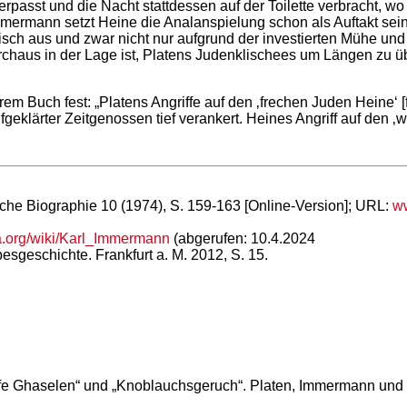
asst und die Nacht stattdessen auf der Toilette verbracht, wo 
ermann setzt Heine die Analanspielung schon als Auftakt seiner
isch aus und zwar nicht nur aufgrund der investierten Mühe und G
haus in der Lage ist, Platens Judenklischees um Längen zu über
m Buch fest: „Platens Angriffe auf den ‚frechen Juden Heine‘ [fi
fgeklärter Zeitgenossen tief verankert. Heines Angriff auf den
che Biographie 10 (1974), S. 159-163 [Online-Version]; URL:
ww
ia.org/wiki/Karl_Immermann
(abgerufen: 10.4.2024
esgeschichte. Frankfurt a. M. 2012, S. 15.
fe Ghaselen“ und „Knoblauchsgeruch“. Platen, Immermann und 