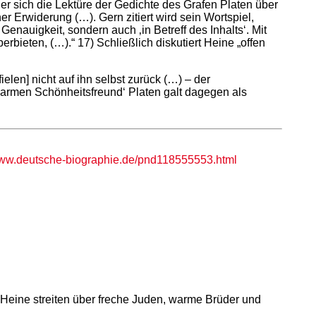
er sich die Lektüre der Gedichte des Grafen Platen über
 Erwiderung (…). Gern zitiert wird sein Wortspiel,
enauigkeit, sondern auch ‚in Betreff des Inhalts‘. Mit
bieten, (…).“ 17) Schließlich diskutiert Heine „offen
elen] nicht auf ihn selbst zurück (…) – der
 ‚warmen Schönheitsfreund‘ Platen galt dagegen als
w.deutsche-biographie.de/pnd118555553.html
Heine streiten über freche Juden, warme Brüder und