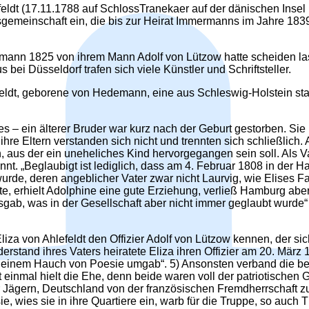
eldt (17.11.1788 auf SchlossTranekaer auf der dänischen Insel 
gemeinschaft ein, die bis zur Heirat Immermanns im Jahre 183
mann 1825 von ihrem Mann Adolf von Lützow hatte scheiden la
bei Düsseldorf trafen sich viele Künstler und Schriftsteller.
feldt, geborene von Hedemann, eine aus Schleswig-Holstein st
s – ein älterer Bruder war kurz nach der Geburt gestorben. Si
e Eltern verstanden sich nicht und trennten sich schließlich. A
 aus der ein uneheliches Kind hervorgegangen sein soll. Als Va
nt. „Beglaubigt ist lediglich, dass am 4. Februar 1808 in der 
e, deren angeblicher Vater zwar nicht Laurvig, wie Elises Fa
tete, erhielt Adolphine eine gute Erziehung, verließ Hamburg abe
usgab, was in der Gesellschaft aber nicht immer geglaubt wurde“ 
za von Ahlefeldt den Offizier Adolf von Lützow kennen, der sich
and ihres Vaters heiratete Eliza ihren Offizier am 20. März 18
t einem Hauch von Poesie umgab“. 5) Ansonsten verband die bei
einmal hielt die Ehe, denn beide waren voll der patriotischen G
Jägern, Deutschland von der französischen Fremdherrschaft zu 
ie, wies sie in ihre Quartiere ein, warb für die Truppe, so auch