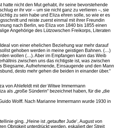
t hatte nicht den Mut gehabt, ihr seine bevorstehende
lug er ihr vor – um sie nicht ganz zu verlieren –, sie
üchtig zu sein habe und Eliza ehren solle, so wie er es
gsschnitt und reiste zuerst einmal mit ihrer Freundin
nung nach Berlin, wo Eliza von 1840 bis 1855 einen
emalige Angehörige des Lützowschen Freikorps, Literaten
 Ideal von einer ehelichen Beziehung war mehr darauf
Du sollst gehoben werden in meine geistigen Bahnen. (…)
v werden wollen (…). Aber im Empfangen kann das Weib
erhältnis zwischen uns das richtigste ist, was zwischen
das Biegsame, Aufnehmende, Einsaugende und den Mann
esbund, desto mehr gehen die beiden in einander über.“
liza von Ahlefeldt mit der Witwe Immermann
za als „große Sünderin“ bezeichnet haben, für die „die
 Guido Wolff. Nach Marianne Immermann wurde 1930 in
inie ging. „Heine ist ‚getaufter Jude‘, August von
en Obrigkeit unterdrückt werden, eskaliert der Streit