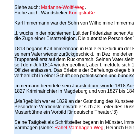
Siehe auch:
Marianne-Wolff-Weg
.
Siehe auch: Wandsbeker
Königstraße
Karl Immermann war der Sohn von Wilhelmine Immerman
„I. wuchs in der nüchternen Luft der Friderizianischen 
die Züge einer Ersatzreligion. Die autoritäre Person de
1813 begann Karl Immermann in Halle ein Studium der Re
seinem Vater wieder zurückgeschickt. Im Dez. meldet er si
Truppenteil erst auf dem Rückmarsch. Seinen Vater sieht
seit dem Juli 1814 wieder geöffnet, aber I. meldete sich
Offizier entlassen. Das Erlebnis der Befreiungskriege b
verherrlicht in einer Schrift den patriotischen und bündi
Immermann beendete sein Jurastudium, wurde 1818 Auskul
1827 Kriminalrichter in Magdeburg und von 1827 bis 184
„Maßgeblich war er 1829 an der Gründung des Kunstverei
Besondere Verdienste erwarb er sich als Leiter des Düs
Musterbühne ein Vorbild für deutsche Theater.“3)
Seine Tätigkeit als Schriftsteller begann in Münster. I
Varnhagen (siehe:
Rahel-Varnhagen-Weg
, Heinrich Hei