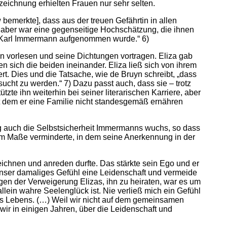
eichnung erhielten Frauen nur sehr selten.
bemerkte], dass aus der treuen Gefährtin in allen
 aber war eine gegenseitige Hochschätzung, die ihnen
at Karl Immermann aufgenommen wurde.“ 6)
ten vorlesen und seine Dichtungen vortragen. Eliza gab
en sich die beiden ineinander. Eliza ließ sich von ihrem
. Dies und die Tatsache, wie de Bruyn schreibt, „dass
ucht zu werden.“ 7) Dazu passt auch, dass sie – trotz
zte ihn weiterhin bei seiner literarischen Karriere, aber
t dem er eine Familie nicht standesgemäß ernähren
ng auch die Selbstsicherheit Immermanns wuchs, so dass
dem Maße verminderte, in dem seine Anerkennung in der
zeichnen und anreden durfte. Das stärkte sein Ego und er
e unser damaliges Gefühl eine Leidenschaft und vermeide
gen der Verweigerung Elizas, ihn zu heiraten, war es um
allein wahre Seelenglück ist. Nie verließ mich ein Gefühl
es Lebens. (…) Weil wir nicht auf dem gemeinsamen
ir in einigen Jahren, über die Leidenschaft und