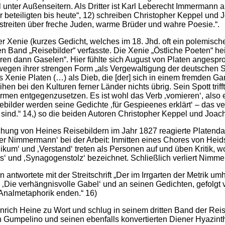
unter Außenseitern. Als Dritter ist Karl Leberecht Immermann a
e der beteiligten bis heute“, 12) schreiben Christopher Keppel u
reiten über freche Juden, warme Brüder und wahre Poesie.“.
r Xenie (kurzes Gedicht, welches im 18. Jhd. oft ein polemischer
n Band „Reisebilder“ verfasste. Die Xenie „Östliche Poeten“ he
ieren dann Gaselen“. Hier fühlte sich August von Platen angesp
gen ihrer strengen Form „als Vergewaltigung der deutschen S
ns Xenie Platen (…) als Dieb, die [der] sich in einem fremden Ga
eihen bei den Kulturen ferner Länder nichts übrig. Sein Spott tri
Formen entgegenzusetzen. Es ist wohl das Verb ‚vomieren‘, also 
lder werden seine Gedichte ‚für Gespieenes erklärt‘ – das verle
 sind.“ 14,) so die beiden Autoren Christopher Keppel und Joa
hung von Heines Reisebildern im Jahr 1827 reagierte Platendar
iker Nimmermann‘ bei der Arbeit: Inmitten eines Chores von He
kum‘ und ‚Verstand‘ treten als Personen auf und üben Kritik, w
ts‘ und ‚Synagogenstolz‘ bezeichnet. Schließlich verliert Nimm
 antwortete mit der Streitschrift „Der im Irrgarten der Metrik u
k ‚Die verhängnisvolle Gabel‘ und an seinen Gedichten, gefolgt
 Analmetaphorik enden.“ 16)
rich Heine zu Wort und schlug in seinem dritten Band der Reise
n Gumpelino und seinen ebenfalls konvertierten Diener Hyazint