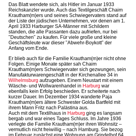
Das Blatt wendete sich, als Hitler im Januar 1933
Reichskanzler wurde. Auch das Textilgeschäft Chaim
Krautham(m)ers und seines Schwiegervaters stand auf
der Liste der jüdischen Unternehmen, vor denen am 1.
April 1933 Harburger SA-Männer mit Schildern
standen, die alle Passanten dazu aufriefen, nur bei
"Deutschen" zu kaufen. Für viele große und kleine
Geschäftsleute war dieser "Abwehr-Boykott" der
Anfang vom Ende.
Er blieb auch für die Familie Krautham(m)er nicht ohne
Folgen. Einige Monate später sah Chaim
Krautham(m)ers Schwiegervater sich gezwungen, sein
Manufakturwarengeschäft in der Kirchenallee 34 in
Wilhelmsburg
aufzugeben. Einem Neustart mit einem
Wäsche- und Wollwarenhandel in
Harburg
war
ebenfalls kein Erfolg beschieden. Er scheiterte nach
kurzer Dauer. Im Dezember 1934 wanderte Paja
Krautham(m)ers ältere Schwester Golda Bartfeld mit
ihrem Mann Fritz nach Palästina aus.
Auch mit dem Textilhaus in
Harburg
ging es langsam
bergab und war eines Tages Schluss. Im Jahre 1936
verlegte die Familie Krautham(m)er ihren Wohnsitz –
vermutlich nicht freiwillig – nach Hamburg. Sie bezog
im Februar zunächst eine Wohnung am Grindelhof 64