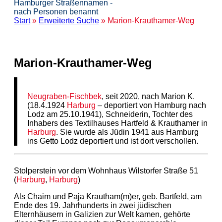
Hamburger Straßennamen -
nach Personen benannt
Start
»
Erweiterte Suche
» Marion-Krauthamer-Weg
Marion-Krauthamer-Weg
Neugraben-Fischbek
, seit 2020, nach Marion K.
(18.4.1924
Harburg
– deportiert von Hamburg nach
Lodz am 25.10.1941), Schneiderin, Tochter des
Inhabers des Textilhauses Hartfeld & Krauthamer in
Harburg
. Sie wurde als Jüdin 1941 aus Hamburg
ins Getto Lodz deportiert und ist dort verschollen.
Stolperstein vor dem Wohnhaus Wilstorfer Straße 51
(
Harburg
,
Harburg
)
Als Chaim und Paja Krautham(m)er, geb. Bartfeld, am
Ende des 19. Jahrhunderts in zwei jüdischen
Elternhäusern in Galizien zur Welt kamen, gehörte