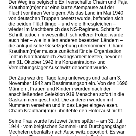
Der Weg ins belgische Exil verschaffte Chaim und Paja
Krautham(m)er nur eine kurze Atempause auf der
Flucht vor ihren Verfolgern. Als das Land im Mai 1940
von deutschen Truppen besetzt wurde, befanden sich
die beiden Flüchtlinge – und viele Ihresgleichen –
wieder im Machtbereich des NS-Regimes. Schritt für
Schritt, jedoch in wesentlich schnellerer Folge, wurde
auch hier – wie in allen anderen besetzten Ländern –
die anti-jüdische Gesetzgebung übernommen. Chaim
Krautham(m)er musste zunächst für die Organisation
Todt in Nordfrankreich Zwangsarbeit leisten, bevor er
am 31. Oktober 1942 ins Konzentrations- und
Vernichtungslager Auschwitz deportiert wurde.
Der Zug war drei Tage lang unterwegs und traf am 3.
November 1942 am Bestimmungsort ein. Von den 1696
Männern, Frauen und Kindern wurden nach der
anschließenden Selektion 919 Menschen sofort in die
Gaskammern geschickt. Die anderen wurden mit
Nummern versehen und in das Lager eingewiesen.
Chaim Krautham(m)er überlebte den Holocaust nicht.
Seine Frau wurde fast zwei Jahre später – am 31. Juli
1944 - vom belgischen Sammel- und Durchgangslager
Mechelen ebenfalls nach Auschwitz deportiert. Es war