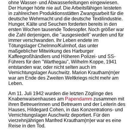
ohne Wasser- und Abwasserleitungen eingewiesen.
Der Hunger hörte nie auf. Die Arbeitsfähigen leisteten
in zahlreichen Produktionsstätten Zwangsarbeit für die
deutsche Wehrmacht und die deutsche Textilindustrie.
Hunger, Kälte und Seuchen forderten bereits in den
ersten Wochen tausende Todesopfer. Noch größer war
die Zahl derjenigen, die "ausgesiedelt" wurden und für
immer verschwanden. Ihr Leben endete im
Tötungslager Chelmno/Kulmhof, das unter
maßgeblicher Mitwirkung des Harburger
Kaffeegroßhändlers und Höheren Polizei- und SS-
Führers für den "Warthegau", Wilhelm Koppe, 1941
entstanden war, oder nicht selten auch im
Vernichtungslager Auschwitz. Marion Krautham(m)er
war am Ende des Zweiten Weltkriegs nicht mehr am
Leben.
Am 11. Juli 1942 wurden die letzten Zöglinge des
Knabenwaisenhauses am
Papendamm
zusammen mit
ihren Betreuerinnen und Betreuern und der Leiterin des
Hauses, Hildegard Cohen, in das Konzentrations- und
Vernichtungslager Auschwitz deportiert. Für den
vierzehnjährigen Manfred Krautham(m)er war es eine
Reise in den Tod.