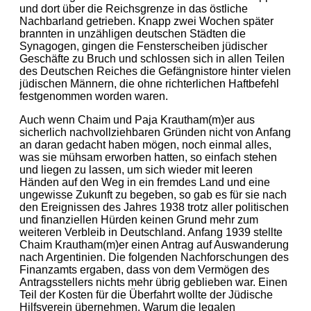
und dort über die Reichsgrenze in das östliche
Nachbarland getrieben. Knapp zwei Wochen später
brannten in unzähligen deutschen Städten die
Synagogen, gingen die Fensterscheiben jüdischer
Geschäfte zu Bruch und schlossen sich in allen Teilen
des Deutschen Reiches die Gefängnistore hinter vielen
jüdischen Männern, die ohne richterlichen Haftbefehl
festgenommen worden waren.
Auch wenn Chaim und Paja Krautham(m)er aus
sicherlich nachvollziehbaren Gründen nicht von Anfang
an daran gedacht haben mögen, noch einmal alles,
was sie mühsam erworben hatten, so einfach stehen
und liegen zu lassen, um sich wieder mit leeren
Händen auf den Weg in ein fremdes Land und eine
ungewisse Zukunft zu begeben, so gab es für sie nach
den Ereignissen des Jahres 1938 trotz aller politischen
und finanziellen Hürden keinen Grund mehr zum
weiteren Verbleib in Deutschland. Anfang 1939 stellte
Chaim Krautham(m)er einen Antrag auf Auswanderung
nach Argentinien. Die folgenden Nachforschungen des
Finanzamts ergaben, dass von dem Vermögen des
Antragsstellers nichts mehr übrig geblieben war. Einen
Teil der Kosten für die Überfahrt wollte der Jüdische
Hilfsverein übernehmen. Warum die legalen