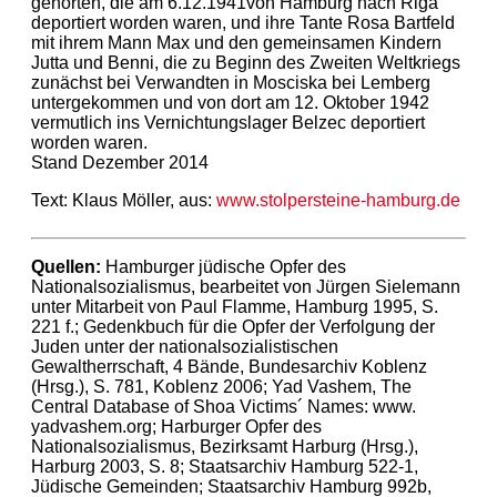
gehörten, die am 6.12.1941von Hamburg nach Riga
deportiert worden waren, und ihre Tante Rosa Bartfeld
mit ihrem Mann Max und den gemeinsamen Kindern
Jutta und Benni, die zu Beginn des Zweiten Weltkriegs
zunächst bei Verwandten in Mosciska bei Lemberg
untergekommen und von dort am 12. Oktober 1942
vermutlich ins Vernichtungslager Belzec deportiert
worden waren.
Stand Dezember 2014
Text: Klaus Möller, aus:
www.stolpersteine-hamburg.de
Quellen:
Hamburger jüdische Opfer des
Nationalsozialismus, bearbeitet von Jürgen Sielemann
unter Mitarbeit von Paul Flamme, Hamburg 1995, S.
221 f.; Gedenkbuch für die Opfer der Verfolgung der
Juden unter der nationalsozialistischen
Gewaltherrschaft, 4 Bände, Bundesarchiv Koblenz
(Hrsg.), S. 781, Koblenz 2006; Yad Vashem, The
Central Database of Shoa Victims´ Names: www.
yadvashem.org; Harburger Opfer des
Nationalsozialismus, Bezirksamt Harburg (Hrsg.),
Harburg 2003, S. 8; Staatsarchiv Hamburg 522-1,
Jüdische Gemeinden; Staatsarchiv Hamburg 992b,