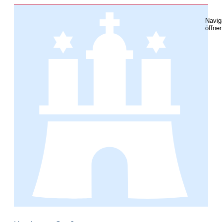
Navig
öffne