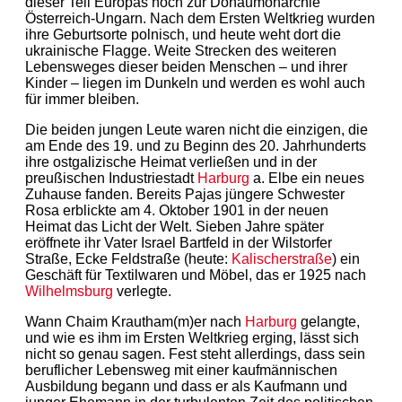
dieser Teil Europas noch zur Donaumonarchie
Österreich-Ungarn. Nach dem Ersten Weltkrieg wurden
ihre Geburtsorte polnisch, und heute weht dort die
ukrainische Flagge. Weite Strecken des weiteren
Lebensweges dieser beiden Menschen – und ihrer
Kinder – liegen im Dunkeln und werden es wohl auch
für immer bleiben.
Die beiden jungen Leute waren nicht die einzigen, die
am Ende des 19. und zu Beginn des 20. Jahrhunderts
ihre ostgalizische Heimat verließen und in der
preußischen Industriestadt
Harburg
a. Elbe ein neues
Zuhause fanden. Bereits Pajas jüngere Schwester
Rosa erblickte am 4. Oktober 1901 in der neuen
Heimat das Licht der Welt. Sieben Jahre später
eröffnete ihr Vater Israel Bartfeld in der Wilstorfer
Straße, Ecke Feldstraße (heute:
Kalischerstraße
) ein
Geschäft für Textilwaren und Möbel, das er 1925 nach
Wilhelmsburg
verlegte.
Wann Chaim Krautham(m)er nach
Harburg
gelangte,
und wie es ihm im Ersten Weltkrieg erging, lässt sich
nicht so genau sagen. Fest steht allerdings, dass sein
beruflicher Lebensweg mit einer kaufmännischen
Ausbildung begann und dass er als Kaufmann und