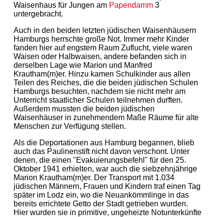
Waisenhaus für Jungen am
Papendamm
3
untergebracht.
Auch in den beiden letzten jüdischen Waisenhäusern
Hamburgs herrschte große Not. Immer mehr Kinder
fanden hier auf engstem Raum Zuflucht, viele waren
Waisen oder Halbwaisen, andere befanden sich in
derselben Lage wie Marion und Manfred
Krautham(m)er. Hinzu kamen Schulkinder aus allen
Teilen des Reiches, die die beiden jüdischen Schulen
Hamburgs besuchten, nachdem sie nicht mehr am
Unterricht staatlicher Schulen teilnehmen durften.
Außerdem mussten die beiden jüdischen
Waisenhäuser in zunehmendem Maße Räume für alte
Menschen zur Verfügung stellen.
Als die Deportationen aus Hamburg begannen, blieb
auch das Paulinenstift nicht davon verschont. Unter
denen, die einen "Evakuierungsbefehl" für den 25.
Oktober 1941 erhielten, war auch die siebzehnjährige
Marion Krautham(m)er. Der Transport mit 1.034
jüdischen Männern, Frauen und Kindern traf einen Tag
später im Lodz ein, wo die Neuankömmlinge in das
bereits errichtete Getto der Stadt getrieben wurden.
Hier wurden sie in primitive, ungeheizte Notunterkünfte