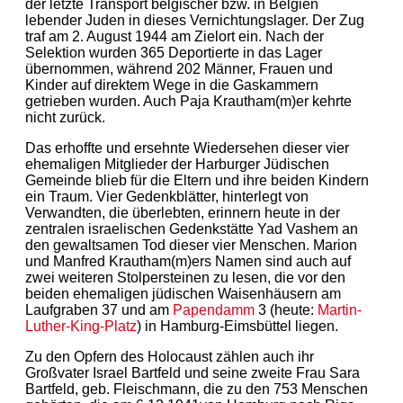
der letzte Transport belgischer bzw. in Belgien
lebender Juden in dieses Vernichtungslager. Der Zug
traf am 2. August 1944 am Zielort ein. Nach der
Selektion wurden 365 Deportierte in das Lager
übernommen, während 202 Männer, Frauen und
Kinder auf direktem Wege in die Gaskammern
getrieben wurden. Auch Paja Krautham(m)er kehrte
nicht zurück.
Das erhoffte und ersehnte Wiedersehen dieser vier
ehemaligen Mitglieder der Harburger Jüdischen
Gemeinde blieb für die Eltern und ihre beiden Kindern
ein Traum. Vier Gedenkblätter, hinterlegt von
Verwandten, die überlebten, erinnern heute in der
zentralen israelischen Gedenkstätte Yad Vashem an
den gewaltsamen Tod dieser vier Menschen. Marion
und Manfred Krautham(m)ers Namen sind auch auf
zwei weiteren Stolpersteinen zu lesen, die vor den
beiden ehemaligen jüdischen Waisenhäusern am
Laufgraben 37 und am
Papendamm
3 (heute:
Martin-
Luther-King-Platz
) in Hamburg-Eimsbüttel liegen.
Zu den Opfern des Holocaust zählen auch ihr
Großvater Israel Bartfeld und seine zweite Frau Sara
Bartfeld, geb. Fleischmann, die zu den 753 Menschen