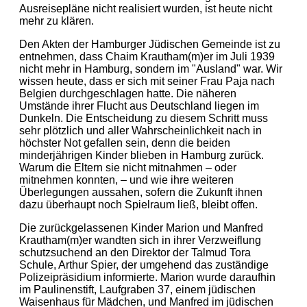
Ausreisepläne nicht realisiert wurden, ist heute nicht
mehr zu klären.
Den Akten der Hamburger Jüdischen Gemeinde ist zu
entnehmen, dass Chaim Krautham(m)er im Juli 1939
nicht mehr in Hamburg, sondern im "Ausland" war. Wir
wissen heute, dass er sich mit seiner Frau Paja nach
Belgien durchgeschlagen hatte. Die näheren
Umstände ihrer Flucht aus Deutschland liegen im
Dunkeln. Die Entscheidung zu diesem Schritt muss
sehr plötzlich und aller Wahrscheinlichkeit nach in
höchster Not gefallen sein, denn die beiden
minderjährigen Kinder blieben in Hamburg zurück.
Warum die Eltern sie nicht mitnahmen – oder
mitnehmen konnten, – und wie ihre weiteren
Überlegungen aussahen, sofern die Zukunft ihnen
dazu überhaupt noch Spielraum ließ, bleibt offen.
Die zurückgelassenen Kinder Marion und Manfred
Krautham(m)er wandten sich in ihrer Verzweiflung
schutzsuchend an den Direktor der Talmud Tora
Schule, Arthur Spier, der umgehend das zuständige
Polizeipräsidium informierte. Marion wurde daraufhin
im Paulinenstift, Laufgraben 37, einem jüdischen
Waisenhaus für Mädchen, und Manfred im jüdischen