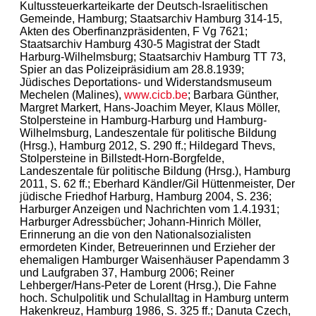
Kultussteuerkarteikarte der Deutsch-Israelitischen
Gemeinde, Hamburg; Staatsarchiv Hamburg 314-15,
Akten des Oberfinanzpräsidenten, F Vg 7621;
Staatsarchiv Hamburg 430-5 Magistrat der Stadt
Harburg-Wilhelmsburg; Staatsarchiv Hamburg TT 73,
Spier an das Polizeipräsidium am 28.8.1939;
Jüdisches Deportations- und Widerstandsmuseum
Mechelen (Malines),
www.cicb.be
; Barbara Günther,
Margret Markert, Hans-Joachim Meyer, Klaus Möller,
Stolpersteine in Hamburg-Harburg und Hamburg-
Wilhelmsburg, Landeszentale für politische Bildung
(Hrsg.), Hamburg 2012, S. 290 ff.; Hildegard Thevs,
Stolpersteine in Billstedt-Horn-Borgfelde,
Landeszentale für politische Bildung (Hrsg.), Hamburg
2011, S. 62 ff.; Eberhard Kändler/Gil Hüttenmeister, Der
jüdische Friedhof Harburg, Hamburg 2004, S. 236;
Harburger Anzeigen und Nachrichten vom 1.4.1931;
Harburger Adressbücher; Johann-Hinrich Möller,
Erinnerung an die von den Nationalsozialisten
ermordeten Kinder, Betreuerinnen und Erzieher der
ehemaligen Hamburger Waisenhäuser Papendamm 3
und Laufgraben 37, Hamburg 2006; Reiner
Lehberger/Hans-Peter de Lorent (Hrsg.), Die Fahne
hoch. Schulpolitik und Schulalltag in Hamburg unterm
Hakenkreuz, Hamburg 1986, S. 325 ff.; Danuta Czech,