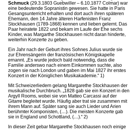
Schmuck
(29.3.1803 Guebwiller – 6.10.1877 Colmar) war
eine bedeutende Sopranistin gewesen. Sie hatte in Paris
Gesangsunterricht erhalten und dort auch ihren späteren
Ehemann, den 14 Jahre älteren Harfenisten Franz
Stockhausen (1789-1868) kennen und lieben gelernt. Das
Paar heiratete 1822 und bekam im Laufe der Ehe sechs
Kinder, was Margarthe Stockhausen nicht daran hinderte,
weiterhin Konzerte zu geben.
Ein Jahr nach der Geburt ihres Sohnes Julius wurde sie
zur Ehrensängerin der französischen Königskapelle
ernannt. „Es wurde jedoch bald notwendig, dass die
Familie anderswo nach einem Einkommen suchte, also
zogen sie nach London und gaben im Mai 1827 ihr erstes
Konzert in der Königlichen Musikakademie.“ 1)
Mit Schweizerliedern gelang Margarethe Stockhausen der
musikalische Durchbruch. „1828 gab sie ein Konzert in den
Argyll Rooms, wobei sie von Matteo Carcassi auf der
Gitarre begleitet wurde. Häufig aber trat sie zusammen mit
ihrem Mann auf. Später sang sie auch Lieder und Arien
berühmter Komponisten, (…). Die meisten Konzerte gab
sie in England und Schottland, (…).“ 2)
In dieser Zeit gebar Margarethe Stockhausen noch einige