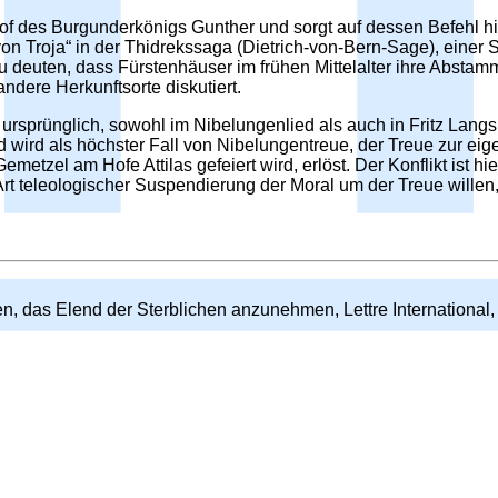
f des Burgunderkönigs Gunther und sorgt auf dessen Befehl hin
von Troja“ in der Thidrekssaga (Dietrich-von-Bern-Sage), eine
zu deuten, dass Fürstenhäuser im frühen Mittelalter ihre Abst
ndere Herkunftsorte diskutiert.
r ursprünglich, sowohl im Nibelungenlied als auch in Fritz Langs 
d wird als höchster Fall von Nibelungentreue, der Treue zur ei
emetzel am Hofe Attilas gefeiert wird, erlöst. Der Konflikt ist 
Art teleologischer Suspendierung der Moral um der Treue willen, 
, das Elend der Sterblichen anzunehmen, Lettre International, 