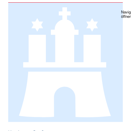
Navig
öffne