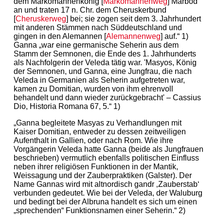
dem Markomannenkönig [
Markomannenweg
] Marbod
an und traten 17 n. Chr. dem Cheruskerbund
[
Cheruskerweg
] bei; sie zogen seit dem 3. Jahrhundert
mit anderen Stämmen nach Süddeutschland und
gingen in den Alemannen [
Alemannenweg
] auf.“ 1)
Ganna „war eine germanische Seherin aus dem
Stamm der Semnonen, die Ende des 1. Jahrhunderts
als Nachfolgerin der Veleda tätig war. 'Masyos, König
der Semnonen, und Ganna, eine Jungfrau, die nach
Veleda in Germanien als Seherin aufgetreten war,
kamen zu Domitian, wurden von ihm ehrenvoll
behandelt und dann wieder zurückgebracht' – Cassius
Dio, Historia Romana 67, 5.“ 1)
„Ganna begleitete Masyas zu Verhandlungen mit
Kaiser Domitian, entweder zu dessen zeitweiligen
Aufenthalt in Gallien, oder nach Rom. Wie ihre
Vorgängerin Veleda hatte Ganna (beide als Jungfrauen
beschrieben) vermutlich ebenfalls politischen Einfluss
neben ihrer religiösen Funktionen in der Mantik,
Weissagung und der Zauberpraktiken (Galster). Der
Name Gannas wird mit altnordisch gandr ‚Zauberstab‘
verbunden gedeutet. Wie bei der Veleda, der Waluburg
und bedingt bei der Albruna handelt es sich um einen
„sprechenden“ Funktionsnamen einer Seherin.“ 2)