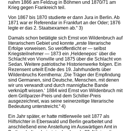
nahm 1866 am Feldzug in Böhmen und 1870/71 am
Krieg gegen Frankreich teil.
Von 1867 bis 1870 studierte er dann Jura in Berlin. Ab
1871 war er Referendar in Frankfurt an der Oder; 1876
legte er das 2. Staatsexamen ab.“ 3)
Damals schon betätigte sich Ernst von Wildenbruch auf
literarischem Gebiet und konnte „erste literarische
Erfolge vorweisen. So veröffentlicht er — selbst
Kriegsteilnehmer — 1873 ein ‚Heldenepos‘ über die
Schlacht von Vionville und 1875 über die Schlacht von
Sedan. Weitere patriotische Historienwerke folgen. Ein
Rezensent urteilt Ende des 19. Jahrhunderts über
Wildenbruchs Kernthema: ‚Die Träger der Empfindung
sind Germanen, sind Deutsche, Menschen, mit denen
wir uns verwandt und durch mannigfache Bande
verknüpft wissen.‘ 1884 wird Ernst von Wildenbruch mit
dem Grillparzer-Preis und dem Schiller-Preis
ausgezeichnet, was seine seinerzeitige literarische
Bedeutung unterstreicht.“ 4)
Ein Jahr später, er hatte mittlerweile seit 1877 als
Hilfsrichter in Eberswald und Berlin gearbeitet und
anschließend eine Anstellung im Auswärtigen Amt in