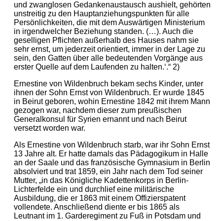
und zwanglosen Gedankenaustausch aushielt, gehörten
unstreitig zu den Hauptanziehungspunkten für alle
Persönlichkeiten, die mit dem Auswärtigen Ministerium
in irgendwelcher Beziehung standen. (…). Auch die
geselligen Pflichten außerhalb des Hauses nahm sie
sehr ernst, um jederzeit orientiert, immer in der Lage zu
sein, den Gatten über alle bedeutenden Vorgänge aus
erster Quelle auf dem Laufenden zu halten.‘.“ 2)
Ernestine von Wildenbruch bekam sechs Kinder, unter
ihnen der Sohn Ernst von Wildenbruch. Er wurde 1845
in Beirut geboren, wohin Ernestine 1842 mit ihrem Mann
gezogen war, nachdem dieser zum preußischen
Generalkonsul für Syrien ernannt und nach Beirut
versetzt worden war.
Als Ernestine von Wildenbruch starb, war ihr Sohn Ernst
13 Jahre alt. Er hatte damals das Pädagogikum in Halle
an der Saale und das französische Gymnasium in Berlin
absolviert und trat 1859, ein Jahr nach dem Tod seiner
Mutter, „in das Königliche Kadettenkorps in Berlin-
Lichterfelde ein und durchlief eine militärische
Ausbildung, die er 1863 mit einem Offizierspatent
vollendete. Anschließend diente er bis 1865 als
Leutnant im 1. Garderegiment zu Fuß in Potsdam und