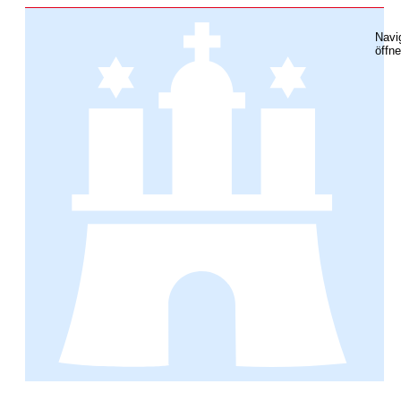
Navi
öffn