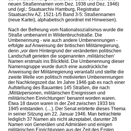
neuen Straßennamen vom Dez. 1938 und Dez. 1946)
und (vgl.: Staatsarchiv Hamburg, Registratur
Staatsarchiv AZ. 1521-1/5 Band 3-5: Straßennamen
(neue Kartei), alphabetisch geordnet mit Hinweisen).
Nach der Befreiung vom Nationalsozialismus wurde die
Straße umbenannt in Wildenbruchstraße. Die
Umbenennung - wie auch andere Umbenennungen -
erfolgte auf Anweisung der britischen Militärregierung,
denn „vor dem Hintergrund der veränderten politischen
Landschaft gerieten die sogenannten ‚militärischen‘
Namen erstmals ins Blickfeld. Die Umbenennung dieser
Namensgruppe wurde durch eine ausdrückliche
Anweisung der Militärregierung veranlaßt und stellte die
zweite Welle von politisch motivierten Umbenennungen
der Nachkriegszeit dar. Im Jahre 1946 gab es nach einer
Aufstellung des Bauamtes 145 Straßen, die nach
‚Militärpersonen, militärischen Ereignissen und
militärischen Einrichtungen‘ benannt worden waren.
Etwa 18 davon waren in der Zeit zwischen 1933 bis
1945 entstanden. (…). Der Senat erörterte dieses Thema
in seiner Sitzung am 22. Januar 1946. Man betrachtete
lediglich 37 Namen als nicht akzeptabel, darunter 28
Namen von Generälen und Admirälen und einigen
militärischen Einrichtungen aus der Zeit des Ersten