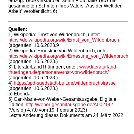
einzog. 1909 verstarb er. Seine Frau hatte 1907 die
gesammelten Schriften ihres Vaters „Aus der Welt der
Arbeit“ veröffentlicht. 6)
Quellen:
1) Wikipedia: Ernst von Wildenbruch, unter:
https://de.wikipedia.org/wiki/Ernst_von_Wildenbruch
(abgerufen: 10.6.2023.9
2) Wikipedia: Ernestine von Wildenbruch, unter:
https://de.wikipedia.org/wiki/Ernestine_von_Wildenbruch
(abgerufen: 10.6.2023.)
3) LiteraturLandThüringen, unter:
www.literaturland-
thueringen.de/personen/ernst-von-wildenbruch/
(abgerufen: 10.6.2023.)
4)
https://spd-suedstadt-bult.de/wildenbruchstrasse
(abgerufen: 10.6.2023.)
5) Ebenda.
6) Carl-Maria-von-Weber-Gesamtausgabe. Digitale
Edition,
http://weber-gesamtausgabe.de/A002142
(Version 4.7.0 vom 19. Februar 2023)
Letzte Änderung dieses Dokuments am 24. März 2022