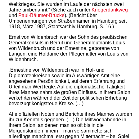
Weltkrieges. Sie wurden im Laufe der nächsten zwei
Jahre umbenannt.“ (Siehe auch unter
Kriegerdankweg
und
Paul-Bäumer-Brücke
). (Bericht über
Umbenennungen von Straßennamen in Hamburg seit
1918, März 1987, Staatsarchiv Hamburg, S. 16.)
Ernst von Wildenbruch war der Sohn des preußischen
Generalkonsuls in Beirut und Generalleutnants Louis
von Wildenbruch und der Ernestine, geborene von
Langen, eine Hofdame der Pflegemutter von Louis von
Wildenbruch.
„Ernestine von Wildenbruch war in Hof- und
Diplomatenkreisen sowie im Auswärtigen Amt eine
angesehene Persönlichkeit, auf deren Erfahrung und
Urteil man Wert legte. Auf die diplomatische Tätigkeit
ihres Mannes nahm sie großen Einfluss. In ihrem Salon
verkehrten während der Zeit der politischen Erhebung
bevorzugt königstreue Kreise. (…)
Alle offiziellen Noten und Berichte ihres Mannes wurden
ihr zur Kenntnis gegeben. (…) Die Mittwochabende in
ihrem Salon, an denen man so oft bis in die
Morgenstunden hinein – man versammelte sich
allerdings manchmal erst gegen Mitternacht – bei Spiel