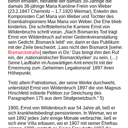
Berlin erhalten, heiratete der damals 39-Jährige die
damals 38-jährige Maria Karoline Freiin von Weber
(23.2.1847 Chemnitz – 1.7.1920 Weimar), Enkelin des
Komponisten Carl Maria von Weber und Tochter des
Eisenbahnpioniers Max Maria von Weber. Die Ehe blieb
kinderlos. Die schriftstellerische Karriere Ernst von
Wildenbruchs schritt voran. „Nach Bismarcks Tod trägt
Ernst von Wildenbruch auf einer Gedenkveranstaltung
sein Gedicht ‚Bismarck lebt!‘ vor, darin er das Publikum
mit der Zeile beschwört: ‚Lass nicht den Bismarck [siehe:
Bismarckstraße
] sterben in Dir.‘ Das bringt ihm den Ruf
ein, der ‚nationalistischer Bismarcklyriker‘ zu sein. (…)
Seine Laufbahn im Auswärtigen Amt erreicht mit der
Ernennung zum ‚Geheimen Legationsrat‘ 1897 ihren
Höhepunkt.
Trotz allem Patriotismus, der seine Werke durchweht,
unterstützt Ernst von Wildenbruch 1897 die von Magnus
Hirschfeld initiierte Petition zur Streichung des
Paragraphen 175 aus dem Strafgesetzbuch.“ 5)
1900, Ernst von Wildenbruch war 54 Jahre alt, ließ er
sich krankheitsbedingt pensionieren. In Weimar, wo er
seit 1892 jedes Jahr einige Monate verbrachte, ließ er
sich eine Villa erbauen, wo er 1907 mit seiner Ehefrau