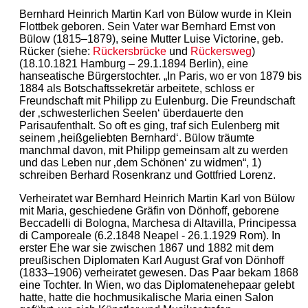
Bernhard Heinrich Martin Karl von Bülow wurde in Klein
Flottbek geboren. Sein Vater war Bernhard Ernst von
Bülow (1815–1879), seine Mutter Luise Victorine, geb.
Rücker (siehe:
Rückersbrücke
und
Rückersweg
)
(18.10.1821 Hamburg – 29.1.1894 Berlin), eine
hanseatische Bürgerstochter. „In Paris, wo er von 1879 bis
1884 als Botschaftssekretär arbeitete, schloss er
Freundschaft mit Philipp zu Eulenburg. Die Freundschaft
der ‚schwesterlichen Seelen‘ überdauerte den
Parisaufenthalt. So oft es ging, traf sich Eulenberg mit
seinem ‚heißgeliebten Bernhard‘. Bülow träumte
manchmal davon, mit Philipp gemeinsam alt zu werden
und das Leben nur ‚dem Schönen‘ zu widmen“, 1)
schreiben Berhard Rosenkranz und Gottfried Lorenz.
Verheiratet war Bernhard Heinrich Martin Karl von Bülow
mit Maria, geschiedene Gräfin von Dönhoff, geborene
Beccadelli di Bologna, Marchesa di Altavilla, Principessa
di Camporeale (6.2.1848 Neapel - 26.1.1929 Rom). In
erster Ehe war sie zwischen 1867 und 1882 mit dem
preußischen Diplomaten Karl August Graf von Dönhoff
(1833–1906) verheiratet gewesen. Das Paar bekam 1868
eine Tochter. In Wien, wo das Diplomatenehepaar gelebt
hatte, hatte die hochmusikalische Maria einen Salon