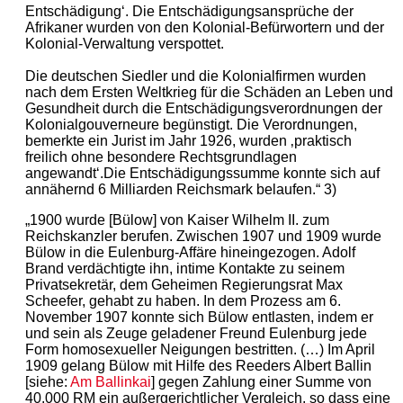
Entschädigung‘. Die Entschädigungsansprüche der
Afrikaner wurden von den Kolonial-Befürwortern und der
Kolonial-Verwaltung verspottet.
Die deutschen Siedler und die Kolonialfirmen wurden
nach dem Ersten Weltkrieg für die Schäden an Leben und
Gesundheit durch die Entschädigungsverordnungen der
Kolonialgouverneure begünstigt. Die Verordnungen,
bemerkte ein Jurist im Jahr 1926, wurden ‚praktisch
freilich ohne besondere Rechtsgrundlagen
angewandt‘.Die Entschädigungssumme konnte sich auf
annähernd 6 Milliarden Reichsmark belaufen.“ 3)
„1900 wurde [Bülow] von Kaiser Wilhelm II. zum
Reichskanzler berufen. Zwischen 1907 und 1909 wurde
Bülow in die Eulenburg-Affäre hineingezogen. Adolf
Brand verdächtigte ihn, intime Kontakte zu seinem
Privatsekretär, dem Geheimen Regierungsrat Max
Scheefer, gehabt zu haben. In dem Prozess am 6.
November 1907 konnte sich Bülow entlasten, indem er
und sein als Zeuge geladener Freund Eulenburg jede
Form homosexueller Neigungen bestritten. (…) Im April
1909 gelang Bülow mit Hilfe des Reeders Albert Ballin
[siehe:
Am
Ballinkai
] gegen Zahlung einer Summe von
40.000 RM ein außergerichtlicher Vergleich, so dass eine