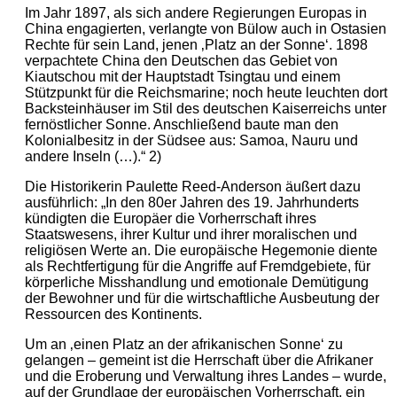
Im Jahr 1897, als sich andere Regierungen Europas in
China engagierten, verlangte von Bülow auch in Ostasien
Rechte für sein Land, jenen ‚Platz an der Sonne‘. 1898
verpachtete China den Deutschen das Gebiet von
Kiautschou mit der Hauptstadt Tsingtau und einem
Stützpunkt für die Reichsmarine; noch heute leuchten dort
Backsteinhäuser im Stil des deutschen Kaiserreichs unter
fernöstlicher Sonne. Anschließend baute man den
Kolonialbesitz in der Südsee aus: Samoa, Nauru und
andere Inseln (…).“ 2)
Die Historikerin Paulette Reed-Anderson äußert dazu
ausführlich: „In den 80er Jahren des 19. Jahrhunderts
kündigten die Europäer die Vorherrschaft ihres
Staatswesens, ihrer Kultur und ihrer moralischen und
religiösen Werte an. Die europäische Hegemonie diente
als Rechtfertigung für die Angriffe auf Fremdgebiete, für
körperliche Misshandlung und emotionale Demütigung
der Bewohner und für die wirtschaftliche Ausbeutung der
Ressourcen des Kontinents.
Um an ‚einen Platz an der afrikanischen Sonne‘ zu
gelangen – gemeint ist die Herrschaft über die Afrikaner
und die Eroberung und Verwaltung ihres Landes – wurde,
auf der Grundlage der europäischen Vorherrschaft, ein