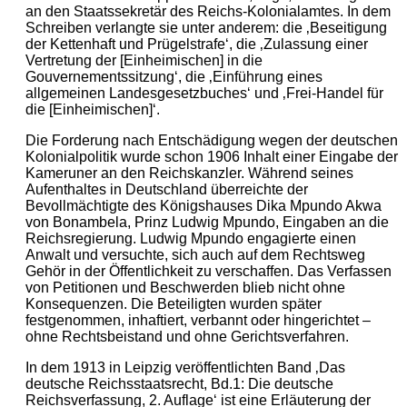
an den Staatssekretär des Reichs-Kolonialamtes. In dem
Schreiben verlangte sie unter anderem: die ‚Beseitigung
der Kettenhaft und Prügelstrafe‘, die ‚Zulassung einer
Vertretung der [Einheimischen] in die
Gouvernementssitzung‘, die ‚Einführung eines
allgemeinen Landesgesetzbuches‘ und ‚Frei-Handel für
die [Einheimischen]‘.
Die Forderung nach Entschädigung wegen der deutschen
Kolonialpolitik wurde schon 1906 Inhalt einer Eingabe der
Kameruner an den Reichskanzler. Während seines
Aufenthaltes in Deutschland überreichte der
Bevollmächtigte des Königshauses Dika Mpundo Akwa
von Bonambela, Prinz Ludwig Mpundo, Eingaben an die
Reichsregierung. Ludwig Mpundo engagierte einen
Anwalt und versuchte, sich auch auf dem Rechtsweg
Gehör in der Öffentlichkeit zu verschaffen. Das Verfassen
von Petitionen und Beschwerden blieb nicht ohne
Konsequenzen. Die Beteiligten wurden später
festgenommen, inhaftiert, verbannt oder hingerichtet –
ohne Rechtsbeistand und ohne Gerichtsverfahren.
In dem 1913 in Leipzig veröffentlichten Band ‚Das
deutsche Reichsstaatsrecht, Bd.1: Die deutsche
Reichsverfassung, 2. Auflage‘ ist eine Erläuterung der