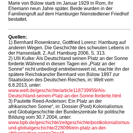
Marie von Bülow starb im Januar 1929 in Rom, ihr
Ehemann neun Jahre später. Beide wurden in der
Familiengruft auf dem Hamburger Nienstedtener Friedhof
bestattet.
Quellen:
1) Bernhard Rosenkranz, Gottfried Lorenz: Hamburg auf
anderen Wegen. Die Geschichte des schwulen Lebens in
der Hansestadt. 2. Auf. Hamburg 2006, S. 313.
2) Ulli Kulke: Als Deutschland seinen Platz an der Sonne
forderte.Während in diesen Tagen ein „Platz an der
Sonne“ nicht unbedingt erstrebenswert ist, machte ihn der
spätere Reichskanzler Bernhard von Bülow 1897 zur
Staatsräson des Deutschen Reiches, in: Welt vom
6.8.2013, unter:
www.welt.de/geschichte/article118739959/Als-
Deutschland-seinen-Platz-an-der-Sonne-forderte.html
3) Paulette Reed-Anderson: Ein Platz an der
afrikanischen Sonne“, in: Dossier (Post) Kolonialismus
und Globalgeschichte der Bundeszentrale für politische
Bildung vom 30.7.2004, unter:
www.bpb.de/geschichte/zeitgeschichte/postkolonialismus-
und-globalgeschichte/228096/ein-platz-an-der-