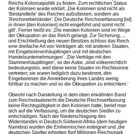
Reichs-Kolonialpolitik zu finden. Zum rechtlichen Status
der Kolonien wurde erklärt: ‚Die Kolonien sind nicht als
'Bestandteile' des Reiches aufzufassen, sondern als
'Reichsnebenländer'. Die Deutsche Reichsverfassung [ist]
in ihnen [den Kolonien] nicht eingeführt und somit nicht
gilt‘. Ferner heißt es: ‚Die meisten Kolonien sind im Wege
der Okkupation an das Reich gelangt. Zur Sicherung, ...
und Erschließung des neuen Besitzes schloss das Reich
eine dreifache Art von Verträgen ab: mit anderen Staaten,
mit Eingeborenenhäuptlingen und mit deutschen
Handelsunternehmungen‘. ‚Die Verträge mit den
Stammeshäuptlingen‘, so der Autor, ‚sind völkerrechtlich
bedeutungslos, weil diese keine Staaten im Rechtssinne
vertreten; sie waren lediglich dazu bestimmt, den
Eingeborenen die Annektierung ihres Landes wenig
fühlbar zu machen und so die Okkupation zu erleichtern.‘
Obwohl nach Darstellung in dem oben erwähnten Band
zum Reichsstaatsrecht die Deutsche Reichsverfassung
keine Rechtsgültigkeit in den Kolonien hatte, berief man
sich auf die Verfassung, um die deutschen Siedler zu
entschädigen. Nach der Niederschlagung des
Widerstandes in Deutsch-Südwest-Afrika (dem heutigen
Namibia) wurden die Einheimischen enteignet und ‚die
deutschen Siedler erhielten fünf Millionen Reichsmark