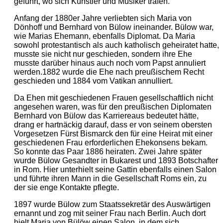
geführt, wo sich Künstler und Musiker trafen.
Anfang der 1880er Jahre verliebten sich Maria von
Dönhoff und Bernhard von Bülow ineinander. Bülow war,
wie Marias Ehemann, ebenfalls Diplomat. Da Maria
sowohl protestantisch als auch katholisch geheiratet hatte,
musste sie nicht nur geschieden, sondern ihre Ehe
musste darüber hinaus auch noch vom Papst annuliert
werden.1882 wurde die Ehe nach preußischem Recht
geschieden und 1884 vom Vatikan annulliert.
Da Ehen mit geschiedenen Frauen gesellschaftlich nicht
angesehen waren, was für den preußischen Diplomaten
Bernhard von Bülow das Karriereaus bedeutet hätte,
drang er hartnäckig darauf, dass er von seinem obersten
Vorgesetzen Fürst Bismarck den für eine Heirat mit einer
geschiedenen Frau erforderlichen Ehekonsens bekam.
So konnte das Paar 1886 heiraten. Zwei Jahre später
wurde Bülow Gesandter in Bukarest und 1893 Botschafter
in Rom. Hier unterhielt seine Gattin ebenfalls einen Salon
und führte ihren Mann in die Gesellschaft Roms ein, zu
der sie enge Kontakte pflegte.
1897 wurde Bülow zum Staatssekretär des Auswärtigen
ernannt und zog mit seiner Frau nach Berlin. Auch dort
hielt Maria von Bülöw einen Salon, in dem sich