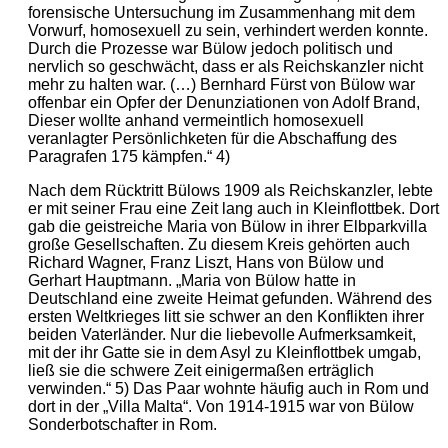
forensische Untersuchung im Zusammenhang mit dem
Vorwurf, homosexuell zu sein, verhindert werden konnte.
Durch die Prozesse war Bülow jedoch politisch und
nervlich so geschwächt, dass er als Reichskanzler nicht
mehr zu halten war. (…) Bernhard Fürst von Bülow war
offenbar ein Opfer der Denunziationen von Adolf Brand,
Dieser wollte anhand vermeintlich homosexuell
veranlagter Persönlichketen für die Abschaffung des
Paragrafen 175 kämpfen.“ 4)
Nach dem Rücktritt Bülows 1909 als Reichskanzler, lebte
er mit seiner Frau eine Zeit lang auch in Kleinflottbek. Dort
gab die geistreiche Maria von Bülow in ihrer Elbparkvilla
große Gesellschaften. Zu diesem Kreis gehörten auch
Richard Wagner, Franz Liszt, Hans von Bülow und
Gerhart Hauptmann. „Maria von Bülow hatte in
Deutschland eine zweite Heimat gefunden. Während des
ersten Weltkrieges litt sie schwer an den Konflikten ihrer
beiden Vaterländer. Nur die liebevolle Aufmerksamkeit,
mit der ihr Gatte sie in dem Asyl zu Kleinflottbek umgab,
ließ sie die schwere Zeit einigermaßen erträglich
verwinden.“ 5) Das Paar wohnte häufig auch in Rom und
dort in der „Villa Malta“. Von 1914-1915 war von Bülow
Sonderbotschafter in Rom.