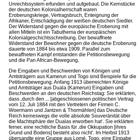
Unrechtssystem erfunden und aufgebaut. Die Kernstücke
der deutschen Kolonialherrschaft waren
Eroberungskriege, Vertragsbruch, Enteignung der
Afrikaner, Entschädigung der weißen deutschen Siedler.
Der Widerstand gegen die europäische Eroberung mit
allen Mitteln ist ein Tabuthema der europäischen
Kolonialgeschichtsschreibung. Der bewaffnete
Widerstand der Bewohner gegen die deutsche Eroberung
dauerte von 1884 bis etwa 1909. Parallel zum
bewaffneten Kampf entstanden die Petitionsbewegung
und die Pan African-Bewegung.
Die Eingaben und Beschwerden von Königen und
Amtsträgern aus Kamerun und Togo sind Beispiele für die
Petitionsbewegung. Anfang 1913 überreichten Könige
und Amtsträger aus Duala (Kamerun) Eingaben und
Beschwerden an den deutschen Reichstag: Sie erklärten,
dass ‚durch den ... [abgeschlossenen politischen Vertrag
vom 12. Juli 1884 mit den Vertretern der Firmen C.
Woermann und Jantzen & Thormählen] das Deutsche
Reich keineswegs die volle absolute Souveränität über
die Machtsphäre der Dualas erworben hat‘. Sie erklärten
ferner, eine rechtliche Basis für ‚die Okkupation [ihres
Grund und Bodens] besteht also nicht‘. Im Herbst 1913
übersandte eine Gruppe aus Lomé, Togo, eine Eingabe