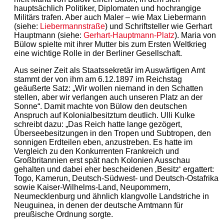
hauptsächlich Politiker, Diplomaten und hochrangige
Militärs trafen. Aber auch Maler – wie Max Liebermann
(siehe:
Liebermannstraße
) und Schriftsteller wie Gerhart
Hauptmann (siehe:
Gerhart-Hauptmann-Platz
). Maria von
Bülow spielte mit ihrer Mutter bis zum Ersten Weltkrieg
eine wichtige Rolle in der Berliner Gesellschaft.
Aus seiner Zeit als Staatssekretär im Auswärtigen Amt
stammt der von ihm am 6.12.1897 im Reichstag
geäußerte Satz: „Wir wollen niemand in den Schatten
stellen, aber wir verlangen auch unseren Platz an der
Sonne“. Damit machte von Bülow den deutschen
Anspruch auf Kolonialbesitztum deutlich. Ulli Kulke
schreibt dazu: „Das Reich hatte lange gezögert,
Überseebesitzungen in den Tropen und Subtropen, den
sonnigen Erdteilen eben, anzustreben. Es hatte im
Vergleich zu den Konkurrenten Frankreich und
Großbritannien erst spät nach Kolonien Ausschau
gehalten und dabei eher bescheidenen ‚Besitz‘ ergattert:
Togo, Kamerun, Deutsch-Südwest- und Deutsch-Ostafrika
sowie Kaiser-Wilhelms-Land, Neupommern,
Neumecklenburg und ähnlich klangvolle Landstriche in
Neuguinea, in denen der deutsche Amtmann für
preußische Ordnung sorgte.