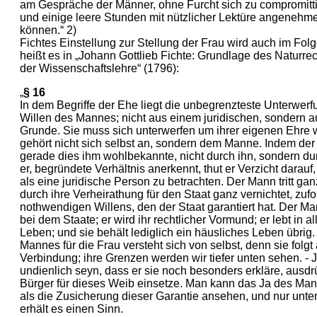
am Gespräche der Männer, ohne Furcht sich zu compromitti
und einige leere Stunden mit nützlicher Lektüre angenehme
können.“ 2)
Fichtes Einstellung zur Stellung der Frau wird auch im Fol
heißt es in „Johann Gottlieb Fichte: Grundlage des Naturre
der Wissenschaftslehre“ (1796):
„
§ 16
In dem Begriffe der Ehe liegt die unbegrenzteste Unterwerf
Willen des Mannes; nicht aus einem juridischen, sondern 
Grunde. Sie muss sich unterwerfen um ihrer eigenen Ehre wi
gehört nicht sich selbst an, sondern dem Manne. Indem der S
gerade dies ihm wohlbekannte, nicht durch ihn, sondern d
er, begründete Verhältnis anerkennt, thut er Verzicht darau
als eine juridische Person zu betrachten. Der Mann tritt ganz 
durch ihre Verheirathung für den Staat ganz vernichtet, zuf
nothwendigen Willens, den der Staat garantiert hat. Der Ma
bei dem Staate; er wird ihr rechtlicher Vormund; er lebt in al
Leben; und sie behält lediglich ein häusliches Leben übrig.
Mannes für die Frau versteht sich von selbst, denn sie folgt 
Verbindung; ihre Grenzen werden wir tiefer unten sehen. - 
undienlich seyn, dass er sie noch besonders erkläre, ausdr
Bürger für dieses Weib einsetze. Man kann das Ja des Man
als die Zusicherung dieser Garantie ansehen, und nur unte
erhält es einen Sinn.