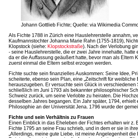
Johann Gottlieb Fichte; Quelle: via Wikimedia Comm
Als Fichte 1788 in Zürich eine Hauslehrerstelle annahm, ver
Kaufmannstochter Johanna Marie Rahn (1755-1819), Nicht
Klopstock (siehe:
Klopstockstraße
). Nach der Verlobung gi
- seine Hauslehrerstelle, die er zwei Jahre innehatte, hatt
da er die Auffassung geäußert hatte, bevor man als Eltern 
zuerst einmal die Eltern selbst erzogen werden.
Fichte suchte sein finanzielles Auskommen: Seine Idee, Pr
scheiterte, ebenso sein Plan, eine „Zeitschrift für weibliche
herauszugeben. Er versuchte sein Glück in verschiedenen 
schließlich im Juni 1793 als bekannter philosophischer Schri
Schweiz zurück, um seine Verlobte zu heiraten. Die Hochze
desselben Jahres begangen. Ein Jahr später, 1794, erhielt e
Philosophie an der Universität Jena. 1796 wurde der gem
Fichte und sein Verhältnis zu Frauen
Einen Einblick in das Eheleben der Fichtes erhalten wir z. 
Fichte 1795 an seine Frau schrieb, und in dem er sie in ih
„Allerdings, meine gute Liebe, ist meine Angelegenheit die