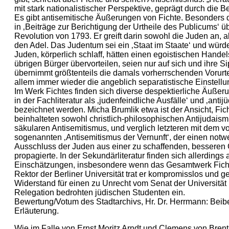
mit stark nationalistischer Perspektive, geprägt durch die B
Es gibt antisemitische Äußerungen von Fichte. Besonders d
in ‚Beiträge zur Berichtigung der Urtheile des Publicums‘ 
Revolution von 1793. Er greift darin sowohl die Juden an, a
den Adel. Das Judentum sei ein ‚Staat im Staate‘ und würd
Juden, körperlich schlaff, hätten einen egoistischen Handel
übrigen Bürger übervorteilen, seien nur auf sich und ihre S
übernimmt größtenteils die damals vorherrschenden Vorurtei
allem immer wieder die angeblich separatistische Einstellu
Im Werk Fichtes finden sich diverse despektierliche Äußer
in der Fachliteratur als ‚judenfeindliche Ausfälle‘ und ‚antijü
bezeichnet werden. Micha Brumlik etwa ist der Ansicht, Fic
beinhalteten sowohl christlich-philosophischen Antijudaismu
säkularen Antisemitismus, und verglich letzteren mit dem vo
sogenannten ‚Antisemitismus der Vernunft‘, der einen notw
Ausschluss der Juden aus einer zu schaffenden, besseren 
propagierte. In der Sekundärliteratur finden sich allerdings 
Einschätzungen, insbesondere wenn das Gesamtwerk Fichte
Rektor der Berliner Universität trat er kompromisslos und 
Widerstand für einen zu Unrecht vom Senat der Universität 
Relegation bedrohten jüdischen Studenten ein.
Bewertung/Votum des Stadtarchivs, Hr. Dr. Herrmann: Beib
Erläuterung.
Wie im Falle von Ernst Moritz Arndt und Clemens von Brent