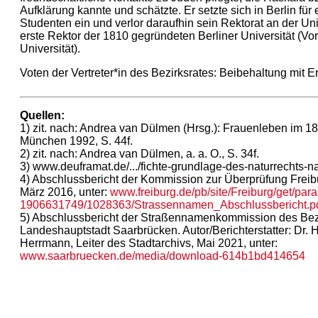
Aufklärung kannte und schätzte. Er setzte sich in Berlin für
Studenten ein und verlor daraufhin sein Rektorat an der Univ
erste Rektor der 1810 gegründeten Berliner Universität (Vo
Universität).
Voten der Vertreter*in des Bezirksrates: Beibehaltung mit Erl
Quellen:
1) zit. nach: Andrea van Dülmen (Hrsg.): Frauenleben im 18
München 1992, S. 44f.
2) zit. nach: Andrea van Dülmen, a. a. O., S. 34f.
3) www.deuframat.de/.../fichte-grundlage-des-naturrechts-nac
4) Abschlussbericht der Kommission zur Überprüfung Frei
März 2016, unter:
www.freiburg.de/pb/site/Freiburg/get/pa
1906631749/1028363/Strassennamen_Abschlussbericht.p
5) Abschlussbericht der Straßennamenkommission des Bezi
Landeshauptstadt Saarbrücken. Autor/Berichterstatter: Dr. 
Herrmann, Leiter des Stadtarchivs, Mai 2021, unter:
www.saarbruecken.de/media/download-614b1bd414654