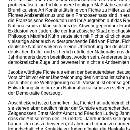
problematisch, an Fichte unsere heutigen Maßstäbe anzule
Brumliks, eine Art Kontinuitätslinie von Fichte zu Hitler zu zi
Fichtes Antisemitismus und sein Franzosenhass sind in erst
die Französische Revolution und ihr Ausgreifen auf das Rh
Nationalismus erklärt sich aus der Abwehr gegenüber Fran
Exklusion von Juden, die der französische Staat gleichgestel
Philosoph Manfred Kühn setzte sich mit Fichte kürzlich aus
vielseitige aber auch widersprechende Bild von Fichte. Fic
deutsche Nation‘ wirken wie eine Überhöhung der deutsch
deutschen Kultur und sicherlich dürfte der Nationalismus de
Jahrhunderts davon beeinflusst worden sein. Andererseits
demokratische Züge und bewertet ihn nicht als Antisemiten
Jacobs würdigte Fichte als einen der bedeutendsten deuts
Vorsicht ist vor einer Überzeichnung des Nationalistischen
doch über eine Weltregierung nach. Vorsicht ist ebenso geb
Entwicklungslinie hin zum Nationalsozialismus zu stellen, 
der Demokratie überzeugt.
Abschließend ist zu bemerken: Ja, Fichte hat judenfeindlich
sie stehen aber deutlich hinter der Schärfe entsprechende
Zeitgenossen Ernst Moritz Arndt und Friedrich Ludwig Jahn. 
dass die Antisemiten des 19. und 20. Jahrhunderts sich ger
haben. Um das zu bewerten, ist aber auch daran zu erinner
freundschaftliche Kontakte zu Juden pflegte, die Haskala b