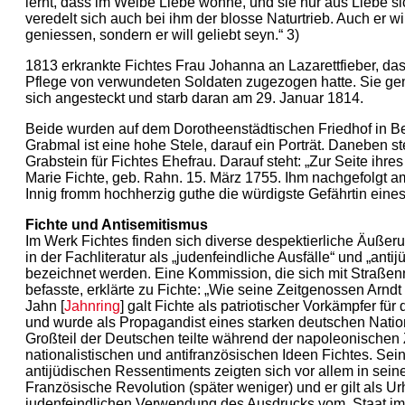
lernt, dass im Weibe Liebe wohne, und sie nur aus Liebe si
veredelt sich auch bei ihm der blosse Naturtrieb. Auch er wi
geniessen, sondern er will geliebt seyn.“ 3)
1813 erkrankte Fichtes Frau Johanna an Lazarettfieber, das 
Pflege von verwundeten Soldaten zugezogen hatte. Sie gen
sich angesteckt und starb daran am 29. Januar 1814.
Beide wurden auf dem Dorotheenstädtischen Friedhof in Be
Grabmal ist eine hohe Stele, darauf ein Porträt. Daneben st
Grabstein für Fichtes Ehefrau. Darauf steht: „Zur Seite ihre
Marie Fichte, geb. Rahn. 15. März 1755. Ihm nachgefolgt a
Innig fromm hochherzig guthe die würdigste Gefährtin eines
Fichte und Antisemitismus
Im Werk Fichtes finden sich diverse despektierliche Äußer
in der Fachliteratur als „judenfeindliche Ausfälle“ und „antij
bezeichnet werden. Eine Kommission, die sich mit Straßen
befasste, erklärte zu Fichte: „Wie seine Zeitgenossen Arndt 
Jahn [
Jahnring
] galt Fichte als patriotischer Vorkämpfer für
und wurde als Propagandist eines starken deutschen Nation
Großteil der Deutschen teilte während der napoleonischen 
nationalistischen und antifranzösischen Ideen Fichtes. Sei
antijüdischen Ressentiments zeigten sich vor allem in sein
Französische Revolution (später weniger) und er gilt als Ur
judenfeindlichen Verwendung des Ausdrucks vom ‚Staat im 