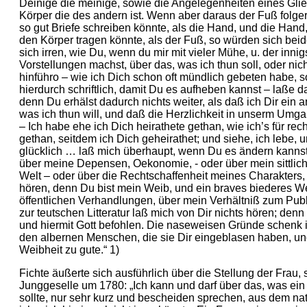
Deinige die meinige, sowie die Angelegenheiten eines Gli
Körper die des andern ist. Wenn aber daraus der Fuß folger
so gut Briefe schreiben könnte, als die Hand, und die Hand
den Körper tragen könnte, als der Fuß, so würden sich beid
sich irren, wie Du, wenn du mir mit vieler Mühe, u. der innig
Vorstellungen machst, über das, was ich thun soll, oder nich
hinführo – wie ich Dich schon oft mündlich gebeten habe, so
hierdurch schriftlich, damit Du es aufheben kannst – laße da
denn Du erhälst dadurch nichts weiter, als daß ich Dir ein 
was ich thun will, und daß die Herzlichkeit in unserm Umga
– Ich habe ehe ich Dich heirathete gethan, wie ich’s für rec
gethan, seitdem ich Dich geheirathet; und siehe, ich lebe,
glücklich … laß mich überhaupt, wenn Du es ändern kannst
über meine Depensen, Oekonomie, - oder über mein sittlich
Welt – oder über die Rechtschaffenheit meines Charakters,
hören, denn Du bist mein Weib, und ein braves biederes W
öffentlichen Verhandlungen, über mein Verhältniß zum Publi
zur teutschen Litteratur laß mich von Dir nichts hören; denn
und hiermit Gott befohlen. Die naseweisen Gründe schenk 
den albernen Menschen, die sie Dir eingeblasen haben, und
Weibheit zu gute.“ 1)
Fichte äußerte sich ausführlich über die Stellung der Frau, 
Junggeselle um 1780: „Ich kann und darf über das, was e
sollte, nur sehr kurz und bescheiden sprechen, aus dem nat