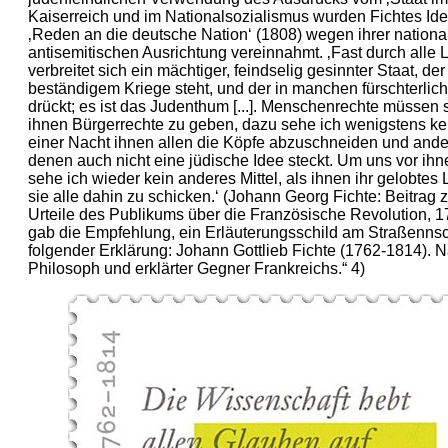
Kaiserreich und im Nationalsozialismus wurden Fichtes Id
‚Reden an die deutsche Nation‘ (1808) wegen ihrer nationa
antisemitischen Ausrichtung vereinnahmt. ‚Fast durch alle
verbreitet sich ein mächtiger, feindselig gesinnter Staat, der
beständigem Kriege steht, und der in manchen fürschterlich
drückt; es ist das Judenthum [...]. Menschenrechte müssen si
ihnen Bürgerrechte zu geben, dazu sehe ich wenigstens kein
einer Nacht ihnen allen die Köpfe abzuschneiden und ande
denen auch nicht eine jüdische Idee steckt. Um uns vor ih
sehe ich wieder kein anderes Mittel, als ihnen ihr gelobtes
sie alle dahin zu schicken.‘ (Johann Georg Fichte: Beitrag 
Urteile des Publikums über die Französische Revolution, 
gab die Empfehlung, ein Erläuterungsschild am Straßennsc
folgender Erklärung: Johann Gottlieb Fichte (1762-1814). Na
Philosoph und erklärter Gegner Frankreichs.“ 4)