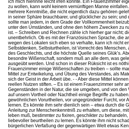
ich mich hierinne leicht irren könnte. Ein Frauenzimmer ei
zu wollen, kann wohl keinem vernünftigen Manne einfallen.
mehrere Kenntniße, die nicht eigentlich dazu gehören geleh
in seiner Sphäre brauchbarer, und glücklicher zu sein; und 
sollte man jedem, in dem Grade der Vollkommenheit beizub
unter den Umständen, und ohne den höhern Zwecken zu nah
ist. – Schreiben und Rechnen zähle ich hierher gar nicht; d
unentbehrlich. Ob es mit der Französischen Sprache, die an s
wegen des Lokalen sich eben so verhalte, kann ich nicht e
Selbstdenken, Selbsturtheilen, ist Vorrecht des Menschen, 
des Geschlechts, und die höchste Quelle seines Glük’s. Abe
besondre Wißenschaft, sondern muß an alle dem, was gelehr
ausgeübt werden. Und schon in dieser Rüksicht ist es nöth
Frauenzimmer einige Wißenschaften zu treiben – sollte man
Mittel zur Entwikelung, und Übung des Verstandes, als Mat
sich der Geist in der Arbeit übe. - - Aber diese Mittel könn
reellen Nutzen stiften. – Es ist einem Frauenzimmer sehr a
Gegenständen in der Natur, die sie umgeben, und von den
auf unsern Vortheil oder Nachtheil einige Begriffe zu haben
gewöhnlichen Vorurtheilen, vor ungegründeter Furcht, vor 
lernen. Es könnte ihm sehr dienlich sein – etwa durch die 
Anleitung zur Menschenkenntniß zu erhalten, um diese, mit
leben muß, bestimmter zu fixiren, geschikter zu behandeln, r
liebevoller beurtheilen zu lernen. Es könnte ihm nicht scha
bürgerlichen Verfaßung der gegenwärtigen Welt etwas Ken