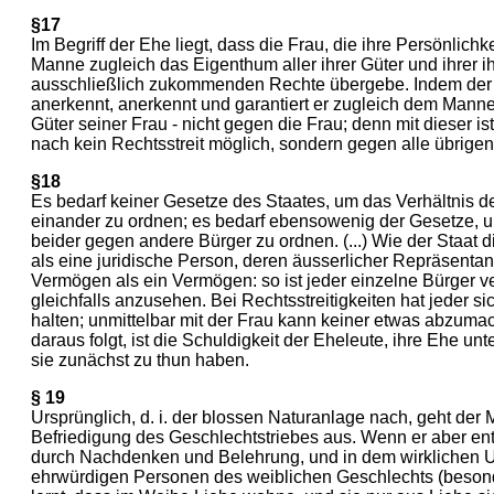
§17
Im Begriff der Ehe liegt, dass die Frau, die ihre Persönlichk
Manne zugleich das Eigenthum aller ihrer Güter und ihrer ih
ausschließlich zukommenden Rechte übergebe. Indem der 
anerkennt, anerkennt und garantiert er zugleich dem Mann
Güter seiner Frau - nicht gegen die Frau; denn mit dieser i
nach kein Rechtsstreit möglich, sondern gegen alle übrigen B
§18
Es bedarf keiner Gesetze des Staates, um das Verhältnis d
einander zu ordnen; es bedarf ebensowenig der Gesetze, u
beider gegen andere Bürger zu ordnen. (...) Wie der Staat d
als eine juridische Person, deren äusserlicher Repräsentan
Vermögen als ein Vermögen: so ist jeder einzelne Bürger v
gleichfalls anzusehen. Bei Rechtsstreitigkeiten hat jeder s
halten; unmittelbar mit der Frau kann keiner etwas abzuma
daraus folgt, ist die Schuldigkeit der Eheleute, ihre Ehe un
sie zunächst zu thun haben.
§ 19
Ursprünglich, d. i. der blossen Naturanlage nach, geht der 
Befriedigung des Geschlechtstriebes aus. Wenn er aber en
durch Nachdenken und Belehrung, und in dem wirklichen
ehrwürdigen Personen des weiblichen Geschlechts (besonde