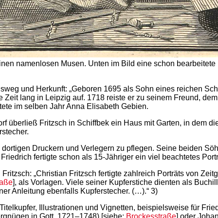
einen namenlosen Musen. Unten im Bild eine schon bearbeitete
nsweg und Herkunft: „Geboren 1695 als Sohn eines reichen Schäf
ne Zeit lang in Leipzig auf. 1718 reiste er zu seinem Freund, 
tete im selben Jahr Anna Elisabeth Gebien.
rf überließ Fritzsch in Schiffbek ein Haus mit Garten, in dem 
stecher.
dortigen Druckern und Verlegern zu pflegen. Seine beiden Söhne
Friedrich fertigte schon als 15-Jähriger ein viel beachtetes Por
Fritzsch: „Christian Fritzsch fertigte zahlreich Porträts von 
raße
], als Vorlagen. Viele seiner Kupferstiche dienten als Buchi
ner Anleitung ebenfalls Kupferstecher. (…).“ 3)
 Titelkupfer, Illustrationen und Vignetten, beispielsweise für Fr
Vergnügen in Gott, 1721–1748) [siehe:
Brockesstraße
] oder Joha