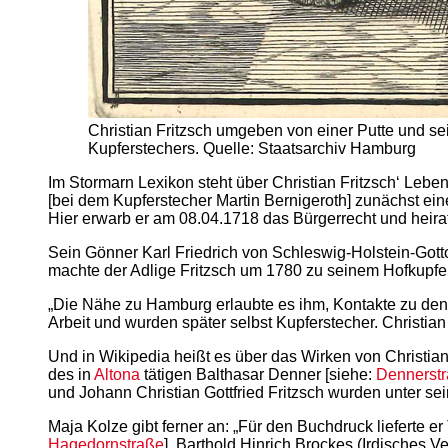
Christian Fritzsch umgeben von einer Putte und s
Kupferstechers. Quelle: Staatsarchiv Hamburg
Im Stormarn Lexikon steht über Christian Fritzsch‘ Lebe
[bei dem Kupferstecher Martin Bernigeroth] zunächst ei
Hier erwarb er am 08.04.1718 das Bürgerrecht und heira
Sein Gönner Karl Friedrich von Schleswig-Holstein-Gotto
machte der Adlige Fritzsch um 1780 zu seinem Hofkupfer
„Die Nähe zu Hamburg erlaubte es ihm, Kontakte zu den 
Arbeit und wurden später selbst Kupferstecher. Christian 
Und in Wikipedia heißt es über das Wirken von Christian 
des in
Altona
tätigen Balthasar Denner [siehe:
Dennerst
und Johann Christian Gottfried Fritzsch wurden unter sei
Maja Kolze gibt ferner an: „Für den Buchdruck lieferte er
Hagedornstraße
], Barthold Hinrich Brockes (Irdisches 