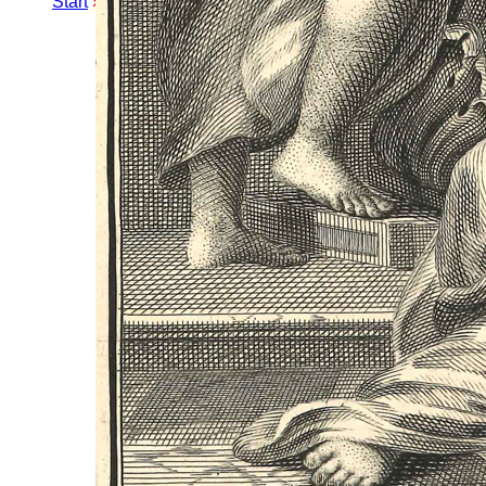
Start
»
Erweiterte Suche
» Fritzschweg