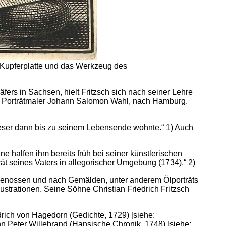
 Kupferplatte und das Werkzeug des
ers in Sachsen, hielt Fritzsch sich nach seiner Lehre
dem Porträtmaler Johann Salomon Wahl, nach Hamburg.
dieser dann bis zu seinem Lebensende wohnte.“ 1) Auch
 halfen ihm bereits früh bei seiner künstlerischen
trät seines Vaters in allegorischer Umgebung (1734).“ 2)
Zeitgenossen und nach Gemälden, unter anderem Ölporträts
llustrationen. Seine Söhne Christian Friedrich Fritzsch
iedrich von Hagedorn (Gedichte, 1729) [siehe:
nn Peter Willebrand (Hansische Chronik, 1748) [siehe: