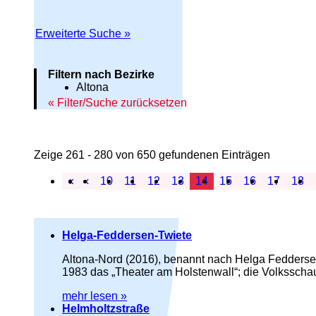
Erweiterte Suche »
Filtern nach Bezirke
Altona
Filter/Suche zurücksetzen
Zeige 261 - 280 von 650 gefundenen Einträgen
«
‹
10
11
12
13
14
15
16
17
18
Helga-Feddersen-Twiete
Altona-Nord (2016), benannt nach Helga Fedderse
1983 das „Theater am Holstenwall“; die Volksschau
mehr lesen »
Helmholtzstraße