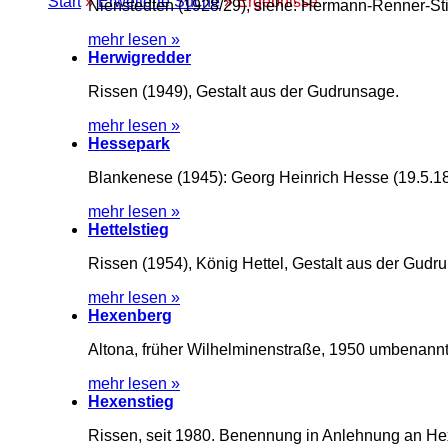
Start
»
Erweiterte Suche
» Ergebnisse
Nienstedten (1928/29), siehe: Hermann-Renner-St
mehr lesen »
Herwigredder
Rissen (1949), Gestalt aus der Gudrunsage.
mehr lesen »
Hessepark
Blankenese (1945): Georg Heinrich Hesse (19.5.1
mehr lesen »
Hettelstieg
Rissen (1954), König Hettel, Gestalt aus der Gud
mehr lesen »
Hexenberg
Altona, früher Wilhelminenstraße, 1950 umbenann
mehr lesen »
Hexenstieg
Rissen, seit 1980. Benennung in Anlehnung an He