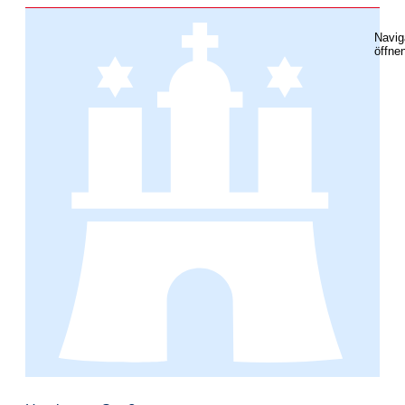
Navig
öffne