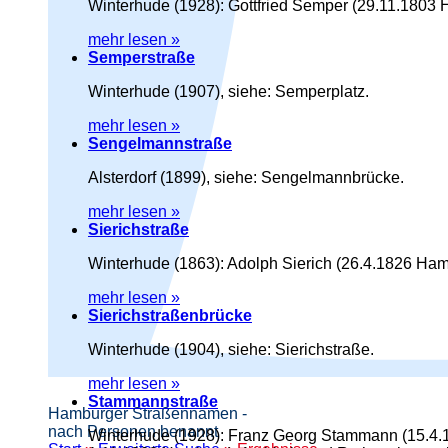
Winterhude (1928): Gottfried Semper (29.11.1803 
mehr lesen »
Semperstraße
Winterhude (1907), siehe: Semperplatz.
mehr lesen »
Sengelmannstraße
Alsterdorf (1899), siehe: Sengelmannbrücke.
mehr lesen »
Sierichstraße
Winterhude (1863): Adolph Sierich (26.4.1826 Ha
mehr lesen »
Sierichstraßenbrücke
Winterhude (1904), siehe: Sierichstraße.
mehr lesen »
Stammannstraße
Hamburger Straßennamen -
nach Personen benannt
Winterhude (1928): Franz Georg Stammann (15.4