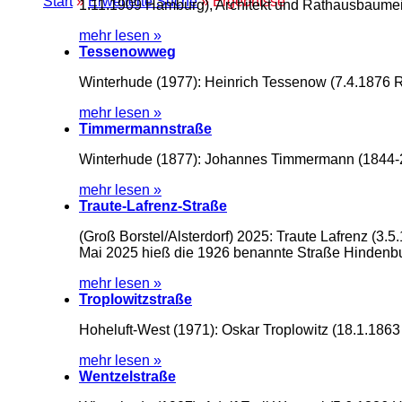
Start
»
Erweiterte Suche
» Ergebnisse
1.11.1909 Hamburg), Architekt und Rathausbaumei
mehr lesen »
Tessenowweg
Winterhude (1977): Heinrich Tessenow (7.4.1876 Ro
mehr lesen »
Timmermannstraße
Winterhude (1877): Johannes Timmermann (1844-2
mehr lesen »
Traute-Lafrenz-Straße
(Groß Borstel/Alsterdorf) 2025: Traute Lafrenz (3
Mai 2025 hieß die 1926 benannte Straße Hindenb
mehr lesen »
Troplowitzstraße
Hoheluft-West (1971): Oskar Troplowitz (18.1.186
mehr lesen »
Wentzelstraße