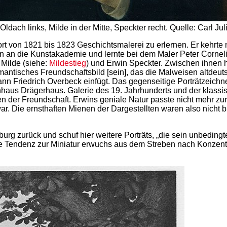
ldach links, Milde in der Mitte, Speckter recht. Quelle: Carl 
rt von 1821 bis 1823 Geschichtsmalerei zu erlernen. Er kehrt
n an die Kunstakademie und lernte bei dem Maler Peter Corneli
 Milde (siehe:
Mildestieg
) und Erwin Speckter. Zwischen ihnen h
romantisches Freundschaftsbild [sein], das die Malweisen altdeut
nn Friedrich Overbeck einfügt. Das gegenseitige Porträtzeichn
haus Drägerhaus. Galerie des 19. Jahrhunderts und der klassis
n der Freundschaft. Erwins geniale Natur passte nicht mehr zur
. Die ernsthaften Mienen der Dargestellten waren also nicht bl
urg zurück und schuf hier weitere Porträts, „die sein unbed
ne Tendenz zur Miniatur erwuchs aus dem Streben nach Konzentr