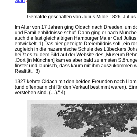
Start
»
Erweiterte Suche
» Oldachstraße
Gemälde geschaffen von Julius Milde 1826. Julius O
Im Alter von 17 Jahren ging Oldach nach Dresden, um do
und Familienbildnisse schuf. Dann ging er nach Münche
auch die fast gleichaltrigen Hamburger Maler Carl Julius
entwickelt. 1) Das hier gezeigte Dreierbildnis soll „ein 
zugleich in die nazarenische Schule des Lübeckers Joha
heißt es zu dem Bild auf der Website des „Museum Behn
„Dort [in München] kam es aber bald zu ernsten Störunge
finster und launisch, dass kaum mit ihm auszukommen war
Realität.“ 3)
1827 kehrte Oldach mit den beiden Freunden nach Hamb
(und offenbar nicht für den Verkauf bestimmt waren). Ei
verstehen sind. (…).“ 4)