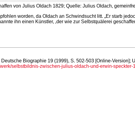
affen von Julius Oldach 1829; Quelle: Julius Oldach, gemeinf
empfohlen worden, da Oldach an Schwindsucht litt. „Er starb je
nannte ihn einen Künstler, ‚der wie zur Selbstquälerei geschaffe
e Deutsche Biographie 19 (1999), S. 502-503 [Online-Version];
rk/selbstbildnis-zwischen-julius-oldach-und-erwin-speckter-