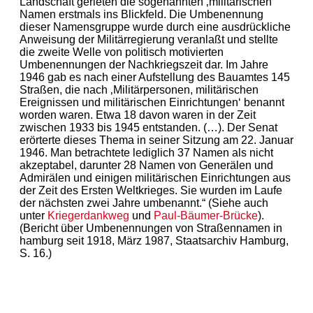
Landschaft gerieten die sogenannten ‚militärischen‘
Namen erstmals ins Blickfeld. Die Umbenennung
dieser Namensgruppe wurde durch eine ausdrückliche
Anweisung der Militärregierung veranlaßt und stellte
die zweite Welle von politisch motivierten
Umbenennungen der Nachkriegszeit dar. Im Jahre
1946 gab es nach einer Aufstellung des Bauamtes 145
Straßen, die nach ‚Militärpersonen, militärischen
Ereignissen und militärischen Einrichtungen‘ benannt
worden waren. Etwa 18 davon waren in der Zeit
zwischen 1933 bis 1945 entstanden. (…). Der Senat
erörterte dieses Thema in seiner Sitzung am 22. Januar
1946. Man betrachtete lediglich 37 Namen als nicht
akzeptabel, darunter 28 Namen von Generälen und
Admirälen und einigen militärischen Einrichtungen aus
der Zeit des Ersten Weltkrieges. Sie wurden im Laufe
der nächsten zwei Jahre umbenannt.“ (Siehe auch
unter
Kriegerdankweg
und
Paul-Bäumer-Brücke
).
(Bericht über Umbenennungen von Straßennamen in
hamburg seit 1918, März 1987, Staatsarchiv Hamburg,
S. 16.)