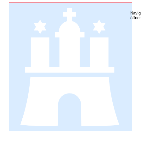
Navig
öffne