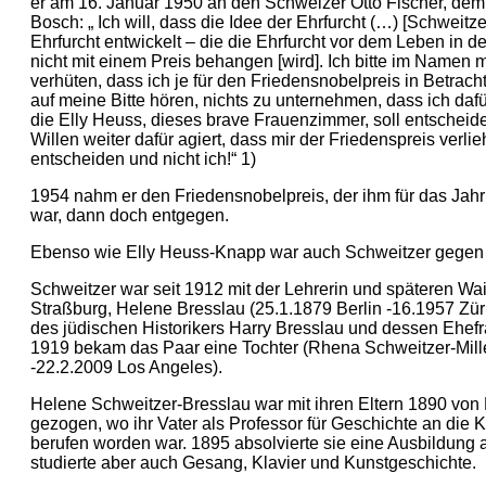
er am 16. Januar 1950 an den Schweizer Otto Fischer, dem
Bosch: „ Ich will, dass die Idee der Ehrfurcht (…) [Schweitze
Ehrfurcht entwickelt – die die Ehrfurcht vor dem Leben in den
nicht mit einem Preis behangen [wird]. Ich bitte im Namen 
verhüten, dass ich je für den Friedensnobelpreis in Betracht
auf meine Bitte hören, nichts zu unternehmen, dass ich daf
die Elly Heuss, dieses brave Frauenzimmer, soll entschei
Willen weiter dafür agiert, dass mir der Friedenspreis verlie
entscheiden und nicht ich!“ 1)
1954 nahm er den Friedensnobelpreis, der ihm für das Jah
war, dann doch entgegen.
Ebenso wie Elly Heuss-Knapp war auch Schweitzer gegen 
Schweitzer war seit 1912 mit der Lehrerin und späteren Wa
Straßburg, Helene Bresslau (25.1.1879 Berlin -16.1957 Züric
des jüdischen Historikers Harry Bresslau und dessen Ehefra
1919 bekam das Paar eine Tochter (Rhena Schweitzer-Mille
-22.2.2009 Los Angeles).
Helene Schweitzer-Bresslau war mit ihren Eltern 1890 von 
gezogen, wo ihr Vater als Professor für Geschichte an die 
berufen worden war. 1895 absolvierte sie eine Ausbildung
studierte aber auch Gesang, Klavier und Kunstgeschichte.