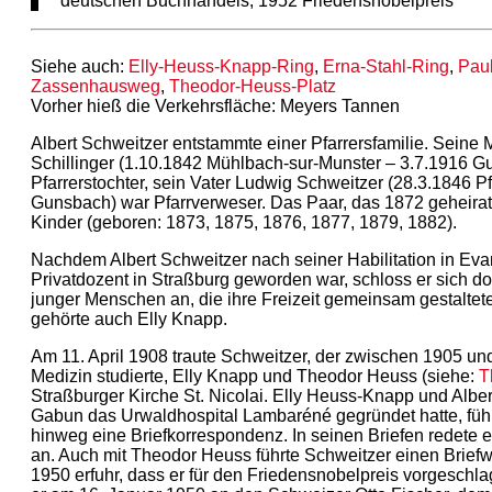
deutschen Buchhandels, 1952 Friedensnobelpreis
Siehe auch:
Elly-Heuss-Knapp-Ring
,
Erna-Stahl-Ring
,
Pau
Zassenhausweg
,
Theodor-Heuss-Platz
Vorher hieß die Verkehrsfläche: Meyers Tannen
Albert Schweitzer entstammte einer Pfarrersfamilie. Seine 
Schillinger (1.10.1842 Mühlbach-sur-Munster – 3.7.1916 Gu
Pfarrerstochter, sein Vater Ludwig Schweitzer (28.3.1846 P
Gunsbach) war Pfarrverweser. Das Paar, das 1872 geheirat
Kinder (geboren: 1873, 1875, 1876, 1877, 1879, 1882).
Nachdem Albert Schweitzer nach seiner Habilitation in Ev
Privatdozent in Straßburg geworden war, schloss er sich d
junger Menschen an, die ihre Freizeit gemeinsam gestaltet
gehörte auch Elly Knapp.
Am 11. April 1908 traute Schweitzer, der zwischen 1905 un
Medizin studierte, Elly Knapp und Theodor Heuss (siehe:
T
Straßburger Kirche St. Nicolai. Elly Heuss-Knapp und Alber
Gabun das Urwaldhospital Lambaréné gegründet hatte, führ
hinweg eine Briefkorrespondenz. In seinen Briefen redete er
an. Auch mit Theodor Heuss führte Schweitzer einen Briefw
1950 erfuhr, dass er für den Friedensnobelpreis vorgeschla