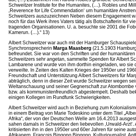
Schweitzer Institute for the Humanites, (…). Robles und Mill
‚Reverence for Life Commendation‘ um humanitäre Anstren
Schweitzers auszuzeichnen Neben diesem Engagement war
noch für das Werk ihres Vaters tätig als Botschafterin für 
tragenden Organisationen. U. a. besuchte sie 2001 die Fo
Kamerun. (…).“ 13)
Albert Schweitzer war auch mit der Hamburger Schauspiele
Synchronsprecherin
Marga Maasberg
(21.5.1903 Hamburg
befreundet. Sie war von den Schriften und der humanitären 
Schweitzers sehr angetan, sammelte Spenden für Albert Sch
Lambarene und wurde von ihm dorthin eingeladen, wo sie 
verweilte. In Zeiten des Kalten Krieges der 1950er und 196
Freundschaft und Unterstützung Albert Schweitzers für Ma
abträglich, denn in dieser Zeit wurde Schweitzer wegen se
Weltanschauung und seiner Gegnerschaft zur Atombombe v
bzw. als kommunistenfreundlich abgestempelt. Deshalb b
einigen Kollegen im Rundfunk Schwierigkeiten.
Albert Schweitzer wird auch in Beziehung zum Kolonialis
in einem Beitrag von Marie Todeskino unter dem Titel „Albe
Afrika“, der von der Deutschen Welle am 16.4.2013 ausgestr
sahen damals in Schweitzer den liebevollen ‚Urwald-Arzt‘. A
kritisierten ihn in den 1950er und 60er Jahren für seine au
Afrikanern. François Bingono Bingono, Kulturjournalist, A