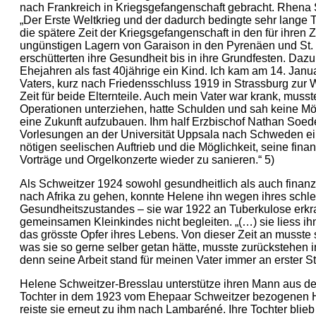
nach Frankreich in Kriegsgefangenschaft gebracht. Rhena 
„Der Erste Weltkrieg und der dadurch bedingte sehr lange 
die spätere Zeit der Kriegsgefangenschaft in den für ihren
ungünstigen Lagern von Garaison in den Pyrenäen und St.
erschütterten ihre Gesundheit bis in ihre Grundfesten. Daz
Ehejahren als fast 40jährige ein Kind. Ich kam am 14. Jan
Vaters, kurz nach Friedensschluss 1919 in Strassburg zur 
Zeit für beide Elternteile. Auch mein Vater war krank, muss
Operationen unterziehen, hatte Schulden und sah keine Mög
eine Zukunft aufzubauen. Ihm half Erzbischof Nathan Soede
Vorlesungen an der Universität Uppsala nach Schweden ei
nötigen seelischen Auftrieb und die Möglichkeit, seine finan
Vorträge und Orgelkonzerte wieder zu sanieren.“ 5)
Als Schweitzer 1924 sowohl gesundheitlich als auch finanzi
nach Afrika zu gehen, konnte Helene ihn wegen ihres schl
Gesundheitszustandes – sie war 1922 an Tuberkulose erkr
gemeinsamen Kleinkindes nicht begleiten. „(…) sie liess ih
das grösste Opfer ihres Lebens. Von dieser Zeit an musste
was sie so gerne selber getan hätte, musste zurückstehen i
denn seine Arbeit stand für meinen Vater immer an erster Ste
Helene Schweitzer-Bresslau unterstütze ihren Mann aus der 
Tochter in dem 1923 vom Ehepaar Schweitzer bezogenen H
reiste sie erneut zu ihm nach Lambaréné. Ihre Tochter blieb 