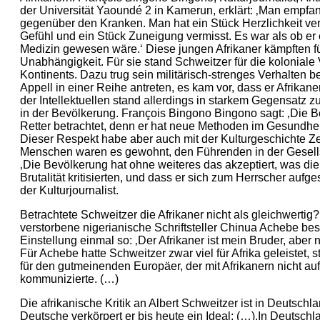
der Universität Yaoundé 2 in Kamerun, erklärt: ‚Man empfan
gegenüber den Kranken. Man hat ein Stück Herzlichkeit ver
Gefühl und ein Stück Zuneigung vermisst. Es war als ob er 
Medizin gewesen wäre.‘ Diese jungen Afrikaner kämpften fü
Unabhängigkeit. Für sie stand Schweitzer für die kolonial
Kontinents. Dazu trug sein militärisch-strenges Verhalten be
Appell in einer Reihe antreten, es kam vor, dass er Afrikane
der Intellektuellen stand allerdings in starkem Gegensatz 
in der Bevölkerung. François Bingono Bingono sagt: ‚Die Be
Retter betrachtet, denn er hat neue Methoden im Gesundhei
Dieser Respekt habe aber auch mit der Kulturgeschichte Zen
Menschen waren es gewohnt, den Führenden in der Gesells
‚Die Bevölkerung hat ohne weiteres das akzeptiert, was die 
Brutalität kritisierten, und dass er sich zum Herrscher aufg
der Kulturjournalist.
Betrachtete Schweitzer die Afrikaner nicht als gleichwerti
verstorbene nigerianische Schriftsteller Chinua Achebe be
Einstellung einmal so: ‚Der Afrikaner ist mein Bruder, aber 
Für Achebe hatte Schweitzer zwar viel für Afrika geleistet, 
für den gutmeinenden Europäer, der mit Afrikanern nicht a
kommunizierte. (…)
Die afrikanische Kritik an Albert Schweitzer ist in Deutsch
Deutsche verkörpert er bis heute ein Ideal: (…).In Deutsch