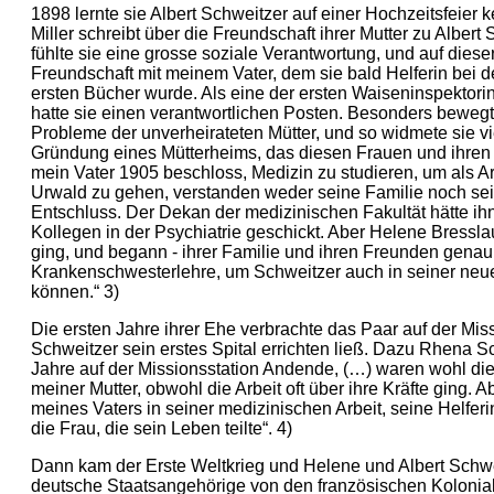
1898 lernte sie Albert Schweitzer auf einer Hochzeitsfeier
Miller schreibt über die Freundschaft ihrer Mutter zu Albert
fühlte sie eine grosse soziale Verantwortung, und auf dies
Freundschaft mit meinem Vater, dem sie bald Helferin bei d
ersten Bücher wurde. Als eine der ersten Waiseninspektori
hatte sie einen verantwortlichen Posten. Besonders bewegt
Probleme der unverheirateten Mütter, und so widmete sie vie
Gründung eines Mütterheims, das diesen Frauen und ihren K
mein Vater 1905 beschloss, Medizin zu studieren, um als Ar
Urwald zu gehen, verstanden weder seine Familie noch se
Entschluss. Der Dekan der medizinischen Fakultät hätte ih
Kollegen in der Psychiatrie geschickt. Aber Helene Bressl
ging, und begann - ihrer Familie und ihren Freunden genau 
Krankenschwesterlehre, um Schweitzer auch in seiner neue
können.“ 3)
Die ersten Jahre ihrer Ehe verbrachte das Paar auf der Mi
Schweitzer sein erstes Spital errichten ließ. Dazu Rhena Sc
Jahre auf der Missionsstation Andende, (…) waren wohl di
meiner Mutter, obwohl die Arbeit oft über ihre Kräfte ging. A
meines Vaters in seiner medizinischen Arbeit, seine Helfer
die Frau, die sein Leben teilte“. 4)
Dann kam der Erste Weltkrieg und Helene und Albert Schw
deutsche Staatsangehörige von den französischen Kolonial