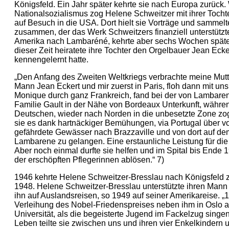
Königsfeld. Ein Jahr später kehrte sie nach Europa zurück
Nationalsozialismus zog Helene Schweitzer mit ihrer Tocht
auf Besuch in die USA. Dort hielt sie Vorträge und sammel
zusammen, der das Werk Schweitzers finanziell unterstützte
Amerika nach Lambaréné, kehrte aber sechs Wochen später
dieser Zeit heiratete ihre Tochter den Orgelbauer Jean Ecker
kennengelernt hatte.
„Den Anfang des Zweiten Weltkriegs verbrachte meine Mutt
Mann Jean Eckert und mir zuerst in Paris, floh dann mit un
Monique durch ganz Frankreich, fand bei der von Lambare
Familie Gault in der Nähe von Bordeaux Unterkunft, währe
Deutschen, wieder nach Norden in die unbesetzte Zone zog
sie es dank hartnäckiger Bemühungen, via Portugal über 
gefährdete Gewässer nach Brazzaville und von dort auf 
Lambarene zu gelangen. Eine erstaunliche Leistung für die
Aber noch einmal durfte sie helfen und im Spital bis Ende
der erschöpften Pflegerinnen ablösen.“ 7)
1946 kehrte Helene Schweitzer-Bresslau nach Königsfeld zu
1948. Helene Schweitzer-Bresslau unterstützte ihren Mann 
ihn auf Auslandsreisen, so 1949 auf seiner Amerikareise. „
Verleihung des Nobel-Friedenspreises neben ihm in Oslo 
Universität, als die begeisterte Jugend im Fackelzug singen
Leben teilte sie zwischen uns und ihren vier Enkelkindern 