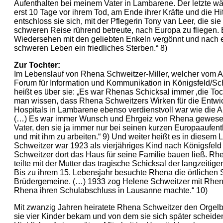
Aufenthalten bei meinem Vater in Lambarene. Der letzte wä
erst 10 Tage vor ihrem Tod, am Ende ihrer Kräfte und die Hi
entschloss sie sich, mit der Pflegerin Tony van Leer, die sie 
schweren Reise rührend betreute, nach Europa zu fliegen. 
Wiedersehen mit den geliebten Enkeln vergönnt und nach 
schweren Leben ein friedliches Sterben.“ 8)
Zur Tochter:
Im Lebenslauf von Rhena Schweitzer-Miller, welcher vom A
Forum für Information und Kommunikation in Königsfeld/Sc
heißt es über sie: „Es war Rhenas Schicksal immer ‚die To
man wissen, dass Rhena Schweitzers Wirken für die Entwi
Hospitals in Lambarene ebenso verdienstvoll war wie die Ar
(…) Es war immer Wunsch und Ehrgeiz von Rhena gewesen
Vater, den sie ja immer nur bei seinen kurzen Europaaufenth
und mit ihm zu arbeiten.“ 9) Und weiter heißt es in diesem
Schweitzer war 1923 als vierjähriges Kind nach Königsfeld
Schweitzer dort das Haus für seine Familie bauen ließ. Rh
teilte mit der Mutter das tragische Schicksal der langzeiti
Bis zu ihrem 15. Lebensjahr besuchte Rhena die örtlichen 
Brüdergemeine. (…) 1933 zog Helene Schweitzer mit Rhen
Rhena ihren Schulabschluss in Lausanne machte.“ 10)
Mit zwanzig Jahren heiratete Rhena Schweitzer den Orgelb
sie vier Kinder bekam und von dem sie sich später scheiden