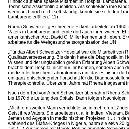
Hinblick auf eine spätere Mitarbeit im Hospital Lambarene, 
Technische Assistentin ausbilden. Als schließlich ihre Ki
wenn auch noch nicht selbständig, konnte sie sich den Trau
Lambarene erfüllen.“ 11)
Rhena Schweitzer, geschiedene Eckert, arbeitete ab 1960 
Vaters in Lambarene und lernte dort auch ihren zweiten E
amerikanischen Arzt David C. Miller kennen und lieben. Er
arbeitete für die Weltgesundheitsorganisation der UN.
„Für das Albert Schweitzer-Hospital war die Mitarbeit von 
Qualitätsverbesserung. Bis dahin hatte die Diagnostik im 
Wissen und der unglaublich großen Erfahrung Albert Schwe
brachte dem Hospital nicht nur ihr Können, sondern auch d
medizin-technischen Laboratoriums ein, das es bisher dort
ein ganz entscheidender Fortschritt für die Diagnosestellun
Therapiekontrolle. Über zehn Jahre hat Rhena insgesamt im 
Nach dem Tod von Albert Schweitzer übernahm Rhena Schw
bis 1970 die Leitung des Spitals. Dann folgten Nachfolger.
„Mit ihrem zweiten Mann verrichtete sie in mehreren Länder
Geist ihres Vaters. Sie arbeiteten u. a. in Indien, Vietnam, 
Jemen und Ägypten in medizinischen Projekten. (…) In den
während des Biafra-Krieges in Nigeria, nahm sie etwa 20 I
auf, (…) Zusammen mit Harold Robles gründete Schweitzer-