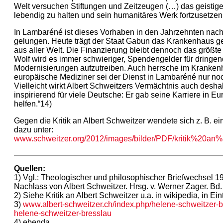
Welt versuchen Stiftungen und Zeitzeugen (…) das geistig
lebendig zu halten und sein humanitäres Werk fortzusetzen
In Lambaréné ist dieses Vorhaben in den Jahrzehnten nac
gelungen. Heute trägt der Staat Gabun das Krankenhaus 
aus aller Welt. Die Finanzierung bleibt dennoch das größt
Wolf wird es immer schwieriger, Spendengelder für dringe
Modernisierungen aufzutreiben. Auch herrsche im Kranken
europäische Mediziner sei der Dienst in Lambaréné nur noch
Vielleicht wirkt Albert Schweitzers Vermächtnis auch desha
inspirierend für viele Deutsche: Er gab seine Karriere in Eu
helfen.“14)
Gegen die Kritik an Albert Schweitzer wendete sich z. B. ein
dazu unter:
www.schweitzer.org/2012/images/bilder/PDF/kritik%20an%
Quellen:
1) Vgl.: Theologischer und philosophischer Briefwechsel 
Nachlass von Albert Schweitzer. Hrsg. v. Werner Zager. Bd.
2) Siehe Kritik an Albert Schweitzer u.a. in wikipedia, in Ei
3)
www.albert-schweitzer.ch/index.php/helene-schweitzer-br
helene-schweitzer-bresslau
4) ebenda.